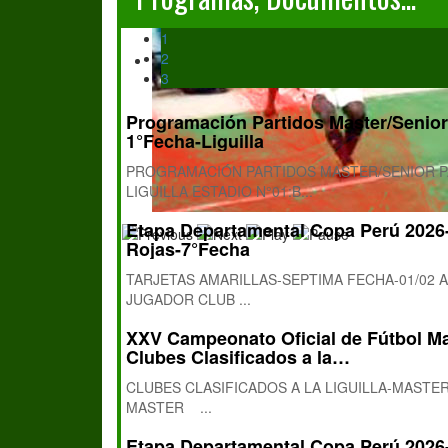
1
2
3
Programación Partidos Master/Senior 
1°Fecha-Liguilla
PROGRAMACIÓN PARTIDOS MASTER/SENIOR PAR
LIGUILLA ESTADIO N°01:B...
Etapa Departamental Copa Perú 2026-T
Rojas-7°Fecha
TARJETAS AMARILLAS-SEPTIMA FECHA-01/02 A
JUGADOR CLUB ...
XXV Campeonato Oficial de Fútbol Ma
Clubes Clasificados a la…
CLUBES CLASIFICADOS A LA LIGUILLA-MASTE
MASTER ...
Etapa Departamental Copa Perú 202