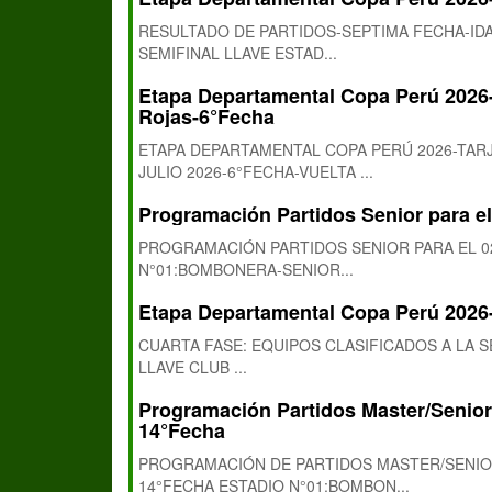
RESULTADO DE PARTIDOS-SEPTIMA FECHA-IDA
SEMIFINAL LLAVE ESTAD...
Etapa Departamental Copa Perú 2026-
Rojas-6°Fecha
ETAPA DEPARTAMENTAL COPA PERÚ 2026-TARJ
JULIO 2026-6°FECHA-VUELTA ...
Programación Partidos Senior para e
PROGRAMACIÓN PARTIDOS SENIOR PARA EL 02
N°01:BOMBONERA-SENIOR...
Etapa Departamental Copa Perú 202
CUARTA FASE: EQUIPOS CLASIFICADOS A LA S
LLAVE CLUB ...
Programación Partidos Master/Senior 
14°Fecha
PROGRAMACIÓN DE PARTIDOS MASTER/SENIOR 
14°FECHA ESTADIO N°01:BOMBON...