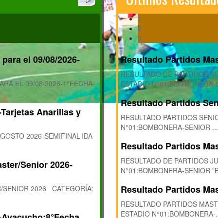
1
2
3
para el 09/08/2026-
Resultado Partidos Mas
RESULTADO DE PARTIDOS SE
A EL 09/08/2026-1°FECHA-
ESTADIO N°01:BOMBONERA-SE
Resultado Partidos Sen
arjetas Anarillas y
RESULTADO PARTIDOS SENIO
N°01:BOMBONERA-SENIOR ...
GOSTO 2026-SEMIFINAL-IDA
Resultado Partidos Mas
RESULTADO DE PARTIDOS JU
ster/Senior 2026-
N°01:BOMBONERA-SENIOR "B" 
Resultado Partidos Mas
R/SENIOR 2026 CATEGORÍA:
RESULTADO PARTIDOS MASTE
ESTADIO N°01:BOMBONERA-..
6-Ayacucho:8°Fecha