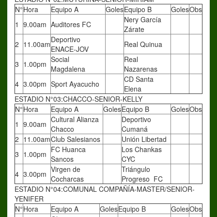
N°
Hora
Equipo A
Goles
Equipo B
Goles
Obs
Nery García
1
9.00am
Auditores FC
Zárate
Deportivo
2
11.00am
Real Quinua
ENACE-JOV
Social
Real
3
1.00pm
Magdalena
Nazarenas
CD Santa
4
3.00pm
Sport Ayacucho
Elena
ESTADIO N°03:CHACCO-SENIOR-KELLY
N°
Hora
Equipo A
Goles
Equipo B
Goles
Obs
Cultural Alianza
Deportivo
1
9.00am
Chacco
Cumaná
2
11.00am
Club Salesianos
Unión Libertad
FC Huanca
Los Chankas
3
1.00pm
Sancos
CYC
Virgen de
Triángulo
4
3.00pm
Cocharcas
Progreso FC
ESTADIO N°04:COMUNAL COMPAÑÍA-MASTER/SENIOR-
YENIFER
N°
Hora
Equipo A
Goles
Equipo B
Goles
Obs