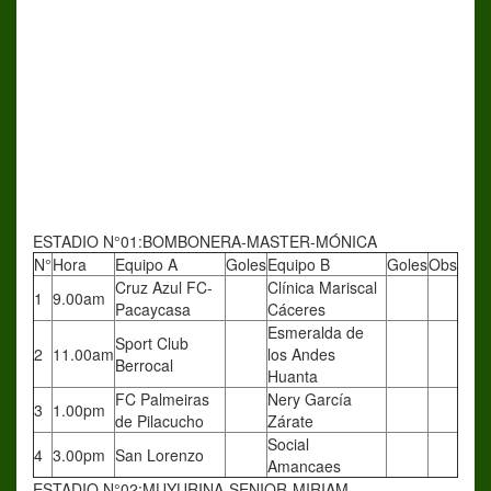
ESTADIO N°01:BOMBONERA-MASTER-MÓNICA
N°
Hora
Equipo A
Goles
Equipo B
Goles
Obs
Cruz Azul FC-
Clínica Mariscal
1
9.00am
Pacaycasa
Cáceres
Esmeralda de
Sport Club
2
11.00am
los Andes
Berrocal
Huanta
FC Palmeiras
Nery García
3
1.00pm
de Pilacucho
Zárate
Social
4
3.00pm
San Lorenzo
Amancaes
ESTADIO N°02:MUYURINA-SENIOR-MIRIAM