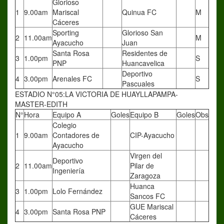
Glorioso
1
9.00am
Mariscal
Quinua FC
M
Cáceres
Sporting
Glorioso San
2
11.00am
M
Ayacucho
Juan
Santa Rosa
Residentes de
3
1.00pm
S
PNP
Huancavelica
Deportivo
4
3.00pm
Arenales FC
S
Pascuales
ESTADIO N°05:LA VICTORIA DE HUAYLLAPAMPA-
MASTER-EDITH
N°
Hora
Equipo A
Goles
Equipo B
Goles
Obs
Colegio
1
9.00am
Contadores de
CIP-Ayacucho
Ayacucho
Virgen del
Deportivo
2
11.00am
Pilar de
Ingeniería
Zaragoza
Huanca
3
1.00pm
Lolo Fernández
Sancos FC
GUE Mariscal
4
3.00pm
Santa Rosa PNP
Cáceres