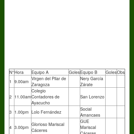
N°
Hora
Equipo A
Goles
Equipo B
Goles
Obs
Virgen del Pilar de
Nery García
1
9.00am
Zaragoza
Zárate
Colegio
2
11.00am
Contadores de
San Lorenzo
Ayacucho
Social
3
1.00pm
Lolo Fernández
Amancaes
GUE
Glorioso Mariscal
4
3.00pm
Mariscal
Cáceres
Cáceres