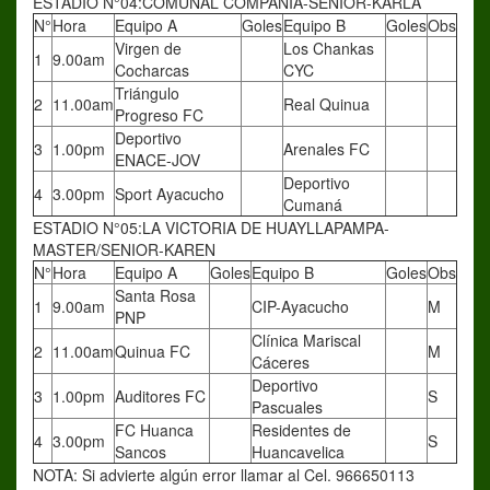
ESTADIO N°04:COMUNAL COMPAÑÍA-SENIOR-KARLA
N°
Hora
Equipo A
Goles
Equipo B
Goles
Obs
Virgen de
Los Chankas
1
9.00am
Cocharcas
CYC
Triángulo
2
11.00am
Real Quinua
Progreso FC
Deportivo
3
1.00pm
Arenales FC
ENACE-JOV
Deportivo
4
3.00pm
Sport Ayacucho
Cumaná
ESTADIO N°05:LA VICTORIA DE HUAYLLAPAMPA-
MASTER/SENIOR-KAREN
N°
Hora
Equipo A
Goles
Equipo B
Goles
Obs
Santa Rosa
1
9.00am
CIP-Ayacucho
M
PNP
Clínica Mariscal
2
11.00am
Quinua FC
M
Cáceres
Deportivo
3
1.00pm
Auditores FC
S
Pascuales
FC Huanca
Residentes de
4
3.00pm
S
Sancos
Huancavelica
NOTA: Si advierte algún error llamar al Cel. 966650113