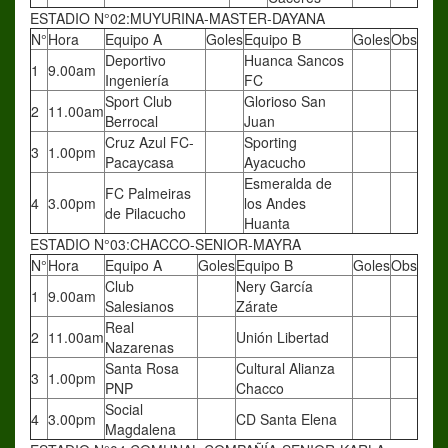
ESTADIO N°02:MUYURINA-MASTER-DAYANA
N°
Hora
Equipo A
Goles
Equipo B
Goles
Obs
Deportivo
Huanca Sancos
1
9.00am
Ingeniería
FC
Sport Club
Glorioso San
2
11.00am
Berrocal
Juan
Cruz Azul FC-
Sporting
3
1.00pm
Pacaycasa
Ayacucho
Esmeralda de
FC Palmeiras
4
3.00pm
los Andes
de Pilacucho
Huanta
ESTADIO N°03:CHACCO-SENIOR-MAYRA
N°
Hora
Equipo A
Goles
Equipo B
Goles
Obs
Club
Nery García
1
9.00am
Salesianos
Zárate
Real
2
11.00am
Unión Libertad
Nazarenas
Santa Rosa
Cultural Alianza
3
1.00pm
PNP
Chacco
Social
4
3.00pm
CD Santa Elena
Magdalena