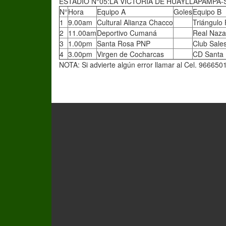
ESTADIO N°05:LA VICTORIA DE HUAYLLAPAMPA-
N°
Hora
Equipo A
Goles
Equipo B
1
9.00am
Cultural Alianza Chacco
Triángulo
2
11.00am
Deportivo Cumaná
Real Naza
3
1.00pm
Santa Rosa PNP
Club Sale
4
3.00pm
Virgen de Cocharcas
CD Santa 
NOTA: Si advierte algún error llamar al Cel. 966650