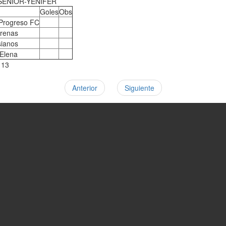
SENIOR-YENIFER
Goles
Obs
 Progreso FC
renas
sianos
Elena
113
Anterior
Siguiente