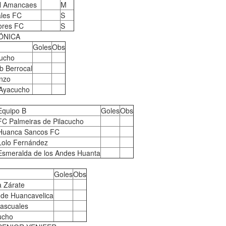
al Amancaes
M
les FC
S
ores FC
S
ÓNICA
Goles
Obs
ucho
b Berrocal
nzo
 Ayacucho
Equipo B
Goles
Obs
FC Palmeiras de Pilacucho
Huanca Sancos FC
Lolo Fernández
Esmeralda de los Andes Huanta
Goles
Obs
a Zárate
 de Huancavelica
Pascuales
ucho