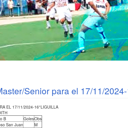
aster/Senior para el 17/11/2024-1
 EL 17/11/2024-16°LIGUILLA
DITH
o B
Goles
Obs
oso San Juan
M