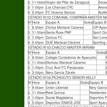
2
11.00am
Virgen del Pilar de Zaragoza
Soci
3
1.00pm
Los Chancas CYC
Arena
4
3.00pm
FC Huanca Sancos
Audit
ESTADIO N°02:COMUNAL COMPAÑÍA-MASTER-M
N°
Hora
Equipo A
Goles
Equipo B
1
9.00am
Clínica Mariscal Cáceres
CIP-Ayac
2
11.00am
Santa Rosa PNP
Sport Clu
3
1.00pm
Quinua FC
San Lore
4
3.00pm
GUE Mariscal Cáceres
Sporting
ESTADIO N°03:CHACCO-MASTER-MIRIAM
N°
Hora
Equipo A
Goles
1
9.00am
Colegio Contadores de Ayacucho
2
11.00am
Glorioso Mariscal Cáceres
3
1.00pm
Cruz Azul FC-Pacaycasa
4
3.00pm
Nery García Zárate
ESTADIO N°04:PICHIUCITO-SENIOR-KELLY
N°
Hora
Equipo A
Goles
Equipo B
1
9.00am
Unión Libertad
Nery Garcí
2
11.00am
Real Quinua
Residentes
3
1.00pm
Social Magdalena
Deportivo 
4
3.00pm
Deportivo ENACE-JOV
Sport Ayac