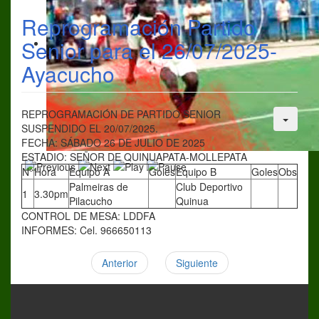
Reprogramación Partido
Senior para el 26/07/2025-
Ayacucho
REPROGRAMACIÓN DE PARTIDO SENIOR
SUSPENDIDO EL 20/07/2025.
FECHA: SÁBADO 26 DE JULIO DE 2025
ESTADIO: SEÑOR DE QUINUAPATA-MOLLEPATA
N°
Hora
Equipo A
Goles
Equipo B
Goles
Obs
Palmeiras de
Club Deportivo
1
3.30pm
Pilacucho
Quinua
CONTROL DE MESA: LDDFA
INFORMES: Cel. 966650113
Anterior
Siguiente