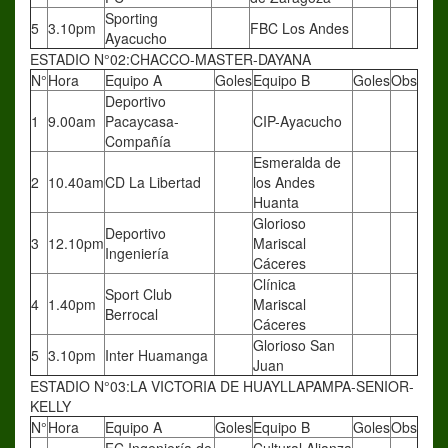
Sporting
5
3.10pm
FBC Los Andes
Ayacucho
ESTADIO N°02:CHACCO-MASTER-DAYANA
N°
Hora
Equipo A
Goles
Equipo B
Goles
Obs
Deportivo
1
9.00am
Pacaycasa-
CIP-Ayacucho
Compañía
Esmeralda de
2
10.40am
CD La Libertad
los Andes
Huanta
Glorioso
Deportivo
3
12.10pm
Mariscal
Ingeniería
Cáceres
Clínica
Sport Club
4
1.40pm
Mariscal
Berrocal
Cáceres
Glorioso San
5
3.10pm
Inter Huamanga
Juan
ESTADIO N°03:LA VICTORIA DE HUAYLLAPAMPA-SENIOR-
KELLY
N°
Hora
Equipo A
Goles
Equipo B
Goles
Obs