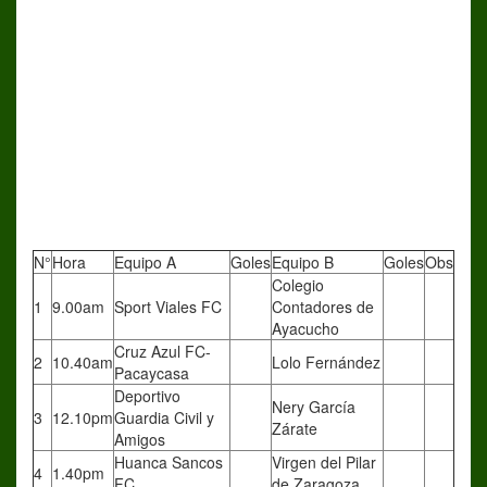
N°
Hora
Equipo A
Goles
Equipo B
Goles
Obs
Colegio
1
9.00am
Sport Viales FC
Contadores de
Ayacucho
Cruz Azul FC-
2
10.40am
Lolo Fernández
Pacaycasa
Deportivo
Nery García
3
12.10pm
Guardia Civil y
Zárate
Amigos
Huanca Sancos
Virgen del Pilar
4
1.40pm
FC
de Zaragoza