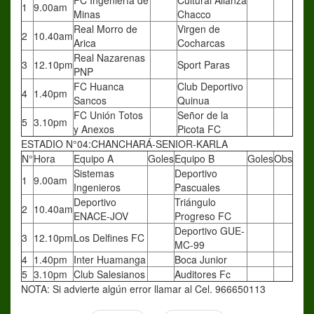
FC Ingeniería de
Cultural Alianza
1
9.00am
Minas
Chacco
Real Morro de
Virgen de
2
10.40am
Arica
Cocharcas
Real Nazarenas
3
12.10pm
Sport Paras
PNP
FC Huanca
Club Deportivo
4
1.40pm
Sancos
Quinua
FC Unión Totos
Señor de la
5
3.10pm
y Anexos
Picota FC
ESTADIO N°04:CHANCHARÁ-SENIOR-KARLA
N°
Hora
Equipo A
Goles
Equipo B
Goles
Obs
Sistemas
Deportivo
1
9.00am
Ingenieros
Pascuales
Deportivo
Triángulo
2
10.40am
ENACE-JOV
Progreso FC
Deportivo GUE-
3
12.10pm
Los Delfines FC
MC-99
4
1.40pm
Inter Huamanga
Boca Junior
5
3.10pm
Club Salesianos
Auditores Fc
NOTA: Si advierte algún error llamar al Cel. 966650113