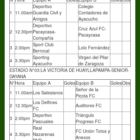
Deportivo
Colegio
1
11.00am
Guardia Civil y
Contadores de
Amigos
Ayacucho
Deportivo
Cruz Azul FC-
2
12.30pm
Pacaycasa-
Pacaycasa
Compañía
Sport Club
3
2.00pm
Lolo Fernández
Berrocal
Sporting
Virgen del Pilar
4
3.30pm
Ayacucho
de Zaragoza
ESTADIO N°03:LA VICTORIA DE HUAYLLAPAMPA-SENIOR-
DAYANA
N°
Hora
Equipo A
Goles
Equipo B
Goles
Obs
Señor de la
1
11.00am
Los Salesianos
Picota FC
Los Delfines
2
12.30pm
Auditores FC
FC
Deportivo
Triángulo
3
2.00pm
Pascuales
Progreso FC
Real
FC Unión Totos y
4
3.30pm
Nazarenas
Anexos