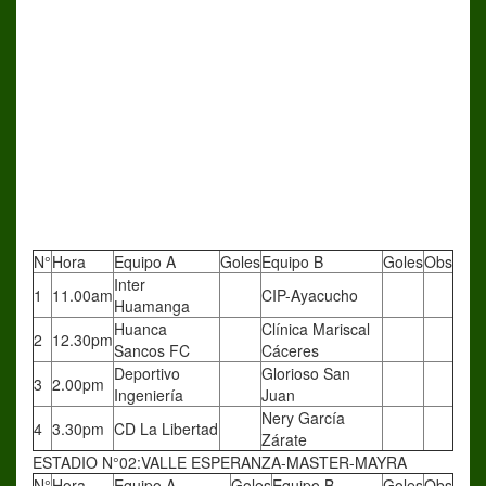
N°
Hora
Equipo A
Goles
Equipo B
Goles
Obs
Inter
1
11.00am
CIP-Ayacucho
Huamanga
Huanca
Clínica Mariscal
2
12.30pm
Sancos FC
Cáceres
Deportivo
Glorioso San
3
2.00pm
Ingeniería
Juan
Nery García
4
3.30pm
CD La Libertad
Zárate
ESTADIO N°02:VALLE ESPERANZA-MASTER-MAYRA
N°
Hora
Equipo A
Goles
Equipo B
Goles
Obs