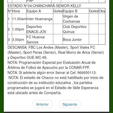
PNP
ESTADIO N°04:CHANCHARÁ-SENIOR-KELLY
N°
Hora
Equipo A
Goles
Equipo B
Goles
Obs
Virgen de
1
11.00am
Inter Huamanga
Cocharcas
Deportivo
Club Deportivo
2
1.00pm
ENACE-JOV
Quinua
FC Huanca
3
3.00pm
Boca Junior
Sancos
DESCANSA: FBC Los Andes (Master), Sport Viales FC
(Master), Sport Paras (Senior), Real Morro de Arica (Senior)
y Deportivo GUE-MC-99.
NOTA: Programación Especial por Evaluación Anual de
Árbitros de Fútbol de Ayacucho por la CONAR-FPF.
NOTA: Si advierte algún error llamar al Cel. 966650113.
NOTA: El estadio de Chacco no está habilitado por inicio de
construcción de su institución educativa , los partidos
programados se jugará en el Estadio de Valle Esperanza
está ubicado antes de Compañía.
Anterior
Siguiente