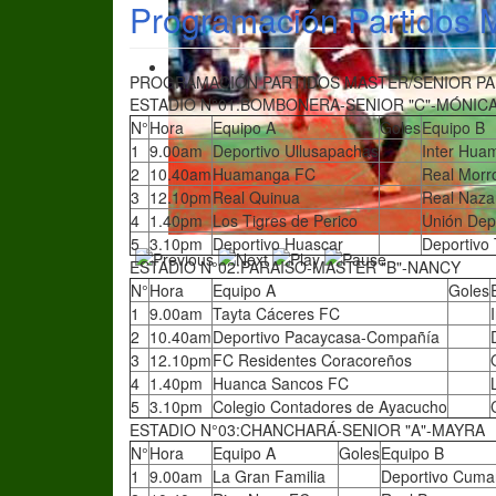
Programación Partidos M
PROGRAMACIÓN PARTIDOS MASTER/SENIOR PARA
ESTADIO N°01:BOMBONERA-SENIOR "C"-MÓNIC
N°
Hora
Equipo A
Goles
Equipo B
1
9.00am
Deportivo Ullusapachas
Inter Hua
2
10.40am
Huamanga FC
Real Morro
3
12.10pm
Real Quinua
Real Naza
4
1.40pm
Los Tigres de Perico
Unión Depo
5
3.10pm
Deportivo Huascar
Deportivo 
ESTADIO N°02:PARAISO-MASTER "B"-NANCY
N°
Hora
Equipo A
Goles
1
9.00am
Tayta Cáceres FC
2
10.40am
Deportivo Pacaycasa-Compañía
3
12.10pm
FC Residentes Coracoreños
4
1.40pm
Huanca Sancos FC
5
3.10pm
Colegio Contadores de Ayacucho
ESTADIO N°03:CHANCHARÁ-SENIOR "A"-MAYRA
N°
Hora
Equipo A
Goles
Equipo B
1
9.00am
La Gran Familia
Deportivo Cum