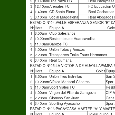
2
10.40am
Rica Naza FC
Real Pacaycasa
3
12.10pm
Arenales FC
FC Educación 
4
1.40pm
CD Santa Elena
Real Cocharcas
5
3.10pm
Social Magdalena
Real Abogados
ESTADIO N°04:VALLE ESPERANZA-SENIOR "B"-D
N°
Hora
Equipo A
Gole
1
8.50am
Club Salesianos
2
10.20am
Residentes de Huancavelica
3
11.40am
Cabitos FC
4
1.00pm
Unión Totos y Anexos
5
2.20pm
Transportes Tinka Tours Hermanos
6
3.40pm
Real Cumaná
ESTADIO N°05:LA VICTORIA DE HUAYLLAPAMPA-
N°
Hora
Equipo A
Goles
Equip
1
8.50am
Unión Tres Estrellas
San S
2
10.20am
Clínica Mariscal Cáceres
Sport
3
11.40am
Sport Viales FC
Resid
4
1.00pm
Virgen del Pilar de Zaragoza
CIP-
5
2.20pm
Glorioso San Juan
Cana
6
3.40pm
Sporting Ayacucho
Spor
ESTADIO N°06:PACAYCASA-MASTER "A" Y MASTER
N°
Hora
Equipo A
Goles
Equipo B