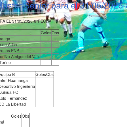
aster/Senior para el 31/05/2026
 EL 31/05/2026-8°FECHA
A
Goles
Obs
manga
 de Arica
renas PNP
rtivo Amigos del Valle
Torino
Equipo B
Goles
Obs
Inter Huamanga
Deportivo Ingeniería
Quinua FC
Lolo Fernández
CD La Libertad
Goles
Obs
aná