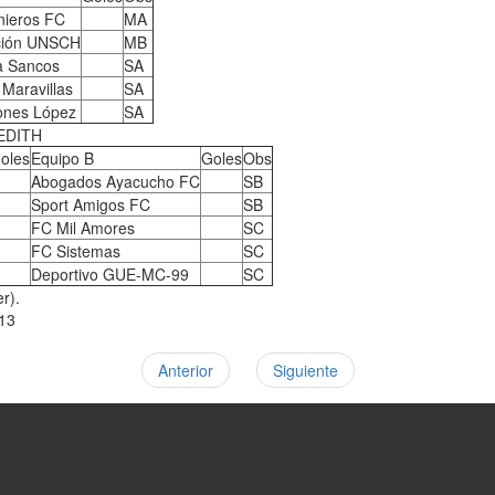
nieros FC
MA
ción UNSCH
MB
a Sancos
SA
 Maravillas
SA
iones López
SA
EDITH
oles
Equipo B
Goles
Obs
Abogados Ayacucho FC
SB
Sport Amigos FC
SB
FC Mil Amores
SC
FC Sistemas
SC
Deportivo GUE-MC-99
SC
r).
113
Anterior
Siguiente