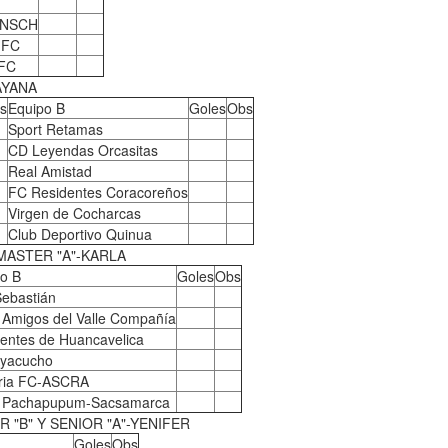
UNSCH
 FC
 FC
AYANA
s
Equipo B
Goles
Obs
Sport Retamas
CD Leyendas Orcasitas
Real Amistad
FC Residentes Coracoreños
Virgen de Cocharcas
Club Deportivo Quinua
MASTER "A"-KARLA
o B
Goles
Obs
ebastián
 Amigos del Valle Compañía
entes de Huancavelica
Ayacucho
ria FC-ASCRA
t Pachapupum-Sacsamarca
 "B" Y SENIOR "A"-YENIFER
Goles
Obs