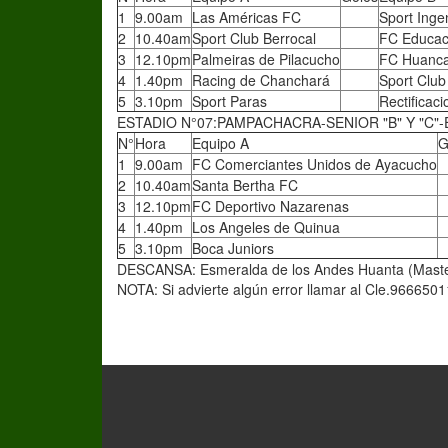
1
9.00am
Las Américas FC
Sport Inge
2
10.40am
Sport Club Berrocal
FC Educa
3
12.10pm
Palmeiras de Pilacucho
FC Huanc
4
1.40pm
Racing de Chanchará
Sport Club
5
3.10pm
Sport Paras
Rectificac
ESTADIO N°07:PAMPACHACRA-SENIOR "B" Y "C"-
N°
Hora
Equipo A
G
1
9.00am
FC Comerciantes Unidos de Ayacucho
2
10.40am
Santa Bertha FC
3
12.10pm
FC Deportivo Nazarenas
4
1.40pm
Los Angeles de Quinua
5
3.10pm
Boca Juniors
DESCANSA: Esmeralda de los Andes Huanta (Maste
NOTA: Si advierte algún error llamar al Cle.966650