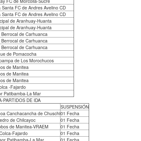
ntay FC de Morcolla-Sucre
a Santa FC de Andres Avelino CD
a Santa FC de Andres Avelino CD
cipal de Aranhuay-Huanta
cipal de Aranhuay-Huanta
Berrocal de Carhuanca
Berrocal de Carhuanca
Berrocal de Carhuanca
lque de Pomacocha
spampa de Los Morochucos
os de Manitea
os de Manitea
os de Manitea
olca -Fajardo
r Patibamba-La Mar
A-PARTIDOS DE IDA
SUSPENSIÓN
hoa Canchacancha de Chuschi
01 Fecha
edro de Chilcayoc
01 Fecha
obos de Manitea-VRAEM
01 Fecha
Colca-Fajardo
01 Fecha
sor Patibamba-La Mar
01 Fecha