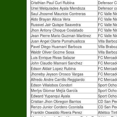
Cristhian Paul Curi Rubina
Defensor C
Uriel Melquiades Ayala Mendoza
Defensor c
Saul Jhosmel Mauricio Contreras
FC Valle N
Aldo Brayan Allcca Vera
FC Valle N
Russvel Jair Quispe Saavedra
FC Valle N
Jhon Antony Choque Cosiatado
FC Valle N
Jean Pierre Mario Guzman Martinez
FC Valle N
Juan Angel Olarte Pumahuallcca
Villa Barbo
Pavel Diego Huamaní Barboza
Villa Brabo
Waldir Oliver Gozme Sosa
Villa Barbo
Luis Enrique Rivas Salazar
FC Mercado
John Claudio Mamani Sanchez
FC Mercado
Edson Aldair Lopez Rubina
FC Mercado
Jhoneby Jeyson Orosco Vargas
FC Mercado
Alfredo Andre Carrillo Reggiardo
FC Mercado
Edson Villalobos Condori
Sport Ocho
Merlys Giomar Mejía García
Sport Ocho
Edward Yupanqui Ayala
Sport Ocho
Cristian Jhon Obregon Barrios
CD San Ped
Renzo Junior Cordero Cconislla
CD San Ped
Franklin Oswaldo Rivera Perez
Atlético Ti