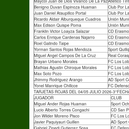
Maycol Juan de Dios Vivanco De La Paz
Atlético Ti
Benigno Duvan Espinoza Huaman
Club Por L
Juan Daniel Ataupillco Portal
Club Por L
Ricardo Aldair Alburqueque Cuadros
Unión Muni
Max Edison Quispe Poma
Unión Muni
Franklin Victor Loayza Salazar
CD Erasmo 
Carlos Enrique Cardenas Najarro
CD Erasmo 
Roel Galindo Taipe
CD Erasmo 
Yorman Santos Rojas Mendoza
Sport Quil
Miguel Angel Campos De La Cruz
Real Cora
Brayan Urbano Morales
FC Los Lob
Mathias Agustin Chiroque Morales
FC Los Lob
Max Soto Pozo
FC Los Lob
Jhimmy Rodriguez Arango
AD Sport C
Yonel Manrique Chillcce
FC Defenso
TARJETAS ROJAS DEL 04/05 JULIO 2026-3°FECH
JUGADOR
CLUB
Miguel Ander Rojas Huaman
Sport Oc
Lucio Alberto Torres Congachi
CD San P
Jon Wilder Moreno Pisco
FC Los L
Javier Paquiyauri Guillen
AD Sport 
Gabriel Zinedi Gutierrez Sosa
FC Defen