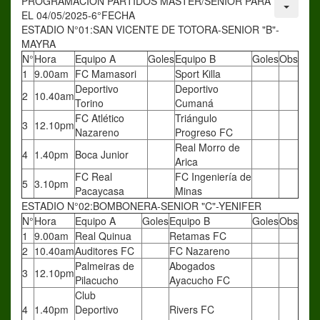
PROGRAMACIÓN PARTIDOS MASTER/SENIOR PARA
EL 04/05/2025-6°FECHA
ESTADIO N°01:SAN VICENTE DE TOTORA-SENIOR "B"-
MAYRA
N°
Hora
Equipo A
Goles
Equipo B
Goles
Obs
1
9.00am
FC Mamasori
Sport Killa
Deportivo
Deportivo
2
10.40am
Torino
Cumaná
FC Atlético
Triángulo
3
12.10pm
Nazareno
Progreso FC
Real Morro de
4
1.40pm
Boca Junior
Arica
FC Real
FC Ingeniería de
5
3.10pm
Pacaycasa
Minas
ESTADIO N°02:BOMBONERA-SENIOR "C"-YENIFER
N°
Hora
Equipo A
Goles
Equipo B
Goles
Obs
1
9.00am
Real Quinua
Retamas FC
2
10.40am
Auditores FC
FC Nazareno
Palmeiras de
Abogados
3
12.10pm
Pilacucho
Ayacucho FC
Club
4
1.40pm
Deportivo
Rivers FC