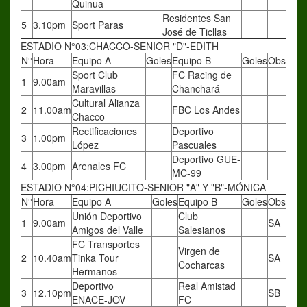
Quinua
Residentes San
5
3.10pm
Sport Paras
José de Ticllas
ESTADIO N°03:CHACCO-SENIOR "D"-EDITH
N°
Hora
Equipo A
Goles
Equipo B
Goles
Obs
Sport Club
FC Racing de
1
9.00am
Maravillas
Chanchará
Cultural Alianza
2
11.00am
FBC Los Andes
Chacco
Rectificaciones
Deportivo
3
1.00pm
López
Pascuales
Deportivo GUE-
4
3.00pm
Arenales FC
MC-99
ESTADIO N°04:PICHIUCITO-SENIOR "A" Y "B"-MÓNICA
N°
Hora
Equipo A
Goles
Equipo B
Goles
Obs
Unión Deportivo
Club
1
9.00am
SA
Amigos del Valle
Salesianos
FC Transportes
Virgen de
2
10.40am
Tinka Tour
SA
Cocharcas
Hermanos
Deportivo
Real Amistad
3
12.10pm
SB
ENACE-JOV
FC