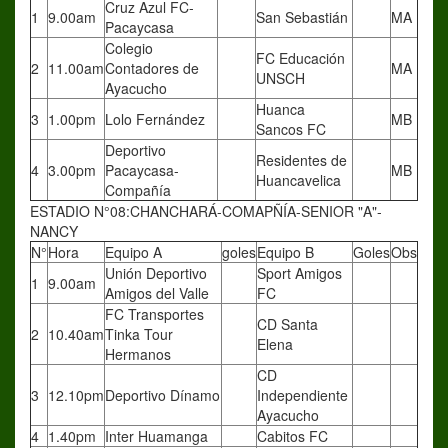
Cruz Azul FC-
1
9.00am
San Sebastián
MA
Pacaycasa
Colegio
FC Educación
2
11.00am
Contadores de
MA
UNSCH
Ayacucho
Huanca
3
1.00pm
Lolo Fernández
MB
Sancos FC
Deportivo
Residentes de
4
3.00pm
Pacaycasa-
MB
Huancavelica
Compañía
ESTADIO N°08:CHANCHARÁ-COMAPÑÍA-SENIOR "A"-
NANCY
N°
Hora
Equipo A
goles
Equipo B
Goles
Obs
Unión Deportivo
Sport Amigos
1
9.00am
Amigos del Valle
FC
FC Transportes
CD Santa
2
10.40am
Tinka Tour
Elena
Hermanos
CD
3
12.10pm
Deportivo Dínamo
Independiente
Ayacucho
4
1.40pm
Inter Huamanga
Cabitos FC