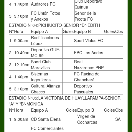
Club Deportivo
4
1.40pm
Auditores FC
Quinua
FC Unión Totos
Señor de la
5
3.10pm
y Anexos
Picota FC
ESTADIO N°04:PICHIUCITO-SENIOR "D"-EDITH
N°
Hora
Equipo A
Goles
Equipo B
Goles
Obs
Rectificaciones
1
9.00am
Sport Viales FC
López
Deportivo GUE-
2
10.40am
FBC Los Andes
MC-99
Sport Club
Real
3
12.10pm
Maravillas
Nazarenas PNP
Sistemas
FC Racing de
4
1.40pm
Ingenieros
Chanchará
Cultural Alianza
Deportivo
5
3.10pm
Chacco
Pascuales
ESTADIO N°05:LA VICTORIA DE HUAYLLAPAMPA-SENIOR
"A" Y "B"-MÓNICA
N°
Hora
Equipo A
Goles
Equipo B
Goles
Obs
Virgen de
1
9.00am
CD Santa Elena
SA
Cocharcas
FC Comerciantes