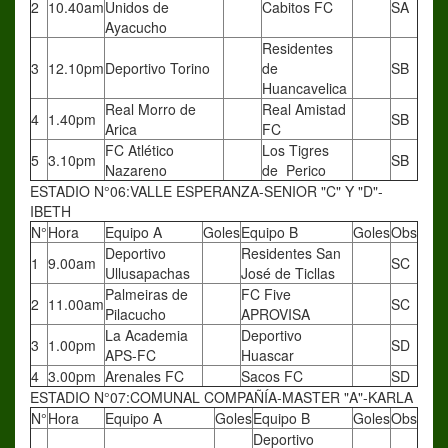
2
10.40am
Unidos de
Cabitos FC
SA
Ayacucho
Residentes
3
12.10pm
Deportivo Torino
de
SB
Huancavelica
Real Morro de
Real Amistad
4
1.40pm
SB
Arica
FC
FC Atlético
Los Tigres
5
3.10pm
SB
Nazareno
de Perico
ESTADIO N°06:VALLE ESPERANZA-SENIOR "C" Y "D"-
IBETH
N°
Hora
Equipo A
Goles
Equipo B
Goles
Obs
Deportivo
Residentes San
1
9.00am
SC
Ullusapachas
José de Ticllas
Palmeiras de
FC Five
2
11.00am
SC
Pilacucho
APROVISA
La Academia
Deportivo
3
1.00pm
SD
APS-FC
Huascar
4
3.00pm
Arenales FC
Sacos FC
SD
ESTADIO N°07:COMUNAL COMPAÑÍA-MASTER "A"-KARLA
N°
Hora
Equipo A
Goles
Equipo B
Goles
Obs
Deportivo