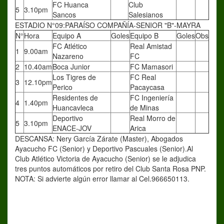
FC Huanca
Club
5
3.10pm
Sancos
Salesianos
ESTADIO N°09:PARAÍSO COMPAÑÍA-SENIOR "B"-MAYRA
N°
Hora
Equipo A
Goles
Equipo B
Goles
Obs
FC Atlético
Real Amistad
1
9.00am
Nazareno
FC
2
10.40am
Boca Junior
FC Mamasori
Los Tigres de
FC Real
3
12.10pm
Perico
Pacaycasa
Residentes de
FC Ingeniería
4
1.40pm
Huancavleca
de Minas
Deportivo
Real Morro de
5
3.10pm
ENACE-JOV
Arica
DESCANSA: Nery García Zárate (Master), Abogados
Ayacucho FC (Senior) y Deportivo Pascuales (Senior).Al
Club Atlético Victoria de Ayacucho (Senior) se le adjudica
tres puntos automáticos por retiro del Club Santa Rosa PNP.
NOTA: Si advierte algún error llamar al Cel.966650113.