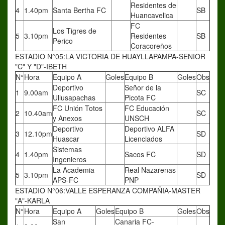
Residentes de
4
1.40pm
Santa Bertha FC
SB
Huancavelica
FC
Los Tigres de
5
3.10pm
Residentes
SB
Perico
Coracoreños
ESTADIO N°05:LA VICTORIA DE HUAYLLAPAMPA-SENIOR
"C" Y "D"-IBETH
N°
Hora
Equipo A
Goles
Equipo B
Goles
Obs
Deportivo
Señor de la
1
9.00am
SC
Ullusapachas
Picota FC
FC Unión Totos
FC Educación
2
10.40am
SC
y Anexos
UNSCH
Deportivo
Deportivo ALFA
3
12.10pm
SD
Huascar
Licenciados
Sistemas
4
1.40pm
Sacos FC
SD
Ingenieros
La Academia
Real Nazarenas
5
3.10pm
SD
APS-FC
PNP
ESTADIO N°06:VALLE ESPERANZA COMPAÑIA-MASTER
"A"-KARLA
N°
Hora
Equipo A
Goles
Equipo B
Goles
Obs
San
Canaria FC-