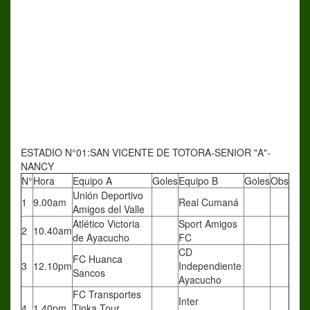
ESTADIO N°01:SAN VICENTE DE TOTORA-SENIOR "A"-
NANCY
N°
Hora
Equipo A
Goles
Equipo B
Goles
Obs
Unión Deportivo
1
9.00am
Real Cumaná
Amigos del Valle
Atlético Victoria
Sport Amigos
2
10.40am
de Ayacucho
FC
CD
FC Huanca
3
12.10pm
Independiente
Sancos
Ayacucho
FC Transportes
Inter
4
1.40pm
Tinka Tour