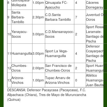
Quinuapata-
8
1.00pm
Qinuapata FC-
4
Cáceres
Mollepata
Ayacucho
Dorregaray
Santa
C.D.Santa
Juventud Ocr
9
Barbara-
2.30pm
7
Barbara-Tambillo
Ocros
Tambillo
Sport Rosario
Yanayacu-
C.D.Mansanayocc-
Laramate-
10
3.00pm
2
Socos
Socos
Santiago de
Pischa
Defensor
Sport La Vega-
Ccayarpachi-
11
Huamanguilla
3.00pm
4
Huamanguilla
Santiago de
Pischa
Chumbes-
San Francisco de
Sport Huama
12
2.00pm
2
Ocros
Chumbes-Ocros
Huamanguilla
Atlético
Arizona-
Tupac Amaru de
13
1.00pm
0
Huamanga-S
Vinchos
Arizona-Vinchos
Juan Bautista
DESCANSA: Defensor Pacaycasa (Pacaycasa), F.C.
Allpachaca (Chiara), Tres de Mayo de Muruncancha
(Quinua)