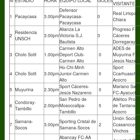
N°
ESTADIO
HORA
EQUIPO LOCAL
GOLES
VISITANTE
Defensor
Real Liriopata
1
Pacaycasa
3.00pm
Pacaycasa-
0
Chiara
Pacaycasa
Alianza La
Progreso FC
Residencia
2
3.00pm
Victoria-S.J.
3
Cáceres
UNSCH
Bautista
Dorregaray
Carmen Alto
ADES de
3
Cholo Sotil
1.00pm
Deport Club-
0
Muyurina FC-
Carmen Alto
Jesús Nazar
Ho-Chi-Minh
Sport
4
Cholo Sotil
3.00pm
Junior-Carmen
0
Ccarhuascho
Alto
Acocro
Sport Cáceres-
Mariano Sant
5
Muyurina
2.30pm
0
Jesús Nazareno
FC-Ayacucho
San Pedro de
Atlético Prog
Condoray-
6
2.00pm
Mosoccallpa-
5
de Tantana-
Tambillo
Tambillo
Acocro
Unión Social
Samana-
Sporting Cristal de
7
3.00pm
2
Ccasanccay-
Socos
Samana-Socos
Vinchos
Abancay FC-AA