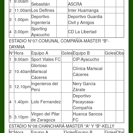
1
9.00am
Sebastián
ASCRA
2
11.00am
Los Delfines
Inter Huamanga
Deportivo
Deportivo Guardia
3
1.00pm
Ingeniería
Civil y Amigos
Sporting
4
3.00pm
CD La Libertad
Ayacucho
ESTADIO N°07:COMUNAL COMPAÑÍA-MASTER "B"-
DAYANA
N°
Hora
Equipo A
Goles
Equipo B
Goles
Obs
1
9.00am
Sport Viales FC
CIP-Ayacucho
Glorioso
Clínica Mariscal
2
10.40am
Mariscal
Cáceres
Cáceres
Ingenieros del
Nery García
3
12.10pm
Perú
Zárate
Deportivo
4
1.40pm
Lolo Fernandez
Pacaycasa-
Compañía
Virgen del Pilar
Huanca Sancos
5
3.10pm
de Zaragoza
FC
ESTADIO N°08:CHANCHARÁ-MASTER "A" Y "B"-KELLY
N°
Hora
Equipo A
Goles
Equipo B
Goles
Obs