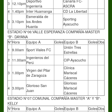
Deportivo
Canaria FC-
3
12.10pm
Ingeniería
ASCRA
4
1.40pm
Inter Huamanga
CD La Libertad
Esmeralda de
Sporting
5
3.10pm
los Andes
Ayacucho
Huanta
ESTADIO N°06:VALLE ESPERANZA COMPAÑÍA-MASTER
"B"- DAYANA
N°
Hora
Equipo A
Goles
Equipo B
Goles
Obs
Unión Tres
1
9.00am
Sport Viales FC
Estrellas
Ingenieros del
2
11.00am
CIP-Ayacucho
Perú
Clínica
Virgen del Pilar
3
1.00pm
Mariscal
de Zaragoza
Cáceres
Glorioso
Glorioso San
4
3.00pm
Mariscal
Juan
Cáceres
ESTADIO N°07:COMUNAL COMPAÑÍA-MASTER "A" Y "B"-
KELLY
N°
Hora
Equipo A
Goles
Equipo B
Goles
Obs