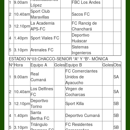
1
9.00am
FBC Los Andes
López
Sport Club
2
10.40am
Sacos FC
Maravillas
La Academia
FC Rancig de
3
12.10pm
APS-FC
Chanchará
Deportivo
4
1.40pm
Sport Viales FC
Huáscar
Sistemas
5
3.10pm
Arenales FC
Ingenieros
ESTADIO N°03:CHACCO-SENIOR "A" Y "B"- MÓNICA
N°
Hora
Equipo A
Goles
Equipo B
Goles
Obs
FC Comerciantes
Real
1
9.00am
Unidos de
SA
Cumaná
Ayacucho
Los Delfines
Virgen de
2
10.40am
SA
FC
Cocharcas
Deportivo
3
12.10pm
Sport Killa
SB
Torino
Santa
4
1.40pm
Deportivo Cumaná
SB
Bertha FC
Triángulo
FC Residentes
5
3.10pm
SB