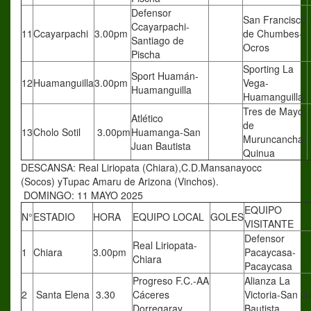
Defensor
San Francisco
Ccayarpachi-
11
Ccayarpachi
3.00pm
de Chumbes-
Santiago de
Ocros
Pischa
Sporting La
Sport Huamán-
12
Huamanguilla
3.00pm
Vega-
Huamanguilla
Huamanguilla
Tres de Mayo
Atlético
de
13
Cholo Sotil
3.00pm
Huamanga-San
Muruncancha-
Juan Bautista
Quinua
DESCANSA: Real Liriopata (Chiara),C.D.Mansanayocc
(Socos) yTupac Amaru de Arizona (Vinchos).
DOMINGO: 11 MAYO 2025
EQUIPO
N°
ESTADIO
HORA
EQUIPO LOCAL
GOLES
VISITANTE
Defensor
Real Liriopata-
1
Chiara
3.00pm
Pacaycasa-
Chiara
Pacaycasa
Progreso F.C.-AA
Alianza La
2
Santa Elena
3.30
Cáceres
Victoria-San J
Dorregaray
Bautista