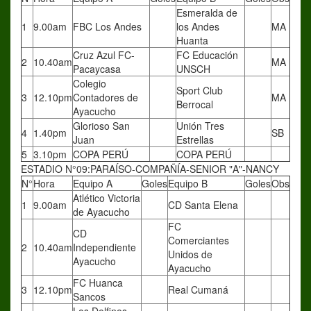
Esmeralda de
1
9.00am
FBC Los Andes
los Andes
MA
Huanta
Cruz Azul FC-
FC Educación
2
10.40am
MA
Pacaycasa
UNSCH
Colegio
Sport Club
3
12.10pm
Contadores de
MA
Berrocal
Ayacucho
Glorioso San
Unión Tres
4
1.40pm
SB
Juan
Estrellas
5
3.10pm
COPA PERÚ
COPA PERÚ
ESTADIO N°09:PARAÍSO-COMPAÑÍA-SENIOR "A"-NANCY
N°
Hora
Equipo A
Goles
Equipo B
Goles
Obs
Atlético Victoria
1
9.00am
CD Santa Elena
de Ayacucho
FC
CD
Comerciantes
2
10.40am
Independiente
Unidos de
Ayacucho
Ayacucho
FC Huanca
3
12.10pm
Real Cumaná
Sancos