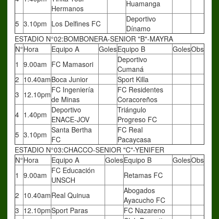
Huamanga
Hermanos
Deportivo
5
3.10pm
Los Delfines FC
Dínamo
ESTADIO N°02:BOMBONERA-SENIOR "B"-MAYRA
N°
Hora
Equipo A
Goles
Equipo B
Goles
Obs
Deportivo
1
9.00am
FC Mamasori
Cumaná
2
10.40am
Boca Junior
Sport Killa
FC Ingeniería
FC Residentes
3
12.10pm
de Minas
Coracoreños
Deportivo
Triángulo
4
1.40pm
ENACE-JOV
Progreso FC
Santa Bertha
FC Real
5
3.10pm
FC
Pacaycasa
ESTADIO N°03:CHACCO-SENIOR "C"-YENIFER
N°
Hora
Equipo A
Goles
Equipo B
Goles
Obs
FC Educación
1
9.00am
Retamas FC
UNSCH
Abogados
2
10.40am
Real Quinua
Ayacucho FC
3
12.10pm
Sport Paras
FC Nazareno