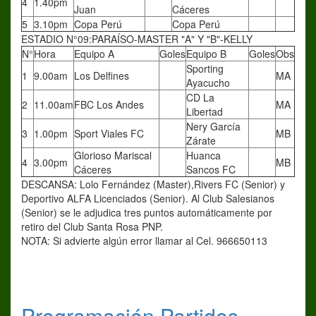
4
1.40pm
Juan
Cáceres
5
3.10pm
Copa Perú
Copa Perú
ESTADIO N°09:PARAÍSO-MASTER "A" Y "B"-KELLY
N°
Hora
Equipo A
Goles
Equipo B
Goles
Obs
Sporting
1
9.00am
Los Delfines
MA
Ayacucho
CD La
2
11.00am
FBC Los Andes
MA
Libertad
Nery García
3
1.00pm
Sport Viales FC
MB
Zárate
Glorioso Mariscal
Huanca
4
3.00pm
MB
Cáceres
Sancos FC
DESCANSA: Lolo Fernández (Master),Rivers FC (Senior) y
Deportivo ALFA Licenciados (Senior). Al Club Salesianos
(Senior) se le adjudica tres puntos automáticamente por
retiro del Club Santa Rosa PNP.
NOTA: Si advierte algún error llamar al Cel. 966650113
Programación Partidos