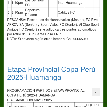
Los Delfines
4
1.40pm
Inter Huamanga
FC
Deportivo
5
3.10pm
Cabitos FC
Dínamo
DESCANSA: Residentes de Huancavelica (Master), FC Five
APROVISA (Senior) y Sport Viales FC (Senior). Al Club Sport
Amigos FC (Senior) se le adjudica tres puntos automáticos
por retiro del Club Santa Rosa PNP.
NOTA: Si advierte algún error llamar al Cel. 966650113
Etapa Provincial Copa Perú
2025-Huamanga
PROGRAMACIÓN PARTIDOS ETAPA PROVINCIAL
COPA PERÚ 2025-HUAMANGA
DÍA: SÁBADO 03 MAYO 2025
EQUIPO