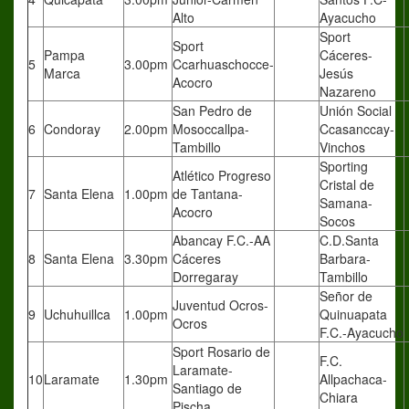
Alto
Ayacucho
Sport
Sport
Pampa
Cáceres-
5
3.00pm
Ccarhuaschocce-
Marca
Jesús
Acocro
Nazareno
San Pedro de
Unión Social
6
Condoray
2.00pm
Mosoccallpa-
Ccasanccay-
Tambillo
Vinchos
Sporting
Atlético Progreso
Cristal de
7
Santa Elena
1.00pm
de Tantana-
Samana-
Acocro
Socos
Abancay F.C.-AA
C.D.Santa
8
Santa Elena
3.30pm
Cáceres
Barbara-
Dorregaray
Tambillo
Señor de
Juventud Ocros-
9
Uchuhuillca
1.00pm
Quinuapata
Ocros
F.C.-Ayacucho
Sport Rosario de
F.C.
Laramate-
10
Laramate
1.30pm
Allpachaca-
Santiago de
Chiara
Pischa