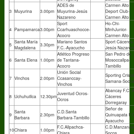
ADES de
Carmen Alto
3
Muyurina
3.00pm
Muyurina-Jesús
Deport Club-
Nazareno
Carmen Alto
Sport
Ho-Chi-
4
Pampamarca
3.00pm
Ccarhuaschocce-
MinhJunior-
Acocro
Carmen Alto
Santa María
Mariano Santos
Sport Cáceres-
5
3.30pm
Magdalena
F.C.-Ayacucho
Jesús Nazaren
Atlético Progreso
San Pedro de
6
Santa Elena
1.00pm
de Tantana-
Mosoccallpa-
Acocro
Tambillo
Unión Social
Sporting Crista
7
Vinchos
2.00pm
Ccasanccay-
Samana-Soco
Vinchos
Abancay F.C.-
Juventud Ocros-
8
Uchuhuillca
12.30pm
Cáceres
Ocros
Dorregaray
Señor de
Santa
C.D.Santa
9
2.30pm
Quinuapata F.C
Barbara
Barbara-Tambillo
Ayacucho
F.C.Allpachca-
C.D.Manzanay
10
Chiara
1.00pm
Chiara
Socos