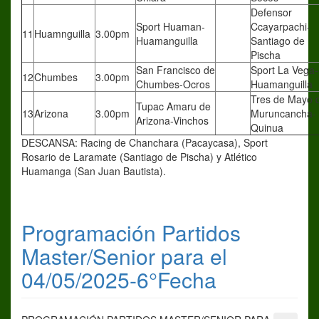
Defensor
Sport Huaman-
Ccayarpachi-
11
Huamnguilla
3.00pm
Huamanguilla
Santiago de
Pischa
San Francisco de
Sport La Vega-
12
Chumbes
3.00pm
Chumbes-Ocros
Huamanguilla
Tres de Mayo 
Tupac Amaru de
13
Arizona
3.00pm
Muruncancha-
Arizona-Vinchos
Quinua
DESCANSA: Racing de Chanchara (Pacaycasa), Sport
Rosario de Laramate (Santiago de Pischa) y Atlético
Huamanga (San Juan Bautista).
Programación Partidos
Master/Senior para el
04/05/2025-6°Fecha