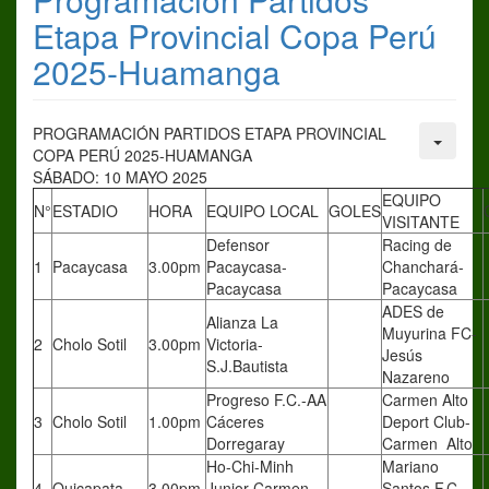
Etapa Provincial Copa Perú
2025-Huamanga
PROGRAMACIÓN PARTIDOS ETAPA PROVINCIAL
COPA PERÚ 2025-HUAMANGA
SÁBADO: 10 MAYO 2025
EQUIPO
N°
ESTADIO
HORA
EQUIPO LOCAL
GOLES
VISITANTE
Defensor
Racing de
1
Pacaycasa
3.00pm
Pacaycasa-
Chanchará-
Pacaycasa
Pacaycasa
ADES de
Alianza La
Muyurina FC-
2
Cholo Sotil
3.00pm
Victoria-
Jesús
S.J.Bautista
Nazareno
Progreso F.C.-AA
Carmen Alto
3
Cholo Sotil
1.00pm
Cáceres
Deport Club-
Dorregaray
Carmen Alto
Ho-Chi-Minh
Mariano
4
Quicapata
3.00pm
Junior-Carmen
Santos F.C-