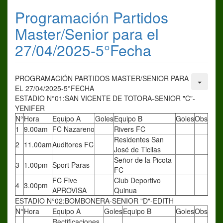
Programación Partidos
Master/Senior para el
27/04/2025-5°Fecha
PROGRAMACIÓN PARTIDOS MASTER/SENIOR PARA
EL 27/04/2025-5°FECHA
ESTADIO N°01:SAN VICENTE DE TOTORA-SENIOR "C"-
YENIFER
N°
Hora
Equipo A
Goles
Equipo B
Goles
Obs
1
9.00am
FC Nazareno
Rivers FC
Residentes San
2
11.00am
Auditores FC
José de Ticllas
Señor de la Picota
3
1.00pm
Sport Paras
FC
FC Five
Club Deportivo
4
3.00pm
APROVISA
Quinua
ESTADIO N°02:BOMBONERA-SENIOR "D"-EDITH
N°
Hora
Equipo A
Goles
Equipo B
Goles
Obs
Rectificaciones