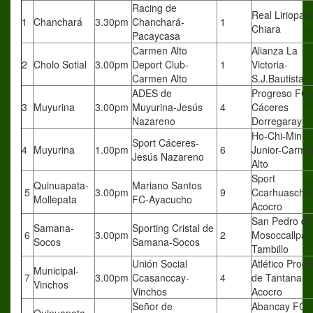
Racing de
Real Liriopata
1
Chanchará
3.30pm
Chanchará-
1
Chiara
Pacaycasa
Carmen Alto
Alianza La
2
Cholo Sotial
3.00pm
Deport Club-
1
Victoria-
Carmen Alto
S.J.Bautista
ADES de
Progreso FC
3
Muyurina
3.00pm
Muyurina-Jesús
4
Cáceres
Nazareno
Dorregaray
Ho-Chi-Minh
Sport Cáceres-
4
Muyurina
1.00pm
6
Junior-Carme
Jesús Nazareno
Alto
Sport
Quinuapata-
Mariano Santos
5
3.00pm
9
Ccarhuascho
Mollepata
FC-Ayacucho
Acocro
San Pedro de
Samana-
Sporting Cristal de
6
3.00pm
2
Mosoccallpa-
Socos
Samana-Socos
Tambillo
Unión Social
Atlético Prog
Municipal-
7
3.00pm
Ccasanccay-
4
de Tantana-
Vinchos
Vinchos
Acocro
Señor de
Abancay FC-