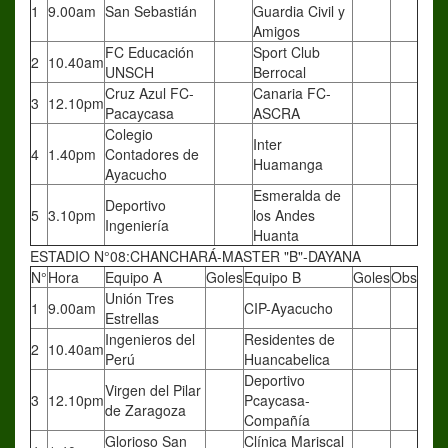
1
9.00am
San Sebastián
Guardia Civil y
Amigos
FC Educación
Sport Club
2
10.40am
UNSCH
Berrocal
Cruz Azul FC-
Canaria FC-
3
12.10pm
Pacaycasa
ASCRA
Colegio
Inter
4
1.40pm
Contadores de
Huamanga
Ayacucho
Esmeralda de
Deportivo
5
3.10pm
los Andes
Ingeniería
Huanta
ESTADIO N°08:CHANCHARÁ-MASTER "B"-DAYANA
N°
Hora
Equipo A
Goles
Equipo B
Goles
Obs
Unión Tres
1
9.00am
CIP-Ayacucho
Estrellas
Ingenieros del
Residentes de
2
10.40am
Perú
Huancabelica
Deportivo
Virgen del Pilar
3
12.10pm
Pcaycasa-
de Zaragoza
Compañía
Glorioso San
Clínica Mariscal