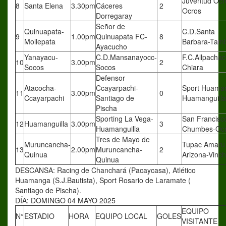
Juventud Ocr
8
Santa Elena
3.30pm
Cáceres
2
Ocros
Dorregaray
Señor de
Quinuapata-
C.D.Santa
9
1.00pm
Quinuapata FC-
8
Mollepata
Barbara-Tamb
Ayacucho
Yanayacu-
C.D.Mansanayocc-
F.C.Allpachac
10
3.00pm
2
Socos
Socos
Chiara
Defensor
Atacocha-
Ccayarpachi-
Sport Huama
11
3.00pm
0
Ccayarpachi
Santiago de
Huamanguilla
Pischa
Sporting La Vega-
San Francisc
12
Huamanguilla
3.00pm
3
Huamanguilla
Chumbes-Oc
Tres de Mayo de
Muruncancha-
Tupac Amaru
13
2.00pm
Muruncancha-
2
Quinua
Arizona-Vinc
Quinua
DESCANSA: Racing de Chanchará (Pacaycasa), Atlético
Huamanga (S.J.Bautista), Sport Rosario de Laramate (
Santiago de Pischa).
DÍA: DOMINGO 04 MAYO 2025
EQUIPO
N°
ESTADIO
HORA
EQUIPO LOCAL
GOLES
VISITANTE