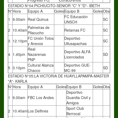
Progreso FC
Coracoreños
ESTADIO N°04:PICHIUCITO-SENIOR "C" Y "D"- IBETH
N°
Hora
Equipo A
Goles
Equipo B
Goles
Obs
FC Educación
1
9.00am
Real Quinua
SC
UNSCH
Palmeiras de
2
10.40am
Retamas FC
SC
Pilacucho
FC Unión Totos
Deportivo
3
12.10pm
SC
y Anexos
Ullusapachas
Real
Deportivo ALFA
4
1.40pm
Nazarenas
SD
Licenciados
PNP
Cultural Alainza
Deportivo GUE-
5
3.10pm
SD
Chacco
MC-99
ESTADIO N°05:LA VICTORIA DE HUAYLLAPAMPA-MASTER
"A"- KARLA
N°
Hora
Equipo A
Goles
Equipo B
Goles
Obs
Deportivo
1
9.00am
FBC Los Andes
Guardia Civil y
Amigos
Sport Club
2
10.40am
Los Delfines
Berrocal