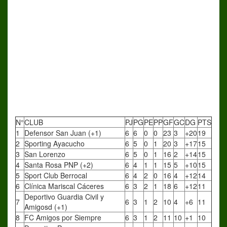
N°
CLUB
PJ
PG
PE
PP
GF
GC
DG
PTS
1
Defensor San Juan (+1)
6
6
0
0
23
3
+20
19
2
Sporting Ayacucho
6
5
0
1
20
3
+17
15
3
San Lorenzo
6
5
0
1
16
2
+14
15
4
Santa Rosa PNP (+2)
6
4
1
1
15
5
+10
15
5
Sport Club Berrocal
6
4
2
0
16
4
+12
14
6
Clínica Mariscal Cáceres
6
3
2
1
18
6
+12
11
Deportivo Guardia Civil y
7
6
3
1
2
10
4
+6
11
Amigosd (+1)
8
FC Amigos por Siempre
6
3
1
2
11
10
+1
10