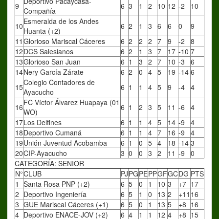
Deportivo Pacaycasa-
9
6
3
1
2
10
12
-2
10
Compañía
Esmeralda de los Andes
10
6
2
1
3
6
6
0
9
Huanta (+2)
11
Glorioso Mariscal Cáceres
6
2
2
2
7
9
-2
8
12
DCS Salesianos
6
2
1
3
7
17
-10
7
13
Glorioso San Juan
6
1
3
2
7
10
-3
6
14
Nery García Zárate
6
2
0
4
5
19
-14
6
Colegio Contadores de
15
6
1
1
4
5
9
-4
4
Ayacucho
FC Víctor Álvarez Huapaya (01
16
6
1
2
3
5
11
-6
4
WO)
17
Los Delfines
6
1
1
4
5
14
-9
4
18
Deportivo Cumaná
6
1
1
4
7
16
-9
4
19
Unión Juventud Acobamba
6
1
0
5
4
18
-14
3
20
CIP-Ayacucho
3
0
0
3
2
11
-9
0
CATEGORÍA: SENIOR
N°
CLUB
PJ
PG
PE
PP
GF
GC
DG
PTS
1
Santa Rosa PNP (+2)
6
5
0
1
10
3
+7
17
2
Deportivo Ingeniería
6
5
1
0
13
2
+11
16
3
GUE Mariscal Cáceres (+1)
6
5
0
1
13
5
+8
16
4
Deportivo ENACE-JOV (+2)
6
4
1
1
12
4
+8
15