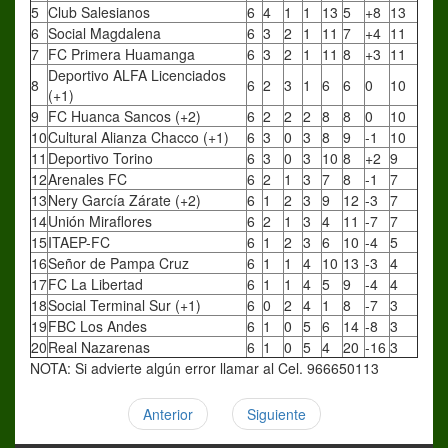
5
Club Salesianos
6
4
1
1
13
5
+8
13
6
Social Magdalena
6
3
2
1
11
7
+4
11
7
FC Primera Huamanga
6
3
2
1
11
8
+3
11
Deportivo ALFA Licenciados
8
6
2
3
1
6
6
0
10
(+1)
9
FC Huanca Sancos (+2)
6
2
2
2
8
8
0
10
10
Cultural Alianza Chacco (+1)
6
3
0
3
8
9
-1
10
11
Deportivo Torino
6
3
0
3
10
8
+2
9
12
Arenales FC
6
2
1
3
7
8
-1
7
13
Nery García Zárate (+2)
6
1
2
3
9
12
-3
7
14
Unión Miraflores
6
2
1
3
4
11
-7
7
15
ITAEP-FC
6
1
2
3
6
10
-4
5
16
Señor de Pampa Cruz
6
1
1
4
10
13
-3
4
17
FC La Libertad
6
1
1
4
5
9
-4
4
18
Social Terminal Sur (+1)
6
0
2
4
1
8
-7
3
19
FBC Los Andes
6
1
0
5
6
14
-8
3
20
Real Nazarenas
6
1
0
5
4
20
-16
3
NOTA: Si advierte algún error llamar al Cel. 966650113
Anterior
Siguiente