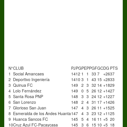
N°
CLUB
PJ
PG
PE
PP
GF
GC
DG
PTS
1
Social Amancaes
14
12
1
1
33
7
+26
37
2
Deportivo Ingeniería
14
10
3
1
43
15
+28
33
3
Quinua FC
14
9
2
3
32
14
+18
29
4
Lolo Fernández
14
9
0
5
26
12
+14
27
5
Santa Rosa PNP
14
8
3
3
24
12
+12
27
6
San Lorenzo
14
8
2
4
31
17
+14
26
7
Glorioso San Juan
14
7
4
3
26
11
+15
25
8
Esmeralda de los Andes Huanta
14
7
4
3
23
12
+11
25
9
Huanca Sancos FC
14
5
5
4
16
11
+5
20
10
Cruz Azul FC-Pacaycasa
14
5
3
6
15
10
+5
18