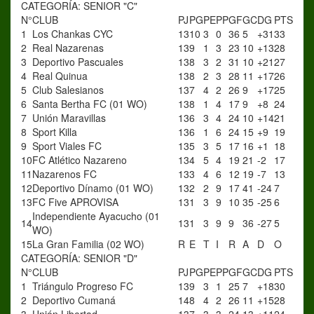
CATEGORÍA: SENIOR "C"
N°
CLUB
PJ
PG
PE
PP
GF
GC
DG
PTS
1
Los Chankas CYC
13
10
3
0
36
5
+31
33
2
Real Nazarenas
13
9
1
3
23
10
+13
28
3
Deportivo Pascuales
13
8
3
2
31
10
+21
27
4
Real Quinua
13
8
2
3
28
11
+17
26
5
Club Salesianos
13
7
4
2
26
9
+17
25
6
Santa Bertha FC (01 WO)
13
8
1
4
17
9
+8
24
7
Unión Maravillas
13
6
3
4
24
10
+14
21
8
Sport Killa
13
6
1
6
24
15
+9
19
9
Sport Viales FC
13
5
3
5
17
16
+1
18
10
FC Atlético Nazareno
13
4
5
4
19
21
-2
17
11
Nazarenos FC
13
3
4
6
12
19
-7
13
12
Deportivo Dínamo (01 WO)
13
2
2
9
17
41
-24
7
13
FC Five APROVISA
13
1
3
9
10
35
-25
6
Independiente Ayacucho (01
14
13
1
3
9
9
36
-27
5
WO)
15
La Gran Familia (02 WO)
R
E
T
I
R
A
D
O
CATEGORÍA: SENIOR "D"
N°
CLUB
PJ
PG
PE
PP
GF
GC
DG
PTS
1
Triángulo Progreso FC
13
9
3
1
25
7
+18
30
2
Deportivo Cumaná
14
8
4
2
26
11
+15
28