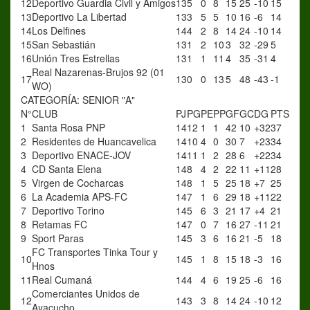
12
Deportivo Guardia Civil y Amigos
13
5
0
8
15
25
-10
15
13
Deportivo La Libertad
13
3
5
5
10
16
-6
14
14
Los Delfines
14
4
2
8
14
24
-10
14
15
San Sebastián
13
1
2
10
3
32
-29
5
16
Unión Tres Estrellas
13
1
1
11
4
35
-31
4
Real Nazarenas-Brujos 92 (01
17
13
0
0
13
5
48
-43
-1
WO)
CATEGORÍA: SENIOR "A"
N°
CLUB
PJ
PG
PE
PP
GF
GC
DG
PTS
1
Santa Rosa PNP
14
12
1
1
42
10
+32
37
2
Residentes de Huancavelica
14
10
4
0
30
7
+23
34
3
Deportivo ENACE-JOV
14
11
1
2
28
6
+22
34
4
CD Santa Elena
14
8
4
2
22
11
+11
28
5
Virgen de Cocharcas
14
8
1
5
25
18
+7
25
6
La Academia APS-FC
14
7
1
6
29
18
+11
22
7
Deportivo Torino
14
5
6
3
21
17
+4
21
8
Retamas FC
14
7
0
7
16
27
-11
21
9
Sport Paras
14
5
3
6
16
21
-5
18
FC Transportes Tinka Tour y
10
14
5
1
8
15
18
-3
16
Hnos
11
Real Cumaná
14
4
4
6
19
25
-6
16
Comerciantes Unidos de
12
14
3
3
8
14
24
-10
12
Ayacucho