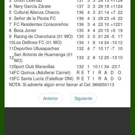
3
Unión Libertad
13
7
3
3
24
13
+11
24
4
Nery García Zárate
13
7
3
3
29
18
+11
24
5
Cultural Alianza Chacco
13
6
4
3
21
14
+7
22
6
Señor de la Picota FC
13
6
4
3
29
23
+6
22
7
FC Residentes Coracoreños
13
6
3
4
22
10
+12
21
8
Boca Junior
13
5
4
4
20
15
+5
19
9
Racing de Chanchará (01 WO)
13
5
3
5
21
26
-5
17
10
Los Delfines FC (01 WO)
13
4
1
8
14
24
-10
12
11
Deportivo Ullusapachas
13
2
4
7
10
17
-7
10
San Antonio de Huamanga (01
12
13
3
2
8
12
25
-13
10
WO)
13
Sport Club Maravillas
13
2
1
10
11
34
-23
7
14
FC Quinua (Adulterar Carnet)
R
E
T
I
R
A
D
O
15
FC Santa Lucía (Falsificar DNI)
R
E
T
I
R
A
D
O
NOTA: Si advierte algún error llamar al Cel. 966650113
Anterior
Siguiente