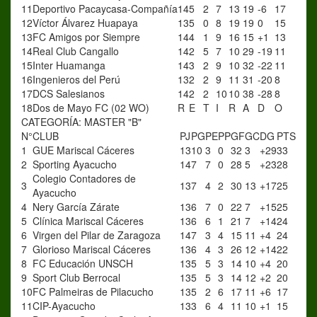
11
Deportivo Pacaycasa-Compañía
14
5
2
7
13
19
-6
17
12
Víctor Álvarez Huapaya
13
5
0
8
19
19
0
15
13
FC Amigos por Siempre
14
4
1
9
16
15
+1
13
14
Real Club Cangallo
14
2
5
7
10
29
-19
11
15
Inter Huamanga
14
3
2
9
10
32
-22
11
16
Ingenieros del Perú
13
2
2
9
11
31
-20
8
17
DCS Salesianos
14
2
2
10
10
38
-28
8
18
Dos de Mayo FC (02 WO)
R
E
T
I
R
A
D
O
CATEGORÍA: MASTER "B"
N°
CLUB
PJ
PG
PE
PP
GF
GC
DG
PTS
1
GUE Mariscal Cáceres
13
10
3
0
32
3
+29
33
2
Sporting Ayacucho
14
7
7
0
28
5
+23
28
Colegio Contadores de
3
13
7
4
2
30
13
+17
25
Ayacucho
4
Nery García Zárate
13
6
7
0
22
7
+15
25
5
Clínica Mariscal Cáceres
13
6
6
1
21
7
+14
24
6
Virgen del Pilar de Zaragoza
14
7
3
4
15
11
+4
24
7
Glorioso Mariscal Cáceres
13
6
4
3
26
12
+14
22
8
FC Educación UNSCH
13
5
5
3
14
10
+4
20
9
Sport Club Berrocal
13
5
5
3
14
12
+2
20
10
FC Palmeiras de Pilacucho
13
5
2
6
17
11
+6
17
11
CIP-Ayacucho
13
3
6
4
11
10
+1
15