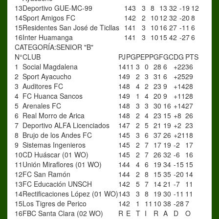
13
Deportivo GUE-MC-99
14
3
3
8
13
32
-19
12
14
Sport Amigos FC
14
2
2
10
12
32
-20
8
15
Residentes San José de Ticllas
14
1
3
10
16
27
-11
6
16
Inter Huamanga
14
1
3
10
15
42
-27
6
CATEGORÍA:SENIOR "B"
N°
CLUB
PJ
PG
PE
PP
GF
GC
DG
PTS
1
Social Magdalena
14
11
3
0
28
6
+22
36
2
Sport Ayacucho
14
9
2
3
31
6
+25
29
3
Auditores FC
14
8
4
2
23
9
+14
28
4
FC Huanca Sancos
14
9
1
4
20
9
+11
28
5
Arenales FC
14
8
3
3
30
16
+14
27
6
Real Morro de Arica
14
8
2
4
23
15
+8
26
7
Deportivo ALFA Licenciados
14
7
2
5
21
19
+2
23
8
Brujo de los Andes FC
14
5
3
6
37
26
+21
18
9
Sistemas Ingenieros
14
5
2
7
17
19
-2
17
10
CD Huáscar (01 WO)
14
5
2
7
26
32
-6
16
11
Unión Miraflores (01 WO)
14
4
4
6
19
34
-15
15
12
FC San Ramón
14
4
2
8
15
35
-20
14
13
FC Educación UNSCH
14
2
5
7
14
21
-7
11
14
Rectificaciones López (01 WO)
14
3
3
8
19
30
-11
11
15
Los Tigres de Perico
14
2
1
11
10
38
-28
7
16
FBC Santa Clara (02 WO)
R
E
T
I
R
A
D
O