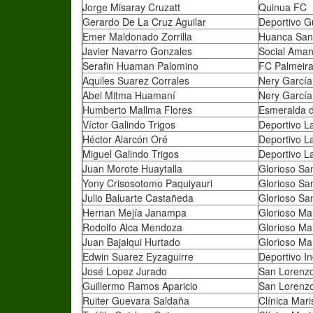
Jorge Misaray Cruzatt
Quinua FC
Gerardo De La Cruz Aguilar
Deportivo Gu
Emer Maldonado Zorrilla
Huanca San
Javier Navarro Gonzales
Social Ama
Serafin Huaman Palomino
FC Palmeira
Aquiles Suarez Corrales
Nery García
Abel Mitma Huamaní
Nery García
Humberto Mallma Flores
Esmeralda d
Víctor Galindo Trigos
Deportivo L
Héctor Alarcón Oré
Deportivo L
Miguel Galindo Trigos
Deportivo L
Juan Morote Huaytalla
Glorioso Sa
Yony Crisosotomo Paquiyauri
Glorioso Sa
Julio Baluarte Castañeda
Glorioso Sa
Hernan Mejía Janampa
Glorioso Ma
Rodolfo Alca Mendoza
Glorioso Ma
Juan Bajalqui Hurtado
Glorioso Ma
Edwin Suarez Eyzaguirre
Deportivo In
José Lopez Jurado
San Lorenz
Guillermo Ramos Aparicio
San Lorenz
Ruiter Guevara Saldaña
Clínica Mar