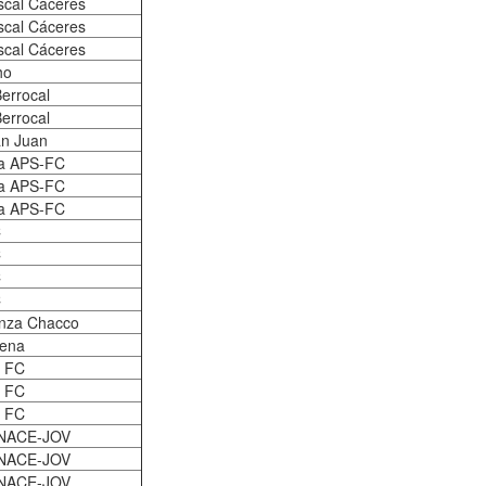
iscal Cáceres
iscal Cáceres
iscal Cáceres
ho
Berrocal
Berrocal
an Juan
a APS-FC
a APS-FC
a APS-FC
C
C
C
C
ianza Chacco
lena
 FC
 FC
 FC
ENACE-JOV
ENACE-JOV
ENACE-JOV