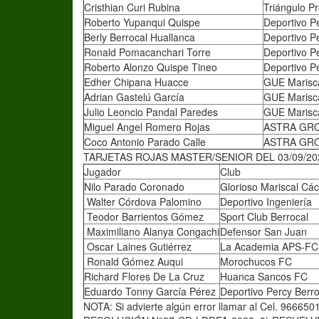
Cristhian Curi Rubina
Triángulo P
Roberto Yupanqui Quispe
Deportivo P
Berly Berrocal Huallanca
Deportivo P
Ronald Pomacanchari Torre
Deportivo P
Roberto Alonzo Quispe Tineo
Deportivo P
Edher Chipana Huacce
GUE Marisc
Adrian Gastelú García
GUE Marisc
Julio Leoncio Pandal Paredes
GUE Marisc
Miguel Angel Romero Rojas
ASTRA GR
Coco Antonio Parado Calle
ASTRA GR
TARJETAS ROJAS MASTER/SENIOR DEL 03/09/20
Jugador
Club
Nilo Parado Coronado
Glorioso Mariscal Cá
Walter Córdova Palomino
Deportivo Ingeniería
Teodor Barrientos Gómez
Sport Club Berrocal
Maximiliano Alanya Congachi
Defensor San Juan
Oscar Laines Gutiérrez
La Academia APS-F
Ronald Gómez Auqui
Morochucos FC
Richard Flores De La Cruz
Huanca Sancos FC
Eduardo Tonny García Pérez
Deportivo Percy Berro
NOTA: Si advierte algún error llamar al Cel. 966650