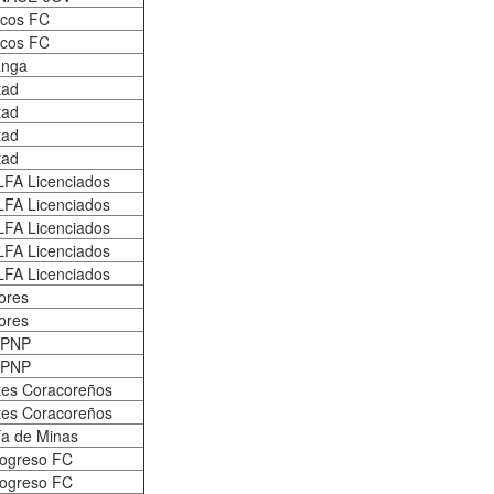
cos FC
cos FC
anga
tad
tad
tad
tad
LFA Licenciados
LFA Licenciados
LFA Licenciados
LFA Licenciados
LFA Licenciados
ores
ores
 PNP
 PNP
tes Coracoreños
tes Coracoreños
ía de Minas
rogreso FC
rogreso FC