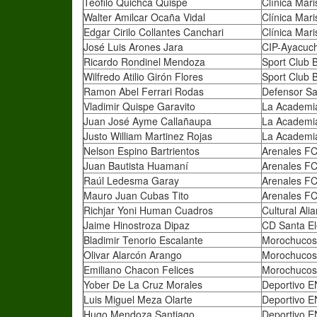
Teófilo Quichca Quispe
Clínica Mar
Walter Amilcar Ocaña Vidal
Clínica Mar
Edgar Cirilo Collantes Canchari
Clínica Mar
José Luis Arones Jara
CIP-Ayacuc
Ricardo Rondinel Mendoza
Sport Club 
Wilfredo Atilio Girón Flores
Sport Club 
Ramon Abel Ferrari Rodas
Defensor S
Vladimir Quispe Garavito
La Academi
Juan José Ayme Callañaupa
La Academi
Justo William Martinez Rojas
La Academi
Nelson Espino Bartrientos
Arenales F
Juan Bautista Huamaní
Arenales F
Raúl Ledesma Garay
Arenales F
Mauro Juan Cubas Tito
Arenales F
Richjar Yoni Human Cuadros
Cultural Al
Jaime Hinostroza Dipaz
CD Santa E
Bladimir Tenorio Escalante
Morochucos
Olivar Alarcón Arango
Morochucos
Emiliano Chacon Felices
Morochucos
Yober De La Cruz Morales
Deportivo 
Luis Miguel Meza Olarte
Deportivo 
Hugo Mendoza Santiago
Deportivo 