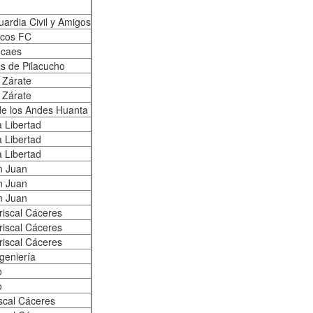
ardia Civil y Amigos
cos FC
ncaes
s de Pilacucho
 Zárate
 Zárate
e los Andes Huanta
a Libertad
a Libertad
a Libertad
n Juan
n Juan
n Juan
riscal Cáceres
riscal Cáceres
riscal Cáceres
geniería
o
o
iscal Cáceres