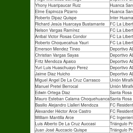
Yhony Huaripaucar Ruiz
Huanca San
Elme Espinoza Pizarro
Huanca San
Roberto Dipaz Quispe
Inter Huam
Richard Jesús Huarcaya Bustamante
FC La Liber
Nelson Vargas Ramírez
FC La Liber
Anibal Victor Rosas Condor
FC La Liber
Roberto Choquecahua Yauri
FC La Liber
Emerson Mendez Tineo
Deportivo A
Christian Vargas Sayas
Deportivo A
Fritz Mendoza Apaico
Deportivo A
Yuri Luis Huaschuayo Perez
Deportivo A
Jaime Diaz Huicho
Deportivo A
Miguel Angel De La Cruz Carrasco
Unión Mirafl
Manuel Pretel Berrocal
Unión Mirafl
Edwin Ortega Diaz
Santa Rosa
Mauro Esteban Calama Choquehuanca
Santa Rosa
Basilio Alejandro Llalleri Mendoza
FC Residen
Alexander Héctor Arce Castro
FC Residen
William Mantilla Arce
FC Ingenier
Luis Alberto De La Cruz Auccasi
Triángulo P
Juan José Auccacio Quispe
Triángulo P