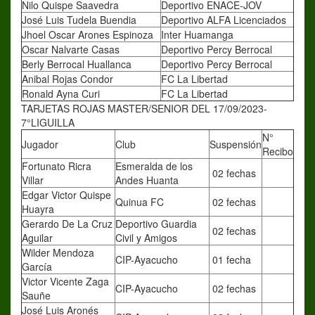
Nilo Quispe Saavedra
Deportivo ENACE-JOV
José Luis Tudela Buendia
Deportivo ALFA Licenciados
Jhoel Oscar Arones Espinoza
Inter Huamanga
Oscar Nalvarte Casas
Deportivo Percy Berrocal
Berly Berrocal Huallanca
Deportivo Percy Berrocal
Anibal Rojas Condor
FC La Libertad
Ronald Ayna Curi
FC La Libertad
TARJETAS ROJAS MASTER/SENIOR DEL 17/09/2023-
7°LIGUILLA
N°
Jugador
Club
Suspensión
Recibo
Fortunato Ricra
Esmeralda de los
02 fechas
Villar
Andes Huanta
Edgar Victor Quispe
Quinua FC
02 fechas
Huayra
Gerardo De La Cruz
Deportivo Guardia
02 fechas
Aguilar
Civil y Amigos
Wilder Mendoza
CIP-Ayacucho
01 fecha
García
Victor Vicente Zaga
CIP-Ayacucho
02 fechas
Sauñe
José Luis Aronés