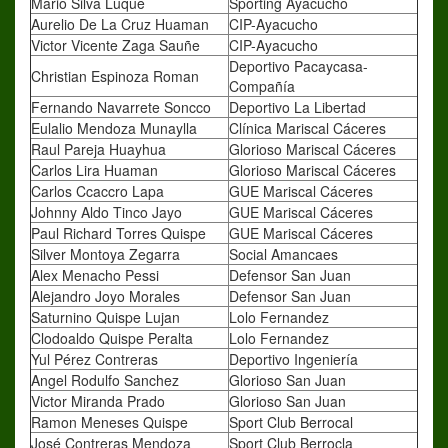
Mario Silva Luque
Sporting Ayacucho
Aurelio De La Cruz Huaman
CIP-Ayacucho
Victor Vicente Zaga Sauñe
CIP-Ayacucho
Deportivo Pacaycasa-
Christian Espinoza Roman
Compañía
Fernando Navarrete Soncco
Deportivo La Libertad
Eulalio Mendoza Munaylla
Clínica Mariscal Cáceres
Raul Pareja Huayhua
Glorioso Mariscal Cáceres
Carlos Lira Huaman
Glorioso Mariscal Cáceres
Carlos Ccaccro Lapa
GUE Mariscal Cáceres
Johnny Aldo Tinco Jayo
GUE Mariscal Cáceres
Paul Richard Torres Quispe
GUE Mariscal Cáceres
Silver Montoya Zegarra
Social Amancaes
Alex Menacho Pessi
Defensor San Juan
Alejandro Joyo Morales
Defensor San Juan
Saturnino Quispe Lujan
Lolo Fernandez
Clodoaldo Quispe Peralta
Lolo Fernandez
Yul Pérez Contreras
Deportivo Ingeniería
Angel Rodulfo Sanchez
Glorioso San Juan
Victor Miranda Prado
Glorioso San Juan
Ramon Meneses Quispe
Sport Club Berrocal
José Contreras Mendoza
Sport Club Berrocla