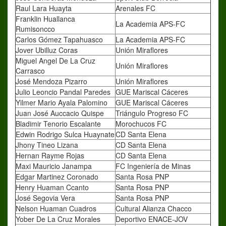
Raul Lara Huayta
Arenales FC
Franklin Huallanca
La Academia APS-FC
Rumisoncco
Carlos Gómez Tapahuasco
La Academia APS-FC
Jover Ubilluz Coras
Unión Miraflores
Miguel Angel De La Cruz
Unión Miraflores
Carrasco
José Mendoza Pizarro
Unión Miraflores
Julio Leoncio Pandal Paredes
GUE Mariscal Cáceres
Yilmer Mario Ayala Palomino
GUE Mariscal Cáceres
Juan José Auccacio Quispe
Triángulo Progreso FC
Bladimir Tenorio Escalante
Morochucos FC
Edwin Rodrigo Sulca Huaynate
CD Santa Elena
Jhony Tineo Lizana
CD Santa Elena
Hernan Rayme Rojas
CD Santa Elena
Maxi Mauricio Janampa
FC Ingeniería de Minas
Edgar Martinez Coronado
Santa Rosa PNP
Henry Huaman Ccanto
Santa Rosa PNP
José Segovia Vera
Santa Rosa PNP
Nelson Huaman Cuadros
Cultural Alianza Chacco
Yober De La Cruz Morales
Deportivo ENACE-JOV