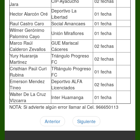
CIP-Ayacucho
02 fechas
Jara
Deportivo La
Hector Alarcón Oré
01 fecha
Libertad
Raul Castro Caro
Social Amancaes
01 fecha
Wilmer Gerónimo
Unión Miraflores
01 fecha
Palomino Cayo
Marco Raúl
GUE Mariscal
02 fechas
Calderon Zevallos
Cáceres
Yury Huaranja
Triángulo Progreso
02 fechas
Martinez
FC
Cristhian Paúl Curi
TRiángulo Progreso
01 fecha
Rubina
FC
Emerson Mendez
Deportivo ALFA
02 fechas
Tineo
Licenciados
Walter De La Cruz
Inter Huamanga
01 fecha
VIzcarra
NOTA: Si advierte algún error llamar al Cel. 966650113
Anterior
Siguiente