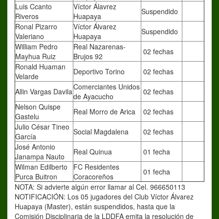
Luis Ccanto
Víctor Álavrez
Suspendido
Riveros
Huapaya
Ronal Pizarro
Víctor Álvarez
Suspendido
Valeriano
Huapaya
William Pedro
Real Nazarenas-
02 fechas
Mayhua Ruiz
Brujos 92
Ronald Huaman
Deportivo Torino
02 fechas
Velarde
Comerciantes Unidos
Allin Vargas Davila
02 fechas
de Ayacucho
Nelson Quispe
Real Morro de Arica
02 fechas
Gastelu
Julio César Tineo
Social Magdalena
02 fechas
García
José Antonio
Real Quinua
01 fecha
Janampa Nauto
Wilman Edilberto
FC Residentes
01 fecha
Purca Buitron
Coracoreños
NOTA: Si advierte algún error llamar al Cel. 966650113
NOTIFICACIÓN: Los 05 jugadores del Club Víctor Álvarez
Huapaya (Master), están suspendidos, hasta que la
Comisión Disciplinaria de la LDDFA emita la resolución de