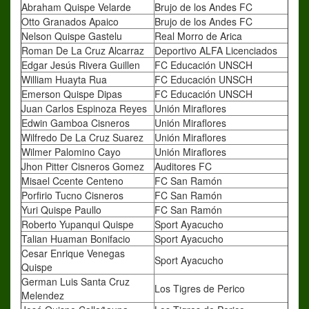
Abraham Quispe Velarde
Brujo de los Andes FC
Otto Granados Apaico
Brujo de los Andes FC
Nelson Quispe Gastelu
Real Morro de Arica
Roman De La Cruz Alcarraz
Deportivo ALFA Licenciados
Edgar Jesús Rivera Guillen
FC Educación UNSCH
William Huayta Rua
FC Educación UNSCH
Emerson Quispe Dipas
FC Educación UNSCH
Juan Carlos Espinoza Reyes
Unión Miraflores
Edwin Gamboa Cisneros
Unión Miraflores
Wilfredo De La Cruz Suarez
Unión Miraflores
Wilmer Palomino Cayo
Unión Miraflores
Jhon Pitter Cisneros Gomez
Auditores FC
Misael Ccente Centeno
FC San Ramón
Porfirio Tucno Cisneros
FC San Ramón
Yuri Quispe Paullo
FC San Ramón
Roberto Yupanqui Quispe
Sport Ayacucho
Talian Huaman Bonifacio
Sport Ayacucho
Cesar Enrique Venegas
Sport Ayacucho
Quispe
German Luis Santa Cruz
Los Tigres de Perico
Melendez