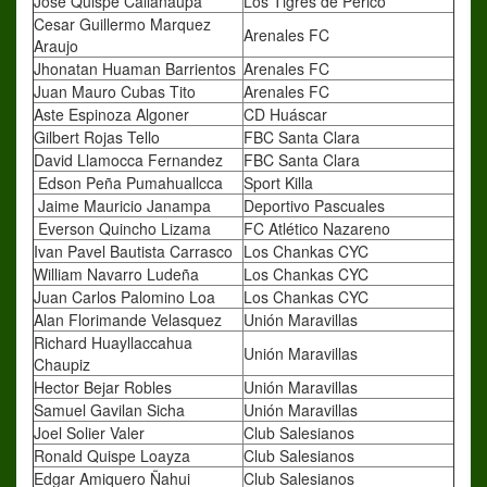
José Quispe Callañaupa
Los Tigres de Perico
Cesar Guillermo Marquez
Arenales FC
Araujo
Jhonatan Huaman Barrientos
Arenales FC
Juan Mauro Cubas Tito
Arenales FC
Aste Espinoza Algoner
CD Huáscar
Gilbert Rojas Tello
FBC Santa Clara
David Llamocca Fernandez
FBC Santa Clara
Edson Peña Pumahuallcca
Sport Killa
Jaime Mauricio Janampa
Deportivo Pascuales
Everson Quincho Lizama
FC Atlético Nazareno
Ivan Pavel Bautista Carrasco
Los Chankas CYC
William Navarro Ludeña
Los Chankas CYC
Juan Carlos Palomino Loa
Los Chankas CYC
Alan Florimande Velasquez
Unión Maravillas
Richard Huayllaccahua
Unión Maravillas
Chaupiz
Hector Bejar Robles
Unión Maravillas
Samuel Gavilan Sicha
Unión Maravillas
Joel Solier Valer
Club Salesianos
Ronald Quispe Loayza
Club Salesianos
Edgar Amiquero Ñahui
Club Salesianos