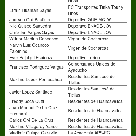
Hnos
FC Transportes Tinka Tour y
Efrain Huaman Sayas
Hnos
Jherson Oré Bautista
Deportivo GUE-MC-99
Nilo Quispe Saavedra
Deportivo ENACE-JOV
Christian Vargas Sayas
Deportivo ENACE-JOV
Willnor Medina Dospesos
Virgen de Cocharcas
Narvin Luis Ccancco
Virgen de Cocharcas
Palomino
Ever Bajalqui Espinoza
Deportivo Torino
Comerciantes Unidos de
Francisco Rodriguez Vargas
Ayacucho
Residentes San José de
Maximo Lopez Pomacahua
Ticllas
Residentes San José de
Javier Lopez Santiago
Ticllas
Freddy Soca Cutti
Residentes de Huancavelica
Juan Manuel De La Cruz
Residentes de Huancavelica
Huamani
Carlos Oré De La Cruz
Residentes de Huancavelica
Maximo Villagaray Yance
Residentes de Huancavelica
Vladimir Quispe Garavito
La Academia APS-FC