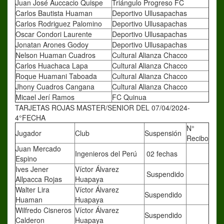
Juan José Auccacio Quispe
Triángulo Progreso FC
Carlos Bautista Huaman
Deportivo Ullusapachas
Carlos Rodriguez Palomino
Deportivo Ullusapachas
Oscar Condori Laurente
Deportivo Ullusapachas
Jonatan Arones Godoy
Deportivo Ullusapachas
Nelson Huaman Cuadros
Cultural Alianza Chacco
Carlos Huachaca Lapa
Cultural Alianza Chacco
Roque Huamani Taboada
Cultural Alianza Chacco
Jhony Cuadros Cangana
Cultural Alianza Chacco
Micael Jerí Ramos
FC Quinua
TARJETAS ROJAS MASTER/SENIOR DEL 07/04/2024-
4°FECHA
N°
Jugador
Club
Suspensión
Recibo
Juan Mercado
Ingenieros del Perú
02 fechas
Espino
Ives Jener
Víctor Álvarez
Suspendido
Allpacca Rojas
Huapaya
Walter Lira
Víctor Álvarez
Suspendido
Huaman
Huapaya
Wilfredo Cisneros
Víctor Álvarez
Suspendido
Calderon
Huapaya