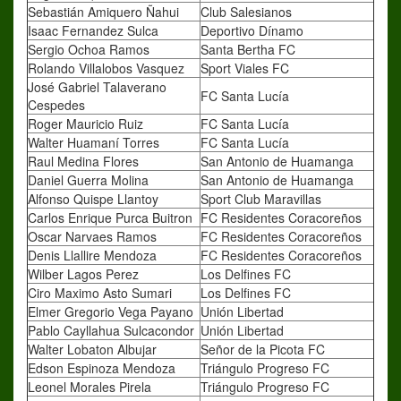
Sebastián Amiquero Ñahui
Club Salesianos
Isaac Fernandez Sulca
Deportivo Dínamo
Sergio Ochoa Ramos
Santa Bertha FC
Rolando Villalobos Vasquez
Sport Viales FC
José Gabriel Talaverano
FC Santa Lucía
Cespedes
Roger Mauricio Ruiz
FC Santa Lucía
Walter Huamaní Torres
FC Santa Lucía
Raul Medina Flores
San Antonio de Huamanga
Daniel Guerra Molina
San Antonio de Huamanga
Alfonso Quispe Llantoy
Sport Club Maravillas
Carlos Enrique Purca Buitron
FC Residentes Coracoreños
Oscar Narvaes Ramos
FC Residentes Coracoreños
Denis Llallire Mendoza
FC Residentes Coracoreños
Wilber Lagos Perez
Los Delfines FC
Ciro Maximo Asto Sumari
Los Delfines FC
Elmer Gregorio Vega Payano
Unión Libertad
Pablo Cayllahua Sulcacondor
Unión Libertad
Walter Lobaton Albujar
Señor de la Picota FC
Edson Espinoza Mendoza
Triángulo Progreso FC
Leonel Morales Pirela
Triángulo Progreso FC