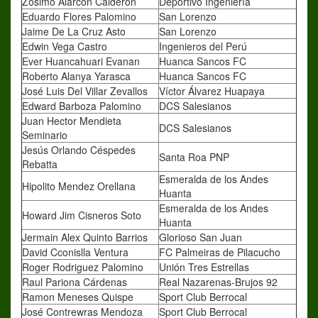
Zósimo Alarcon Calderon
Deportivo Ingeniería
Eduardo Flores Palomino
San Lorenzo
Jaime De La Cruz Asto
San Lorenzo
Edwin Vega Castro
Ingenieros del Perú
Ever Huancahuari Evanan
Huanca Sancos FC
Roberto Alanya Yarasca
Huanca Sancos FC
José Luis Del Villar Zevallos
Víctor Álvarez Huapaya
Edward Barboza Palomino
DCS Salesianos
Juan Hector Mendieta
DCS Salesianos
Seminario
Jesús Orlando Céspedes
Santa Roa PNP
Rebatta
Esmeralda de los Andes
Hipolito Mendez Orellana
Huanta
Esmeralda de los Andes
Howard Jim Cisneros Soto
Huanta
Jermain Alex Quinto Barrios
Glorioso San Juan
David Cconislla Ventura
FC Palmeiras de Pilacucho
Roger Rodriguez Palomino
Unión Tres Estrellas
Raul Pariona Cárdenas
Real Nazarenas-Brujos 92
Ramon Meneses Quispe
Sport Club Berrocal
José Contrewras Mendoza
Sport Club Berrocal