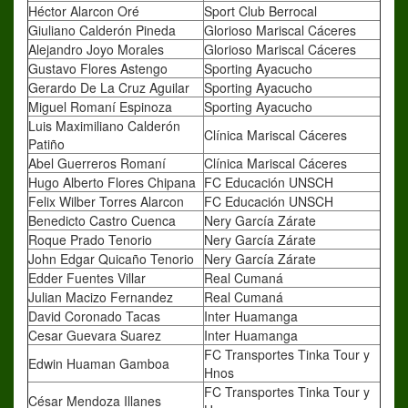
Héctor Alarcon Oré
Sport Club Berrocal
Giuliano Calderón Pineda
Glorioso Mariscal Cáceres
Alejandro Joyo Morales
Glorioso Mariscal Cáceres
Gustavo Flores Astengo
Sporting Ayacucho
Gerardo De La Cruz Aguilar
Sporting Ayacucho
Miguel Romaní Espinoza
Sporting Ayacucho
Luis Maximiliano Calderón
Clínica Mariscal Cáceres
Patiño
Abel Guerreros Romaní
Clínica Mariscal Cáceres
Hugo Alberto Flores Chipana
FC Educación UNSCH
Felix Wilber Torres Alarcon
FC Educación UNSCH
Benedicto Castro Cuenca
Nery García Zárate
Roque Prado Tenorio
Nery García Zárate
John Edgar Quicaño Tenorio
Nery García Zárate
Edder Fuentes Villar
Real Cumaná
Julian Macizo Fernandez
Real Cumaná
David Coronado Tacas
Inter Huamanga
Cesar Guevara Suarez
Inter Huamanga
FC Transportes Tinka Tour y
Edwin Huaman Gamboa
Hnos
FC Transportes Tinka Tour y
César Mendoza Illanes