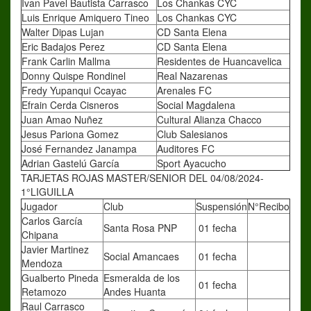
Ivan Pavel Bautista Carrasco
Los Chankas CYC
Luis Enrique Amiquero Tineo
Los Chankas CYC
Walter Dipas Lujan
CD Santa Elena
Eric Badajos Perez
CD Santa Elena
Frank Carlin Mallma
Residentes de Huancavelica
Donny Quispe Rondinel
Real Nazarenas
Fredy Yupanqui Ccayac
Arenales FC
Efrain Cerda Cisneros
Social Magdalena
Juan Amao Nuñez
Cultural Alianza Chacco
Jesus Pariona Gomez
Club Salesianos
José Fernandez Janampa
Auditores FC
Adrian Gastelú García
Sport Ayacucho
TARJETAS ROJAS MASTER/SENIOR DEL 04/08/2024-
1°LIGUILLA
Jugador
Club
Suspensión
N°Recibo
Carlos García
Santa Rosa PNP
01 fecha
Chipana
Javier Martinez
Social Amancaes
01 fecha
Mendoza
Gualberto Pineda
Esmeralda de los
01 fecha
Retamozo
Andes Huanta
Raul Carrasco