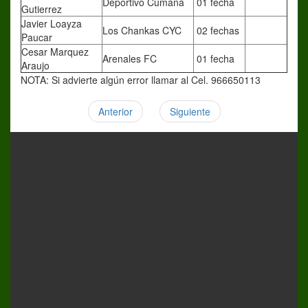
Deportivo Cumaná
01 fecha
Gutierrez
Javier Loayza
Los Chankas CYC
02 fechas
Paucar
Cesar Marquez
Arenales FC
01 fecha
Araujo
NOTA: Si advierte algún error llamar al Cel. 966650113
Anterior
Siguiente