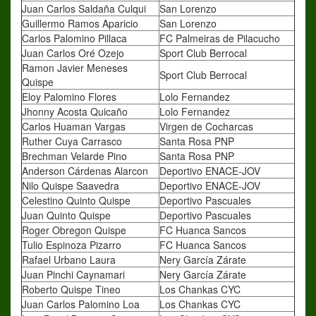
Juan Carlos Saldaña Culqui
San Lorenzo
Guillermo Ramos Aparicio
San Lorenzo
Carlos Palomino Pillaca
FC Palmeiras de Pilacucho
Juan Carlos Oré Ozejo
Sport Club Berrocal
Ramon Javier Meneses
Sport Club Berrocal
Quispe
Eloy Palomino Flores
Lolo Fernandez
Jhonny Acosta Quicaño
Lolo Fernandez
Carlos Huaman Vargas
Virgen de Cocharcas
Ruther Cuya Carrasco
Santa Rosa PNP
Brechman Velarde Pino
Santa Rosa PNP
Anderson Cárdenas Alarcon
Deportivo ENACE-JOV
Nilo Quispe Saavedra
Deportivo ENACE-JOV
Celestino Quinto Quispe
Deportivo Pascuales
Juan Quinto Quispe
Deportivo Pascuales
Roger Obregon Quispe
FC Huanca Sancos
Tulio Espinoza Pizarro
FC Huanca Sancos
Rafael Urbano Laura
Nery García Zárate
Juan Pinchi Caynamari
Nery García Zárate
Roberto Quispe Tineo
Los Chankas CYC
Juan Carlos Palomino Loa
Los Chankas CYC