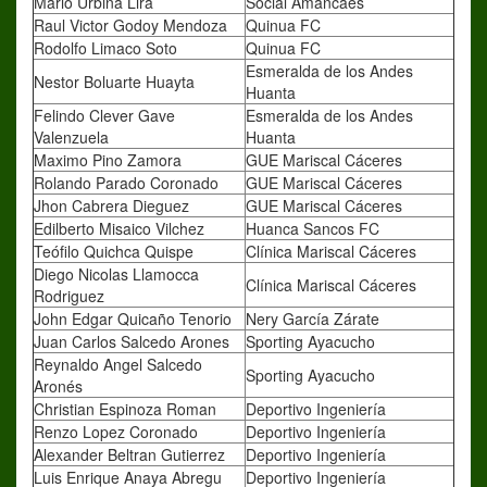
Mario Urbina Lira
Social Amancaes
Raul Victor Godoy Mendoza
Quinua FC
Rodolfo Limaco Soto
Quinua FC
Esmeralda de los Andes
Nestor Boluarte Huayta
Huanta
Felindo Clever Gave
Esmeralda de los Andes
Valenzuela
Huanta
Maximo Pino Zamora
GUE Mariscal Cáceres
Rolando Parado Coronado
GUE Mariscal Cáceres
Jhon Cabrera Dieguez
GUE Mariscal Cáceres
Edilberto Misaico Vilchez
Huanca Sancos FC
Teófilo Quichca Quispe
Clínica Mariscal Cáceres
Diego Nicolas Llamocca
Clínica Mariscal Cáceres
Rodriguez
John Edgar Quicaño Tenorio
Nery García Zárate
Juan Carlos Salcedo Arones
Sporting Ayacucho
Reynaldo Angel Salcedo
Sporting Ayacucho
Aronés
Christian Espinoza Roman
Deportivo Ingeniería
Renzo Lopez Coronado
Deportivo Ingeniería
Alexander Beltran Gutierrez
Deportivo Ingeniería
Luis Enrique Anaya Abregu
Deportivo Ingeniería