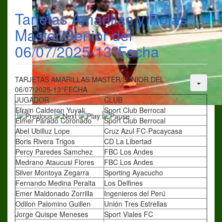
Tarjetas Amarillas y Rojas
Master/Senior del
06/07/2025-13°Fecha
TARJETAS AMARILLAS MASTER/SENIOR DEL
06/07/2025-13°FECHA
JUGADOR
CLUB
Efrain Calderon Yuyali
Sport Club Berrocal
Elmer Parado Coronado
Sport Club Berrocal
Abel Ubilluz Lope
Cruz Azul FC-Pacaycasa
Boris Rivera Trigos
CD La Libertad
Percy Paredes Samchez
FBC Los Andes
Medrano Ataucusi Flores
FBC Los Andes
Silver Montoya Zegarra
Sporting Ayacucho
Fernando Medina Peralta
Los Delfines
Emer Maldonado Zorrilla
Ingenieros del Perú
Odilon Palomino Guillen
Unión Tres Estrellas
Jorge Quispe Meneses
Sport Viales FC