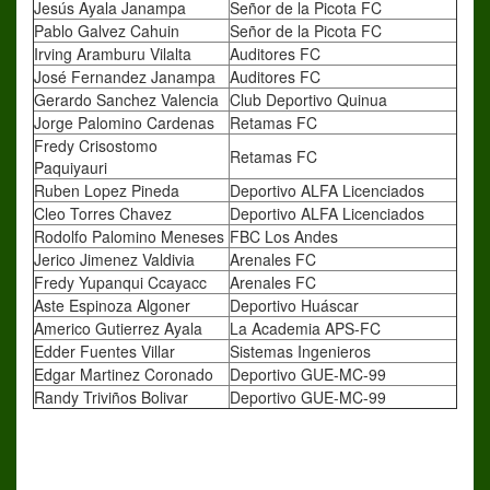
Jesús Ayala Janampa
Señor de la Picota FC
Pablo Galvez Cahuin
Señor de la Picota FC
Irving Aramburu Vilalta
Auditores FC
José Fernandez Janampa
Auditores FC
Gerardo Sanchez Valencia
Club Deportivo Quinua
Jorge Palomino Cardenas
Retamas FC
Fredy Crisostomo
Retamas FC
Paquiyauri
Ruben Lopez Pineda
Deportivo ALFA Licenciados
Cleo Torres Chavez
Deportivo ALFA Licenciados
Rodolfo Palomino Meneses
FBC Los Andes
Jerico Jimenez Valdivia
Arenales FC
Fredy Yupanqui Ccayacc
Arenales FC
Aste Espinoza Algoner
Deportivo Huáscar
Americo Gutierrez Ayala
La Academia APS-FC
Edder Fuentes Villar
Sistemas Ingenieros
Edgar Martinez Coronado
Deportivo GUE-MC-99
Randy Triviños Bolivar
Deportivo GUE-MC-99