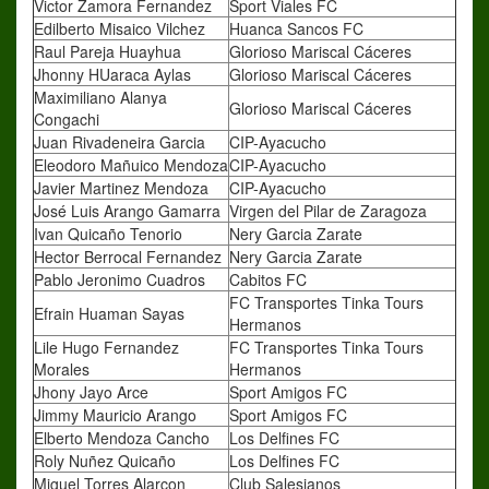
Victor Zamora Fernandez
Sport Viales FC
Edilberto Misaico Vilchez
Huanca Sancos FC
Raul Pareja Huayhua
Glorioso Mariscal Cáceres
Jhonny HUaraca Aylas
Glorioso Mariscal Cáceres
Maximiliano Alanya
Glorioso Mariscal Cáceres
Congachi
Juan Rivadeneira Garcia
CIP-Ayacucho
Eleodoro Mañuico Mendoza
CIP-Ayacucho
Javier Martinez Mendoza
CIP-Ayacucho
José Luis Arango Gamarra
Virgen del Pilar de Zaragoza
Ivan Quicaño Tenorio
Nery Garcia Zarate
Hector Berrocal Fernandez
Nery Garcia Zarate
Pablo Jeronimo Cuadros
Cabitos FC
FC Transportes Tinka Tours
Efrain Huaman Sayas
Hermanos
Lile Hugo Fernandez
FC Transportes Tinka Tours
Morales
Hermanos
Jhony Jayo Arce
Sport Amigos FC
Jimmy Mauricio Arango
Sport Amigos FC
Elberto Mendoza Cancho
Los Delfines FC
Roly Nuñez Quicaño
Los Delfines FC
Miguel Torres Alarcon
Club Salesianos