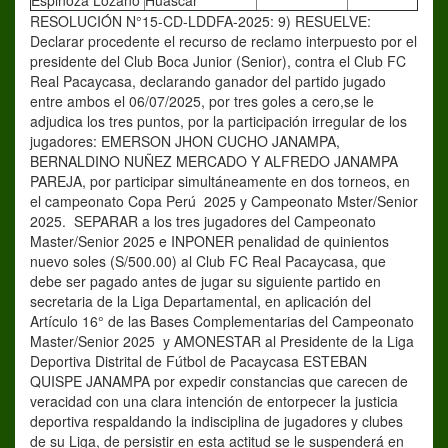
Espinoza Lozano
Huáscar
RESOLUCIÓN N°15-CD-LDDFA-2025: 9) RESUELVE:
Declarar procedente el recurso de reclamo interpuesto por el
presidente del Club Boca Junior (Senior), contra el Club FC
Real Pacaycasa, declarando ganador del partido jugado
entre ambos el 06/07/2025, por tres goles a cero,se le
adjudica los tres puntos, por la participación irregular de los
jugadores: EMERSON JHON CUCHO JANAMPA,
BERNALDINO NUÑEZ MERCADO Y ALFREDO JANAMPA
PAREJA, por participar simultáneamente en dos torneos, en
el campeonato Copa Perú 2025 y Campeonato Mster/Senior
2025. SEPARAR a los tres jugadores del Campeonato
Master/Senior 2025 e INPONER penalidad de quinientos
nuevo soles (S/500.00) al Club FC Real Pacaycasa, que
debe ser pagado antes de jugar su siguiente partido en
secretaria de la Liga Departamental, en aplicación del
Artículo 16° de las Bases Complementarias del Campeonato
Master/Senior 2025 y AMONESTAR al Presidente de la Liga
Deportiva Distrital de Fútbol de Pacaycasa ESTEBAN
QUISPE JANAMPA por expedir constancias que carecen de
veracidad con una clara intención de entorpecer la justicia
deportiva respaldando la indisciplina de jugadores y clubes
de su Liga, de persistir en esta actitud se le suspenderá en