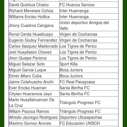
David Quichua Chaico
FC Huanca Sancos
Richard Meneses Ochoa
Inter Huamanga
Williams Enciso Huillca
Inter Huamanga
Unión deportivo Amigos del
Jhony Cuadros Cangana
Valle
Ronal Cerda Huashuayo
Virgen de Cocharcas
Eugenio Godoy Fernandez
Virgen de Cocharcas
Carlos Vasquez Maldonado
Los Tigres de Perico
Joel Huayllasco Chavez
Los Tigres de Perico
Jhon Qusipe Pariona
Los Tigres de Perico
Miguel Salazar Soto
Sport Killa
Miguel Garcia Luque
Boca Juniors
Elmer Alfaro Cuba
Boca Juniors
Jaime Colahuacho Anchi
FC Real Pacaycasa
Ever Enciso Huaman
Santa Bertha FC
Cirpian Huarancca Jayo
Santa Bertha FC
Mario Huayllahuaman De
Triángulo Progreso FC
La Cruz
Wiliam Paucca Ramos
Triángulo Progreso FC
Alfredo Jauregui Rodriguez
Deportivo Ullusapachas
Maximo Gomez Arones
FC Educación UNSCH