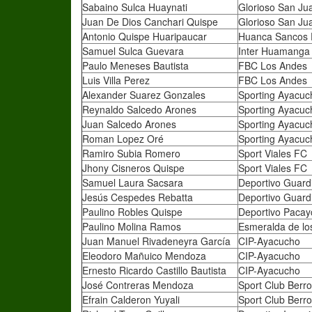
Sabaino Sulca Huaynati
Glorioso San Ju
Juan De Dios Canchari Quispe
Glorioso San Ju
Antonio Quispe Huaripaucar
Huanca Sancos
Samuel Sulca Guevara
Inter Huamanga
Paulo Meneses Bautista
FBC Los Andes
Luis Villa Perez
FBC Los Andes
Alexander Suarez Gonzales
Sporting Ayacuc
Reynaldo Salcedo Arones
Sporting Ayacuc
Juan Salcedo Arones
Sporting Ayacuc
Roman Lopez Oré
Sporting Ayacuc
Ramiro Subia Romero
Sport Viales FC
Jhony Cisneros Quispe
Sport Viales FC
Samuel Laura Sacsara
Deportivo Guardi
Jesús Cespedes Rebatta
Deportivo Guardi
Paulino Robles Quispe
Deportivo Paca
Paulino Molina Ramos
Esmeralda de lo
Juan Manuel Rivadeneyra García
CIP-Ayacucho
Eleodoro Mañuico Mendoza
CIP-Ayacucho
Ernesto Ricardo Castillo Bautista
CIP-Ayacucho
José Contreras Mendoza
Sport Club Berro
Efrain Calderon Yuyali
Sport Club Berro