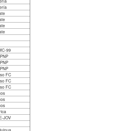
ería
ería
ate
ate
ate
ate
MC-99
 PNP
 PNP
 PNP
eso FC
eso FC
eso FC
cos
cos
cos
rica
E-JOV
Quinua