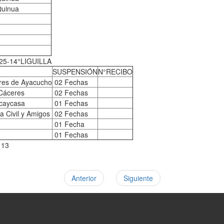
Quinua
25-14°LIGUILLA
SUSPENSIÓN
N°RECIBO
res de Ayacucho
02 Fechas
 Cáceres
02 Fechas
caycasa
01 Fechas
a Civil y Amigos
02 Fechas
01 Fecha
01 Fechas
113
Anterior
Siguiente