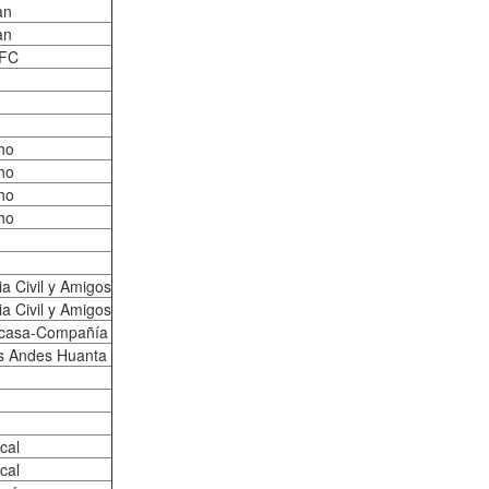
an
an
 FC
ho
ho
ho
ho
a Civil y Amigos
a Civil y Amigos
ycasa-Compañía
s Andes Huanta
cal
cal