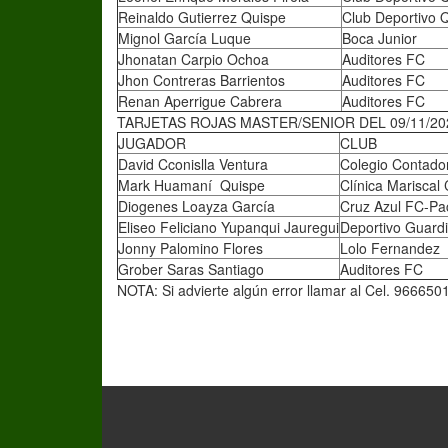
Reinaldo Gutierrez Quispe
Club Deportivo 
Mignol García Luque
Boca Junior
Jhonatan Carpio Ochoa
Auditores FC
Jhon Contreras Barrientos
Auditores FC
Renan Aperrigue Cabrera
Auditores FC
TARJETAS ROJAS MASTER/SENIOR DEL 09/11/20
JUGADOR
CLUB
David Cconislla Ventura
Colegio Contado
Mark Huamaní Quispe
Clínica Mariscal
Diogenes Loayza García
Cruz Azul FC-Pa
Eliseo Feliciano Yupanqui Jauregui
Deportivo Guardi
Jonny Palomino Flores
Lolo Fernandez
Grober Saras Santiago
Auditores FC
NOTA: Si advierte algún error llamar al Cel. 966650