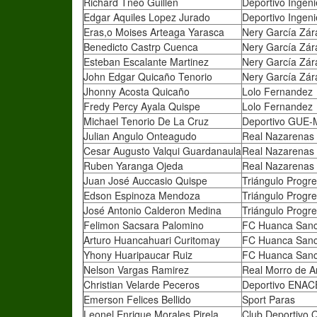
Richard Tneo Guillen
Deportivo Ingeni
Edgar Aquiles Lopez Jurado
Deportivo Ingeni
Eras,o Moises Arteaga Yarasca
Nery García Zár
Benedicto Castrp Cuenca
Nery García Zár
Esteban Escalante Martinez
Nery García Zár
John Edgar Quicaño Tenorio
Nery García Zár
Jhonny Acosta Quicaño
Lolo Fernandez
Fredy Percy Ayala Quispe
Lolo Fernandez
Michael Tenorio De La Cruz
Deportivo GUE-
Julian Angulo Onteagudo
Real Nazarenas
Cesar Augusto Valqui Guardanaula
Real Nazarenas
Ruben Yaranga Ojeda
Real Nazarenas
Juan José Auccasio Quispe
Triángulo Progr
Edson Espinoza Mendoza
Triángulo Progr
José Antonio Calderon Medina
Triángulo Progr
Felimon Sacsara Palomino
FC Huanca San
Arturo Huancahuari Curitomay
FC Huanca San
Yhony Huaripaucar Ruiz
FC Huanca San
Nelson Vargas Ramirez
Real Morro de A
Christian Velarde Peceros
Deportivo ENAC
Emerson Felices Bellido
Sport Paras
Leonel Enrique Morales Pirela
Club Deportivo 