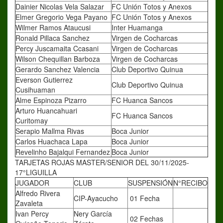
Dainier Nicolas Vela Salazar
FC Unión Totos y Anexos
Elmer Gregorio Vega Payano
FC Unión Totos y Anexos
Wilmer Ramos Ataucusi
Inter Huamanga
Ronald Pillaca Sanchez
Virgen de Cocharcas
Percy Juscamaita Ccasani
Virgen de Cocharcas
Wilson Chequillan Barboza
Virgen de Cocharcas
Gerardo Sanchez Valencia
Club Deportivo Quinua
Everson Gutierrez
Club Deportivo Quinua
Cusihuaman
Alme Espinoza Pizarro
FC Huanca Sancos
Arturo Huancahuari
FC Huanca Sancos
Curitomay
Serapio Mallma Rivas
Boca Junior
Carlos Huachaca Lapa
Boca Junior
Revelinho Bajalqui Fernandez
Boca Junior
TARJETAS ROJAS MASTER/SENIOR DEL 30/11/2025-
17°LIGUILLA
JUGADOR
CLUB
SUSPENSIÓN
N°RECIBO
Alfredo Rivera
CIP-Ayacucho
01 Fecha
Zavaleta
Ivan Percy
Nery García
02 Fechas