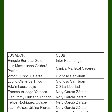
JUGADOR
CLUB
Ernesto Berrocal Soto
Inter Huamanga
Luis Maximiliano Calderón
Clínica Mariscal Cáceres
Patiño
Victor Quispe Galarza
Glorioso San Juan
Lucho Cisneros Tinco
Glorioso San Juan
Edwin Laura Luyo
CD La Libertad
Erasmo Arteaga Yarasca
Nery García Zárate
Ivan Percy Quicaño Tenorio
Nery García Zárate
Felipe Rodriguez Quispe
Nery García Zárate
Juan Moisés Urbina Flores
Nery García Zárate