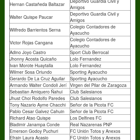
Deportivo Guardia Civil y
Hernan Castañeda Baltazar
Amigos
Deportivo Guardia Civil y
Walter Quispe Paucar
Amigos
Colegio Contadores de
Wilfredo Barrientos Serna
Ayacucho
Colegio Contadores de
Victor Rojas Cangana
Ayacucho
Adino Joyo Castro
Sport Club Berrocal
Jhonny Acosta Quicaño
Lolo Fernandez
Ivan Morote Huaytalla
Lolo Fernandez
Wilmer Sosa Oriundo
Sporting Ayacucho
Gerardo De La Cruz Aguilar
Sporting Ayacucho
Armando Walter Condoli Jerí
Virgen del Pilar de Zaragoza
Sebastian Amiquero Ñahui
Club Salesianos
Jhust Choi Rodolfo Paredes
Club Salesianos
Tony Nazario Ayme Chacchi
Señor de la Picota FC
Pablo Cesar Galvez Cahuin
Señor de la Picota FC
Richard Atao Quispe
Los Delfines FC
Bladimir Janampa Conde
Real Nazarenas PNP
Emerson Godoy Puchuri
FC Unión Totos y Anexos
Efrain Laura Acasio
FC Unión Totos y Anexos