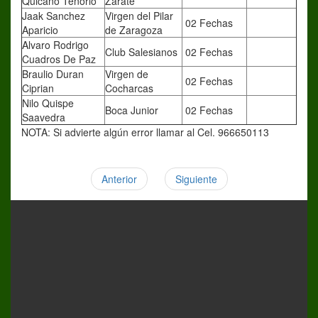
Quicaño Tenorio
Zárate
Jaak Sanchez
Virgen del Pilar
02 Fechas
Aparicio
de Zaragoza
Alvaro Rodrigo
Club Salesianos
02 Fechas
Cuadros De Paz
Braulio Duran
Virgen de
02 Fechas
Ciprian
Cocharcas
Nilo Quispe
Boca Junior
02 Fechas
Saavedra
NOTA: Si advierte algún error llamar al Cel. 966650113
Anterior
Siguiente