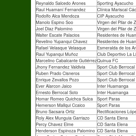
Reynaldo Salcedo Arones
Sporting Ayacucho
Raul Huamaní Fernandez
Clínica Mariscal Cá
Rodolfo Alca Mendoza
CIP Ayacucho
Manolo Espino Soo
Virgen del Pilar de
Joel Diaz Palomino
Virgen del Pilar de
Walter Escate Palacios
Residentes de Huan
Revelino Yupanqui Chavez
Residentes de Huan
Rafael Velasque Velasque
Esmeralda de los A
Raul Yupanqui Muñoz
Club Deportivo La L
Marcelino Cabalcante Gutiérrez
Quinua FC
Jhony Fernandez Valdivia
Sport Club Berrocal
Ruben Prado Cisneros
Sport Club Berrocal
Enrique Zevallos Pozo
Sport Club Berrocal
Ever Alarcon Jaico
Inter Huamanga
Ernesto Berrocal Soto
Inter Huamanga
Homar Romeo Quichca Sulca
Sport Paras
Hemerson Mallqui Ccaico
Sport Paras
Bruno Sacsara Ortiz
Rectificaciones Lóp
Roly Alex Munguia Garriazo
CD Santa Elena
Percy Chavez Elme
CD Santa Elena
Henderson Espinoza Palomino
CD Santa Elena