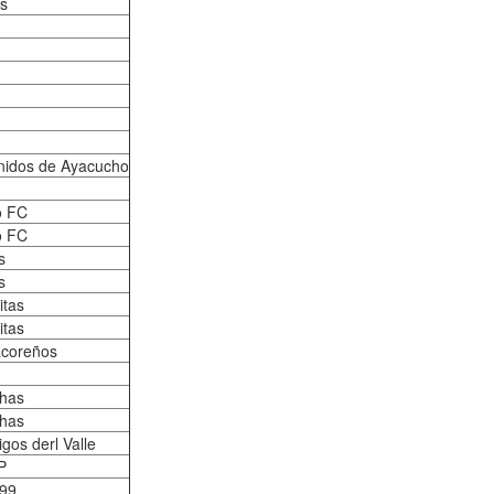
as
nidos de Ayacucho
o FC
o FC
s
s
itas
itas
acoreños
chas
chas
gos derl Valle
P
99