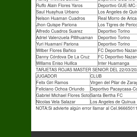
Ruffo Alain Flores Yaros
Deportivo GUE-MC-
Saul Huayhua Urbano
Los Angeles de Qui
Nelson Huaman Cuadros
Real Morro de Arica
Jhon Quispe Pariona
Los Tigres de Peric
Alfredo Cuadros Suarez
Deportivo Torino
Adriel Valenzuela Pillihuaman
Deportivo Torino
Yuri Huamaní Pariona
Deportivo Torino
Wilber Flores Bañico
FC Deportivo Naza
Danny Córdova De La Cruz
FC Deportivo Naza
Willams Eniso Huillca
Inter Huamanga
TARJETAS ROJAS MASTER SENIOR DEL 22/03/20
JUGADOR
CLUB
Felix Giri Ramos
Virgen del Pilar de Zar
Feliciano Ochoa Oriundo
Deportivo Pacaycasa-C
Gabriel Michael Flores Soto
Santa Bertha FC
Nicolas Vela Salazar
Los Angeles de Quinua
NOTA:Si advierte algún error llamar al Cel.9666501