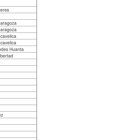
ceres
 Zaragoza
 Zaragoza
cavelica
cavelica
ndes Huanta
ibertad
ez