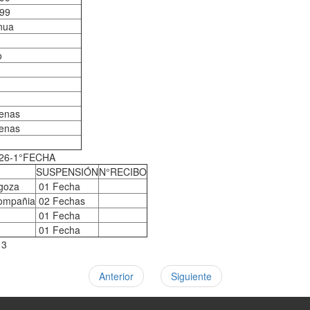
99
nua
o
renas
renas
26-1°FECHA
SUSPENSIÓN
N°RECIBO
agoza
01 Fecha
ompañia
02 Fechas
01 Fecha
01 Fecha
13
Anterior
Siguiente