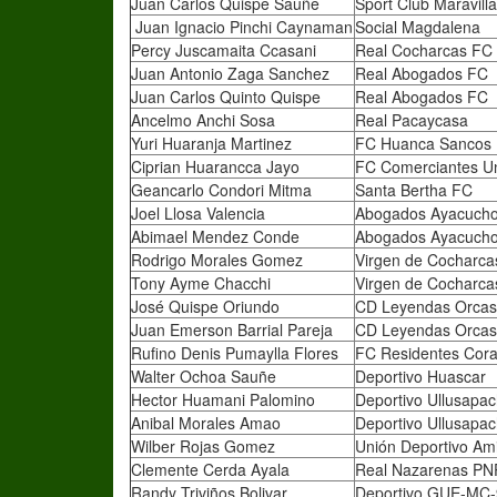
Juan Carlos Quispe Sauñe
Sport Club Maravill
Juan Ignacio Pinchi Caynaman
Social Magdalena
Percy Juscamaita Ccasani
Real Cocharcas FC
Juan Antonio Zaga Sanchez
Real Abogados FC
Juan Carlos Quinto Quispe
Real Abogados FC
Ancelmo Anchi Sosa
Real Pacaycasa
Yuri Huaranja Martinez
FC Huanca Sancos
Ciprian Huarancca Jayo
FC Comerciantes U
Geancarlo Condori Mitma
Santa Bertha FC
Joel Llosa Valencia
Abogados Ayacuch
Abimael Mendez Conde
Abogados Ayacuch
Rodrigo Morales Gomez
Virgen de Cocharca
Tony Ayme Chacchi
Virgen de Cocharca
José Quispe Oriundo
CD Leyendas Orcas
Juan Emerson Barrial Pareja
CD Leyendas Orcas
Rufino Denis Pumaylla Flores
FC Residentes Cor
Walter Ochoa Sauñe
Deportivo Huascar
Hector Huamani Palomino
Deportivo Ullusapa
Anibal Morales Amao
Deportivo Ullusapa
Wilber Rojas Gomez
Unión Deportivo Ami
Clemente Cerda Ayala
Real Nazarenas PN
Randy Triviños Bolivar
Deportivo GUE-MC-