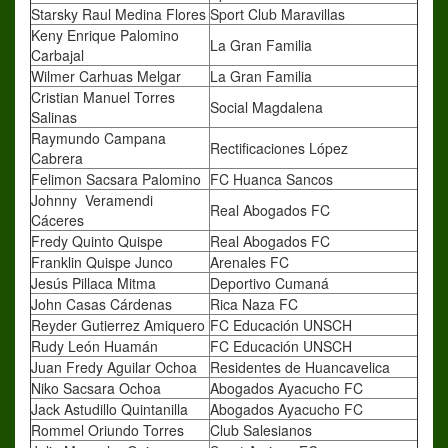
Starsky Raul Medina Flores
Sport Club Maravillas
Keny Enrique Palomino
La Gran Familia
Carbajal
Wilmer Carhuas Melgar
La Gran Familia
Cristian Manuel Torres
Social Magdalena
Salinas
Raymundo Campana
Rectificaciones López
Cabrera
Felimon Sacsara Palomino
FC Huanca Sancos
Johnny Veramendi
Real Abogados FC
Cáceres
Fredy Quinto Quispe
Real Abogados FC
Franklin Quispe Junco
Arenales FC
Jesús Pillaca Mitma
Deportivo Cumaná
John Casas Cárdenas
Rica Naza FC
Reyder Gutierrez Amiquero
FC Educación UNSCH
Rudy León Huamán
FC Educación UNSCH
Juan Fredy Aguilar Ochoa
Residentes de Huancavelica
Niko Sacsara Ochoa
Abogados Ayacucho FC
Jack Astudillo Quintanilla
Abogados Ayacucho FC
Rommel Oriundo Torres
Club Salesianos