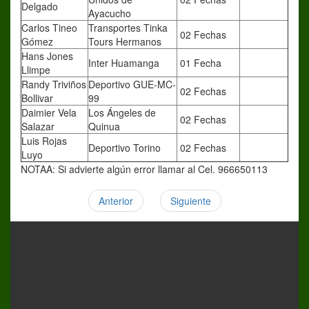
Delgado
Ayacucho
Carlos Tineo
Transportes Tinka
02 Fechas
Gómez
Tours Hermanos
Hans Jones
Inter Huamanga
01 Fecha
Llimpe
Randy Triviños
Deportivo GUE-MC-
02 Fechas
Bollivar
99
Daimier Vela
Los Ángeles de
02 Fechas
Salazar
Quinua
Luis Rojas
Deportivo Torino
02 Fechas
Luyo
NOTAA: Si advierte algún error llamar al Cel. 966650113
Anterior
Siguiente