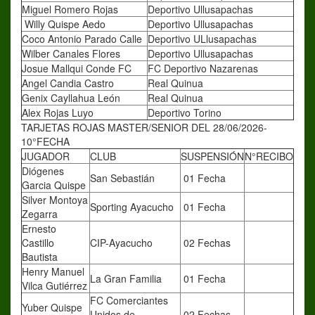
Miguel Romero Rojas
Deportivo Ullusapachas
Willy Quispe Aedo
Deportivo Ullusapachas
Coco Antonio Parado Calle
Deportivo ULlusapachas
Wilber Canales Flores
Deportivo Ullusapachas
Josue Mallqui Conde FC
FC Deportivo Nazarenas
Angel Candia Castro
Real Quinua
Genix Cayllahua León
Real Quinua
Alex Rojas Luyo
Deportivo Torino
TARJETAS ROJAS MASTER/SENIOR DEL 28/06/2026-
10°FECHA
JUGADOR
CLUB
SUSPENSIÓN
N°RECIBO
Diógenes
San Sebastián
01 Fecha
Garcia Quispe
Silver Montoya
Sporting Ayacucho
01 Fecha
Zegarra
Ernesto
Castillo
CIP-Ayacucho
02 Fechas
Bautista
Henry Manuel
La Gran Familia
01 Fecha
Vilca Gutiérrez
FC Comerciantes
Yuber Quispe
Unidos de
02 Fechas