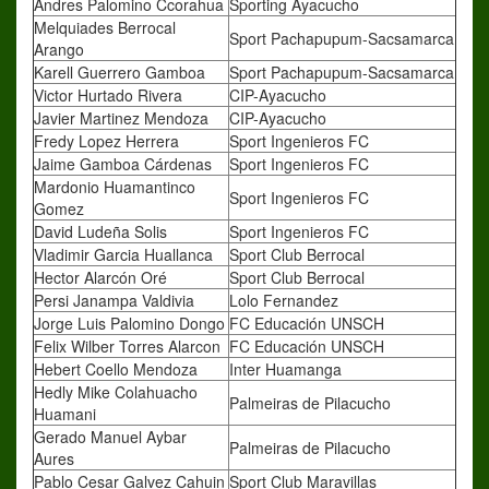
Andres Palomino Ccorahua
Sporting Ayacucho
Melquiades Berrocal
Sport Pachapupum-Sacsamarca
Arango
Karell Guerrero Gamboa
Sport Pachapupum-Sacsamarca
Victor Hurtado Rivera
CIP-Ayacucho
Javier Martinez Mendoza
CIP-Ayacucho
Fredy Lopez Herrera
Sport Ingenieros FC
Jaime Gamboa Cárdenas
Sport Ingenieros FC
Mardonio Huamantinco
Sport Ingenieros FC
Gomez
David Ludeña Solis
Sport Ingenieros FC
Vladimir Garcia Huallanca
Sport Club Berrocal
Hector Alarcón Oré
Sport Club Berrocal
Persi Janampa Valdivia
Lolo Fernandez
Jorge Luis Palomino Dongo
FC Educación UNSCH
Felix Wilber Torres Alarcon
FC Educación UNSCH
Hebert Coello Mendoza
Inter Huamanga
Hedly Mike Colahuacho
Palmeiras de Pilacucho
Huamani
Gerado Manuel Aybar
Palmeiras de Pilacucho
Aures
Pablo Cesar Galvez Cahuin
Sport Club Maravillas