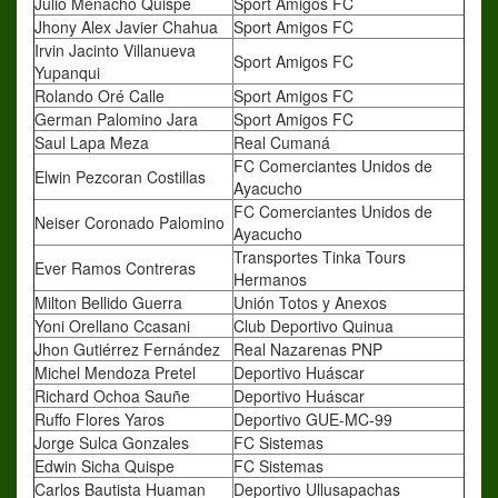
Julio Menacho Quispe
Sport Amigos FC
Jhony Alex Javier Chahua
Sport Amigos FC
Irvin Jacinto Villanueva
Sport Amigos FC
Yupanqui
Rolando Oré Calle
Sport Amigos FC
German Palomino Jara
Sport Amigos FC
Saul Lapa Meza
Real Cumaná
FC Comerciantes Unidos de
Elwin Pezcoran Costillas
Ayacucho
FC Comerciantes Unidos de
Neiser Coronado Palomino
Ayacucho
Transportes Tinka Tours
Ever Ramos Contreras
Hermanos
Milton Bellido Guerra
Unión Totos y Anexos
Yoni Orellano Ccasani
Club Deportivo Quinua
Jhon Gutiérrez Fernández
Real Nazarenas PNP
Michel Mendoza Pretel
Deportivo Huáscar
Richard Ochoa Sauñe
Deportivo Huáscar
Ruffo Flores Yaros
Deportivo GUE-MC-99
Jorge Sulca Gonzales
FC Sistemas
Edwin Sicha Quispe
FC Sistemas
Carlos Bautista Huaman
Deportivo Ullusapachas