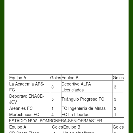
Equipo A
Goles
Equipo B
Goles
La Academia APS-
Deportivo ALFA
3
3
FC
Licenciados
Deportivo ENACE-
5
Triángulo Progreso FC
3
JOV
Areanles FC
1
FC Ingeniería de Minas
3
Morochucos FC
4
FC La Libertad
1
ESTADIO N°02: BOMBONERA-SENIOR/MASTER
Equipo A
Goles
Equipo B
Goles