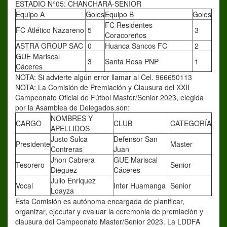
ESTADIO N°05: CHANCHARÁ-SENIOR
Equipo A
Goles
Equipo B
Goles
FC Residentes
FC Atlético Nazareno
5
3
Coracoreños
ASTRA GROUP SAC
0
Huanca Sancos FC
2
GUE Mariscal
3
Santa Rosa PNP
1
Cáceres
NOTA: Si advierte algún error llamar al Cel. 966650113
NOTA: La Comisión de Premiación y Clausura del XXII
Campeonato Oficial de Fútbol Master/Senior 2023, elegida
por la Asamblea de Delegados,son:
NOMBRES Y
CARGO
CLUB
CATEGORÍA
APELLIDOS
Justo Sulca
Defensor San
Presidente
Master
Contreras
Juan
Jhon Cabrera
GUE Mariscal
Tesorero
Senior
Dieguez
Cáceres
Julio Enriquez
Vocal
Inter Huamanga
Senior
Loayza
Esta Comisión es autónoma encargada de planificar,
organizar, ejecutar y evaluar la ceremonia de premiación y
clausura del Campeonato Master/Senior 2023. La LDDFA