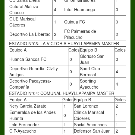
CD Santa Elena
4
Unión Miraflores
1
Cutural Alainza
4
Inter Huamanga
0
Chacco
GUE Mariscal
1
Quinua FC
0
Cáceres
FC Palmeiras de
Deportivo La Libertad
2
2
Pilacucho
ESTADIO N°03: LA VICTORIA HUAYLLAPAMPA-MASTER
Equipo A
Goles
Equipo B
Goles
Glorioso San
Huanca Sancos FC
0
0
Juan
Deportivo Guardia Civil y
Sport Club
0
4
Amigos
Berrocal
Deportivo Pacaycasa-
Sporting
0
4
Compañía
Ayacucho
ESTADIO N°04: COMUNAL HUAYLLAPAMPA-MASTER
Equipo A
Goles
Equipo B
Goles
Nery García Zárate
1
San Lorenzo
2
Esmeralda de los Andes
Clínica Mariscal
0
1
Huanta
Cáceres
Lolo Fernandez
1
Social Amancaes
1
CIP-Ayacucho
1
Defensor San Juan
2