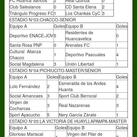
FC Huanca Sancos
2
Real Quinua
0
Club Salesianos
0
CD Santa Elena
2
Triángulo Progreso FC
1
Los Chankas CyC
3
ESTADIO N°03:CHACCO-SENIOR
Equipo A
Goles
Equipo B
Goles
Residentes de
Deportivo ENACE-JOV
5
0
Huancavelica
Santa Rosa PNP
0
Arenales FC
1
Cultural Alianza
1
Deportivo Pascuales
4
Chacco
Social Magdalena
3
Unión Libertad
1
ESTADIO N°04:PICHIUCITO-MASTER/SENIOR
Equipo A
Goles
Equipo B
Goles
Esmeralda de los Andes
Lolo Fernández
2
4
Huanta
Social Amancaes
3
Sport Club Berrocal
2
Virgen de
3
Real Nazarenas
3
Cocharcas
Sport Ayacucho
5
Nery García Zárate
1
ESTADIO N°05:LA VICTORIA DE HUAYLLAPAMPA-MASTER
Equipo A
Goles
Equipo B
Goles
Glorioso Mariscal
Virgen del Pilar de