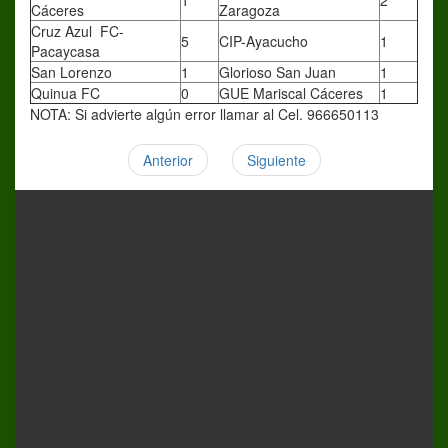
1
2
Cáceres
Zaragoza
Cruz Azul FC-
5
CIP-Ayacucho
1
Pacaycasa
San Lorenzo
1
Glorioso San Juan
1
Quinua FC
0
GUE Mariscal Cáceres
1
NOTA: Si advierte algún error llamar al Cel. 966650113
Anterior
Siguiente