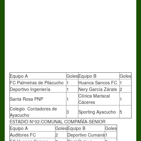
Equipo A
Goles
Equipo B
Goles
FC Palmeiras de Pilacucho
1
Huanca Sancos FC
1
Deportivo Ingeniería
1
Nery García Zárate
2
Clínica Mariscal
Santa Rosa PNP
1
1
Cáceres
Colegio Contadores de
3
Sporting Ayacucho
5
Ayacucho
ESTADIO N°02:COMUNAL COMPAÑÍA-SENIOR
Equipo A
Goles
Equipo B
Goles
Auditores FC
2
Deportivo Cumaná
1