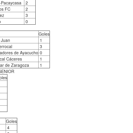
C-Pacaycasa
2
os FC
2
ez
3
o
0
Goles
 Juan
1
errocal
3
tadores de Ayacucho
0
scal Cáceres
1
ilar de Zaragoza
1
SENIOR
oles
Goles
4