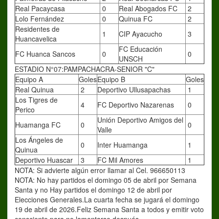
Real Pacaycasa
0
Real Abogados FC
2
Lolo Fernández
0
Quinua FC
2
Residentes de
1
CIP Ayacucho
3
Huancavelica
FC Educación
FC Huanca Sancos
0
0
UNSCH
ESTADIO N°07:PAMPACHACRA-SENIOR "C"
Equipo A
Goles
Equipo B
Goles
Real Quinua
2
Deportivo Ullusapachas
1
Los Tigres de
4
FC Deportivo Nazarenas
0
Perico
Unión Deportivo Amigos del
Huamanga FC
0
0
Valle
Los Ángeles de
0
Inter Huamanga
1
Quinua
Deportivo Huascar
3
FC Mil Amores
1
NOTA: Si advierte algún error llamar al Cel. 966650113
NOTA: No hay partidos el domingo 05 de abril por Semana
Santa y no Hay partidos el domingo 12 de abril por
Elecciones Generales.La cuarta fecha se jugará el domingo
19 de abril de 2026.Feliz Semana Santa a todos y emitir voto