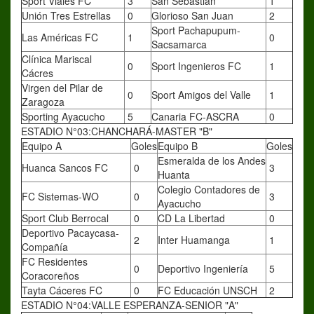
Sport Viales FC
3
San Sebastián
1
Unión Tres Estrellas
0
Glorioso San Juan
2
Sport Pachapupum-
Las Américas FC
1
0
Sacsamarca
Clínica Mariscal
0
Sport Ingenieros FC
1
Cácres
Virgen del Pilar de
0
Sport Amigos del Valle
1
Zaragoza
Sporting Ayacucho
5
Canaria FC-ASCRA
0
ESTADIO N°03:CHANCHARÁ-MASTER "B"
Equipo A
Goles
Equipo B
Goles
Esmeralda de los Andes
Huanca Sancos FC
0
3
Huanta
Colegio Contadores de
FC Sistemas-WO
0
3
Ayacucho
Sport Club Berrocal
0
CD La Libertad
0
Deportivo Pacaycasa-
2
Inter Huamanga
1
Compañía
FC Residentes
0
Deportivo Ingeniería
5
Coracoreños
Tayta Cáceres FC
0
FC Educación UNSCH
2
ESTADIO N°04:VALLE ESPERANZA-SENIOR "A"