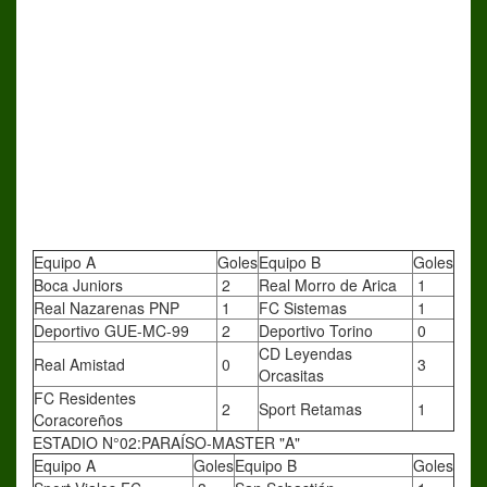
Equipo A
Goles
Equipo B
Goles
Boca Juniors
2
Real Morro de Arica
1
Real Nazarenas PNP
1
FC Sistemas
1
Deportivo GUE-MC-99
2
Deportivo Torino
0
CD Leyendas
Real Amistad
0
3
Orcasitas
FC Residentes
2
Sport Retamas
1
Coracoreños
ESTADIO N°02:PARAÍSO-MASTER "A"
Equipo A
Goles
Equipo B
Goles