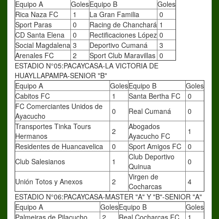
Equipo A
Goles
Equipo B
Goles
Rica Naza FC
1
La Gran Familia
0
Sport Paras
0
Racing de Chanchará
1
CD Santa Elena
0
Rectificaciones López
0
Social Magdalena
3
Deportivo Cumaná
3
Arenales FC
2
Sport Club Maravillas
0
ESTADIO N°05:PACAYCASA-LA VICTORIA DE
HUAYLLAPAMPA-SENIOR "B"
Equipo A
Goles
Equipo B
Goles
Cabitos FC
1
Santa Bertha FC
0
FC Comerciantes Unidos de
0
Real Cumaná
0
Ayacucho
Transportes Tinka Tours
Abogados
2
1
Hermanos
Ayacucho FC
Residentes de Huancavelica
0
Sport Amigos FC
0
Club Deportivo
Club Salesianos
1
0
Quinua
Virgen de
Unión Totos y Anexos
2
4
Cocharcas
ESTADIO N°06:PACAYCASA-MASTER "A" Y "B"-SENIOR "A"
Equipo A
Goles
Equipo B
Goles
Palmeiras de Pilacucho
2
Real Cocharcas FC
1