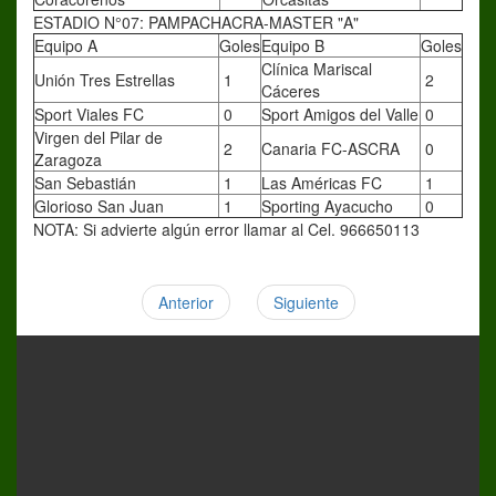
ESTADIO N°07: PAMPACHACRA-MASTER "A"
Equipo A
Goles
Equipo B
Goles
Clínica Mariscal
Unión Tres Estrellas
1
2
Cáceres
Sport Viales FC
0
Sport Amigos del Valle
0
Virgen del Pilar de
2
Canaria FC-ASCRA
0
Zaragoza
San Sebastián
1
Las Américas FC
1
Glorioso San Juan
1
Sporting Ayacucho
0
NOTA: Si advierte algún error llamar al Cel. 966650113
Anterior
Siguiente