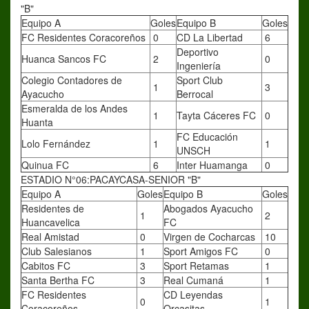
"B"
Equipo A
Goles
Equipo B
Goles
FC Residentes Coracoreños
0
CD La Libertad
6
Deportivo
Huanca Sancos FC
2
0
Ingeniería
Colegio Contadores de
Sport Club
1
3
Ayacucho
Berrocal
Esmeralda de los Andes
1
Tayta Cáceres FC
0
Huanta
FC Educación
Lolo Fernández
1
1
UNSCH
Quinua FC
6
Inter Huamanga
0
ESTADIO N°06:PACAYCASA-SENIOR "B"
Equipo A
Goles
Equipo B
Goles
Residentes de
Abogados Ayacucho
1
2
Huancavelica
FC
Real Amistad
0
Virgen de Cocharcas
10
Club Salesianos
1
Sport Amigos FC
0
Cabitos FC
3
Sport Retamas
1
Santa Bertha FC
3
Real Cumaná
1
FC Residentes
CD Leyendas
0
1
Coracoreños
Orcasitas