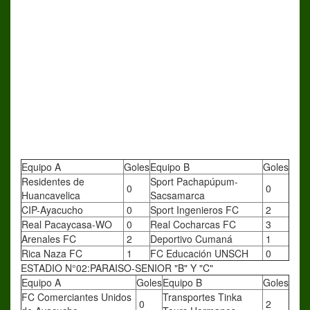
Equipo A
Goles
Equipo B
Goles
Residentes de
Sport Pachapúpum-
0
0
Huancavelica
Sacsamarca
CIP-Ayacucho
0
Sport Ingenieros FC
2
Real Pacaycasa-WO
0
Real Cocharcas FC
3
Arenales FC
2
Deportivo Cumaná
1
Rica Naza FC
1
FC Educación UNSCH
0
ESTADIO N°02:PARAISO-SENIOR "B" Y "C"
Equipo A
Goles
Equipo B
Goles
FC Comerciantes Unidos
Transportes Tinka
0
2