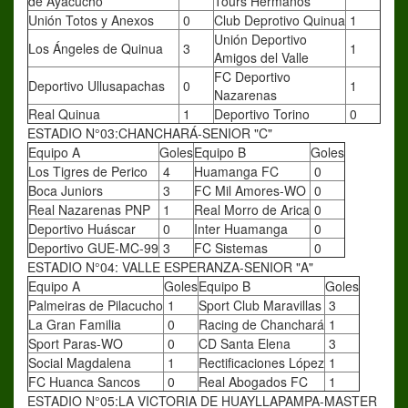
de Ayacucho
Tours Hermanos
Unión Totos y Anexos
0
Club Deprotivo Quinua
1
Unión Deportivo
Los Ángeles de Quinua
3
1
Amigos del Valle
FC Deportivo
Deportivo Ullusapachas
0
1
Nazarenas
Real Quinua
1
Deportivo Torino
0
ESTADIO N°03:CHANCHARÁ-SENIOR "C"
Equipo A
Goles
Equipo B
Goles
Los Tigres de Perico
4
Huamanga FC
0
Boca Juniors
3
FC Mil Amores-WO
0
Real Nazarenas PNP
1
Real Morro de Arica
0
Deportivo Huáscar
0
Inter Huamanga
0
Deportivo GUE-MC-99
3
FC Sistemas
0
ESTADIO N°04: VALLE ESPERANZA-SENIOR "A"
Equipo A
Goles
Equipo B
Goles
Palmeiras de Pilacucho
1
Sport Club Maravillas
3
La Gran Familia
0
Racing de Chanchará
1
Sport Paras-WO
0
CD Santa Elena
3
Social Magdalena
1
Rectificaciones López
1
FC Huanca Sancos
0
Real Abogados FC
1
ESTADIO N°05:LA VICTORIA DE HUAYLLAPAMPA-MASTER