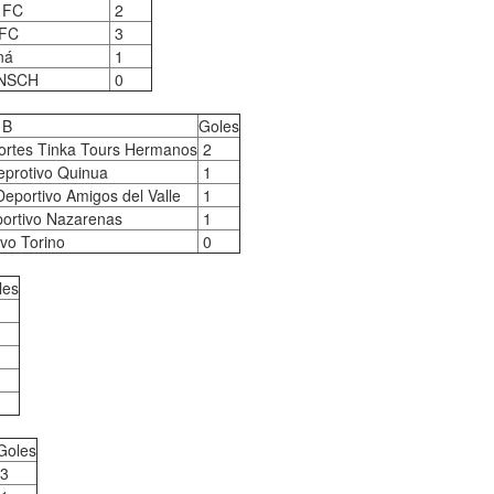
s FC
2
 FC
3
ná
1
UNSCH
0
 B
Goles
ortes Tinka Tours Hermanos
2
eprotivo Quinua
1
eportivo Amigos del Valle
1
ortivo Nazarenas
1
vo Torino
0
les
Goles
3