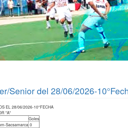
er/Senior del 28/06/2026-10°Fec
 EL 28/06/2026-10°FECHA
R "A"
Goles
um-Sacsamarca
0