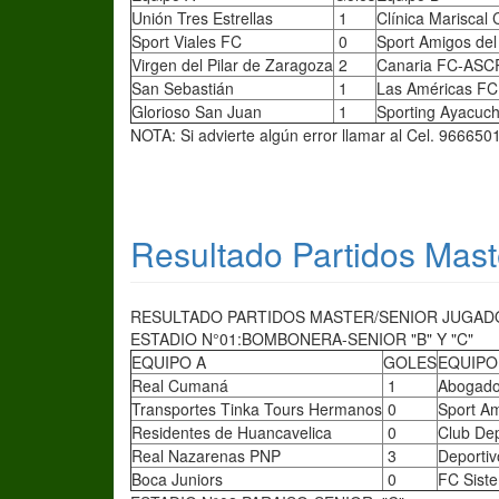
Unión Tres Estrellas
1
Clínica Mariscal
Sport Viales FC
0
Sport Amigos del 
Virgen del Pilar de Zaragoza
2
Canaria FC-ASC
San Sebastián
1
Las Américas FC
Glorioso San Juan
1
Sporting Ayacuc
NOTA: Si advierte algún error llamar al Cel. 966650
Resultado Partidos Mast
RESULTADO PARTIDOS MASTER/SENIOR JUGADOS
ESTADIO N°01:BOMBONERA-SENIOR "B" Y "C"
EQUIPO A
GOLES
EQUIPO
Real Cumaná
1
Abogado
Transportes Tinka Tours Hermanos
0
Sport A
Residentes de Huancavelica
0
Club Dep
Real Nazarenas PNP
3
Deportiv
Boca Juniors
0
FC Sist