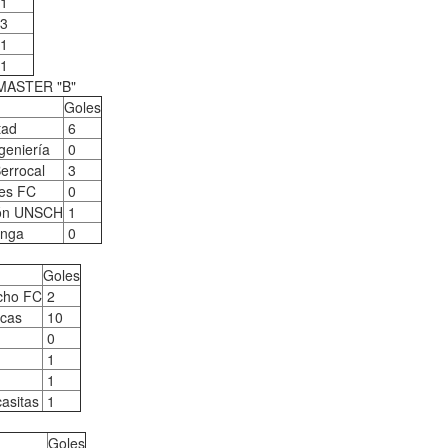
1
3
1
1
MASTER "B"
Goles
tad
6
geniería
0
errocal
3
res FC
0
ón UNSCH
1
anga
0
Goles
cho FC
2
rcas
10
0
1
1
asitas
1
Goles