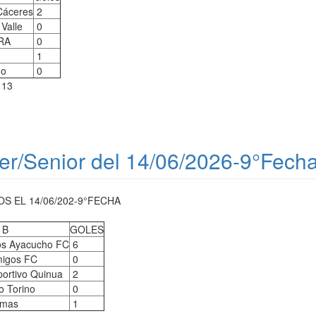
 Cáceres
2
Valle
0
RA
0
1
ho
0
113
er/Senior del 14/06/2026-9°Fech
 EL 14/06/202-9°FECHA
 B
GOLES
s Ayacucho FC
6
migos FC
0
ortivo Quinua
2
o Torino
0
emas
1