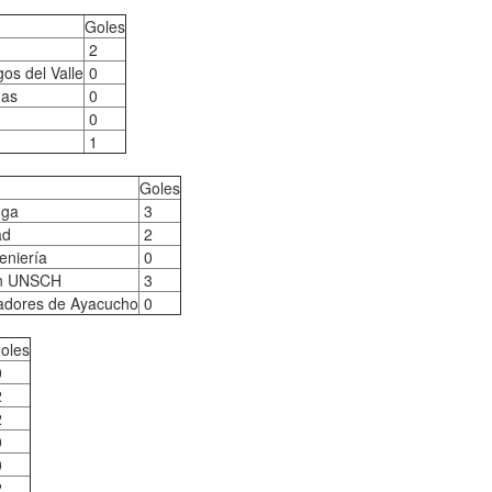
Goles
2
os del Valle
0
has
0
0
1
Goles
nga
3
ad
2
eniería
0
ón UNSCH
3
adores de Ayacucho
0
oles
0
2
2
0
0
2