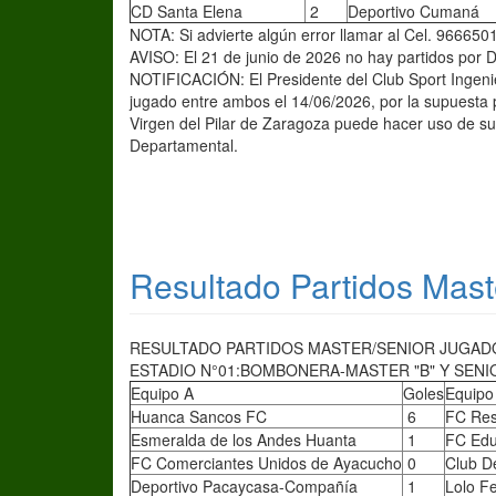
CD Santa Elena
2
Deportivo Cumaná
NOTA: Si advierte algún error llamar al Cel. 966650
AVISO: El 21 de junio de 2026 no hay partidos por
NOTIFICACIÓN: El Presidente del Club Sport Ingenier
jugado entre ambos el 14/06/2026, por la supuesta
Virgen del Pilar de Zaragoza puede hacer uso de s
Departamental.
Resultado Partidos Mast
RESULTADO PARTIDOS MASTER/SENIOR JUGADOS
ESTADIO N°01:BOMBONERA-MASTER "B" Y SENIO
Equipo A
Goles
Equipo
Huanca Sancos FC
6
FC Res
Esmeralda de los Andes Huanta
1
FC Ed
FC Comerciantes Unidos de Ayacucho
0
Club D
Deportivo Pacaycasa-Compañía
1
Lolo F