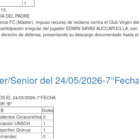
1
113.
 DÍA DEL PADRE.
os FC (Master), impuso recurso de reclamo contra el Club Virgen del P
 participación irregular del jugador EDWIN SAYAS AUCCAPUCLLA, con s
u derecho de defensa, presentando su descargo documentado hasta el j
er/Senior del 24/05/2026-7°Fech
 EL 24/05/2026-7°FECHA
R "B"
 B
Goles
identes Coracoreños
0
ucación UNSCH
1
eportivo Quinua
1
ernandez
0