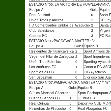
ESTADIO N°05: LA VICTORIA DE HUAYLLAPAMPA-
Equipo A
Goles
Equipo
Real Amistad
0
Sport 
Unión Totos y Anexos
1
CD Ley
FC Comerciantes Unidos de Ayacucho
2
Santa 
Club Salesianos
2
Virgen
Cabitos FC
3
FC Res
ESTADIO N°06:PACAYCASA-MASTER "A"
Equipo A
Goles
Equipo B
Residentes de Huancavelica
2
Sport Amigos del 
Virgen del Pilar de Zaragoza
2
Sport Ingenieros
Unión Tres Estrellas
0
Sporting Ayacuc
Las Américas FC
1
Canaria FC-ASC
Sport Viales FC
0
CIP-Ayacucho
San Sebastián
0
Glorioso San Ju
ESTADIO N°07:PAMPACHACRA-MASTER "A" Y "B" Y
Equipo A
Goles
Equipo B
Clínica Mariscal Cáceres
2
Sport Pachapupum-
Huanca Sancos FC
1
Quinua FC
Real Quinua
5
Deportivo GUE-MC-
Palmeiras de Pilacucho
0
Real Abogados FC