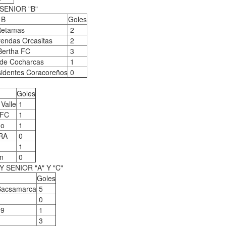
SENIOR "B"
 B
Goles
Retamas
2
endas Orcasitas
2
Bertha FC
3
 de Cocharcas
1
identes Coracoreños
0
Goles
Valle
1
 FC
1
ho
1
RA
0
1
an
0
 SENIOR "A" Y "C"
Goles
Sacsamarca
5
0
99
1
3