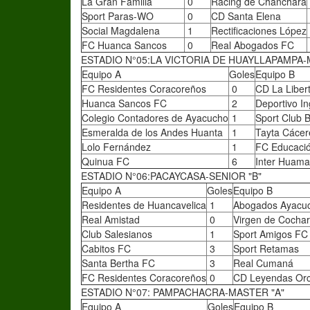
La Gran Familia
0
Racing de Chanchará
Sport Paras-WO
0
CD Santa Elena
Social Magdalena
1
Rectificaciones López
FC Huanca Sancos
0
Real Abogados FC
ESTADIO N°05:LA VICTORIA DE HUAYLLAPAMPA-
Equipo A
Goles
Equipo B
FC Residentes Coracoreños
0
CD La Liber
Huanca Sancos FC
2
Deportivo In
Colegio Contadores de Ayacucho
1
Sport Club B
Esmeralda de los Andes Huanta
1
Tayta Cáce
Lolo Fernández
1
FC Educaci
Quinua FC
6
Inter Huam
ESTADIO N°06:PACAYCASA-SENIOR "B"
Equipo A
Goles
Equipo B
Residentes de Huancavelica
1
Abogados Ayacu
Real Amistad
0
Virgen de Cocha
Club Salesianos
1
Sport Amigos FC
Cabitos FC
3
Sport Retamas
Santa Bertha FC
3
Real Cumaná
FC Residentes Coracoreños
0
CD Leyendas Orc
ESTADIO N°07: PAMPACHACRA-MASTER "A"
Equipo A
Goles
Equipo B