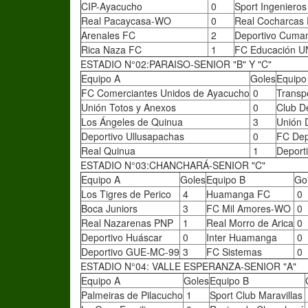
CIP-Ayacucho
0
Sport Ingeniero
Real Pacaycasa-WO
0
Real Cocharcas
Arenales FC
2
Deportivo Cuma
Rica Naza FC
1
FC Educación 
ESTADIO N°02:PARAISO-SENIOR "B" Y "C"
Equipo A
Goles
Equipo
FC Comerciantes Unidos de Ayacucho
0
Transp
Unión Totos y Anexos
0
Club D
Los Ángeles de Quinua
3
Unión D
Deportivo Ullusapachas
0
FC Dep
Real Quinua
1
Deporti
ESTADIO N°03:CHANCHARÁ-SENIOR "C"
Equipo A
Goles
Equipo B
Go
Los Tigres de Perico
4
Huamanga FC
0
Boca Juniors
3
FC Mil Amores-WO
0
Real Nazarenas PNP
1
Real Morro de Arica
0
Deportivo Huáscar
0
Inter Huamanga
0
Deportivo GUE-MC-99
3
FC Sistemas
0
ESTADIO N°04: VALLE ESPERANZA-SENIOR "A"
Equipo A
Goles
Equipo B
Palmeiras de Pilacucho
1
Sport Club Maravillas