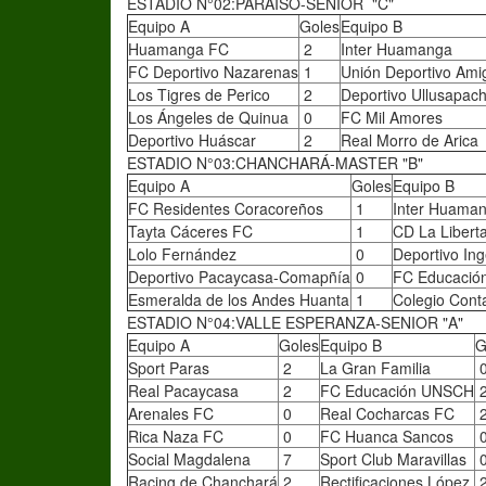
ESTADIO N°02:PARAISO-SENIOR "C"
Equipo A
Goles
Equipo B
Huamanga FC
2
Inter Huamanga
FC Deportivo Nazarenas
1
Unión Deportivo Amig
Los Tigres de Perico
2
Deportivo Ullusapac
Los Ángeles de Quinua
0
FC Mil Amores
Deportivo Huáscar
2
Real Morro de Arica
ESTADIO N°03:CHANCHARÁ-MASTER "B"
Equipo A
Goles
Equipo B
FC Residentes Coracoreños
1
Inter Huama
Tayta Cáceres FC
1
CD La Libert
Lolo Fernández
0
Deportivo Ing
Deportivo Pacaycasa-Comapñía
0
FC Educaci
Esmeralda de los Andes Huanta
1
Colegio Cont
ESTADIO N°04:VALLE ESPERANZA-SENIOR "A"
Equipo A
Goles
Equipo B
G
Sport Paras
2
La Gran Familia
Real Pacaycasa
2
FC Educación UNSCH
Arenales FC
0
Real Cocharcas FC
Rica Naza FC
0
FC Huanca Sancos
Social Magdalena
7
Sport Club Maravillas
Racing de Chanchará
2
Rectificaciones López