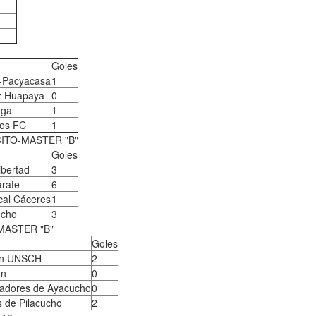
Goles
C-Pacyacasa
1
ez Huapaya
0
nga
1
os FC
1
ITO-MASTER "B"
Goles
ibertad
3
árate
6
cal Cáceres
1
ucho
3
MASTER "B"
Goles
ón UNSCH
2
án
0
tadores de Ayacucho
0
 de Pilacucho
2