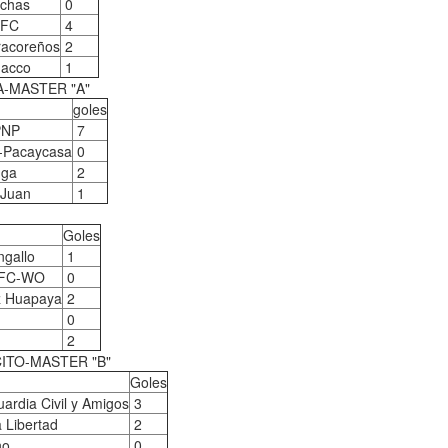
achas
0
 FC
4
racoreños
2
hacco
1
-MASTER "A"
goles
PNP
7
C-Pacaycasa
0
nga
2
 Juan
1
Goles
ngallo
1
 FC-WO
0
ez Huapaya
2
0
2
ITO-MASTER "B"
Goles
ardia Civil y Amigos
3
 Libertad
2
ho
0