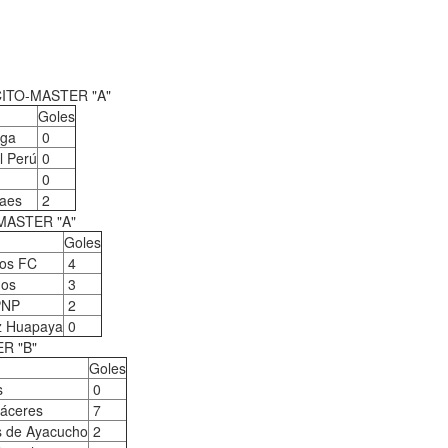
ITO-MASTER "A"
Goles
nga
0
l Perú
0
0
caes
2
MASTER "A"
Goles
os FC
4
nos
3
PNP
2
ez Huapaya
0
R "B"
Goles
s
0
Cáceres
7
s de Ayacucho
2