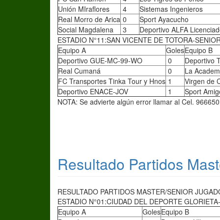
Unión MIraflores
4
Sistemas Ingenieros
Real Morro de Arica
0
Sport Ayacucho
Social Magdalena
3
Deportivo ALFA Licencia
ESTADIO N°11:SAN VICENTE DE TOTORA-SENIOR
Equipo A
Goles
Equipo B
Deportivo GUE-MC-99-WO
0
Deportivo 
Real Cumaná
0
La Academ
FC Transportes Tinka Tour y Hnos
1
Virgen de 
Deportivo ENACE-JOV
1
Sport Amig
NOTA: Se advierte algún error llamar al Cel. 96665
Resultado Partidos Mast
RESULTADO PARTIDOS MASTER/SENIOR JUGADOS
ESTADIO N°01:CIUDAD DEL DEPORTE GLORIETA-
Equipo A
Goles
Equipo B