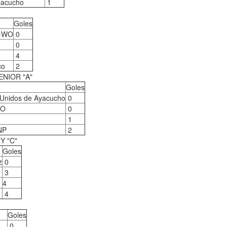
lacucho
1
Goles
á-WO
0
0
4
co
2
NIOR "A"
Goles
 Unidos de Ayacucho
0
WO
0
1
NP
2
Y "C"
Goles
z
0
3
4
4
Goles
0