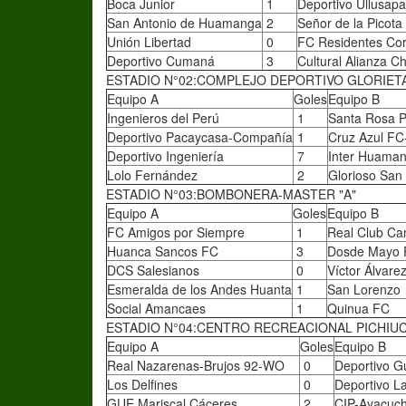
Boca Junior
1
Deportivo Ullusap
San Antonio de Huamanga
2
Señor de la Picota
Unión Libertad
0
FC Residentes Co
Deportivo Cumaná
3
Cultural Alianza C
ESTADIO N°02:COMPLEJO DEPORTIVO GLORIETA
Equipo A
Goles
Equipo B
Ingenieros del Perú
1
Santa Rosa 
Deportivo Pacaycasa-Compañía
1
Cruz Azul F
Deportivo Ingeniería
7
Inter Huama
Lolo Fernández
2
Glorioso San
ESTADIO N°03:BOMBONERA-MASTER "A"
Equipo A
Goles
Equipo B
FC Amigos por Siempre
1
Real Club Ca
Huanca Sancos FC
3
Dosde Mayo
DCS Salesianos
0
Víctor Álvar
Esmeralda de los Andes Huanta
1
San Lorenzo
Social Amancaes
1
Quinua FC
ESTADIO N°04:CENTRO RECREACIONAL PICHIUC
Equipo A
Goles
Equipo B
Real Nazarenas-Brujos 92-WO
0
Deportivo Gu
Los Delfines
0
Deportivo La
GUE Mariscal Cáceres
2
CIP-Ayacuc