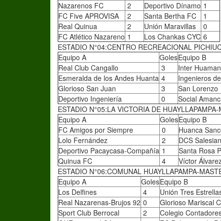
Nazarenos FC
2
Deportivo Dínamo
1
FC Five APROVISA
2
Santa Bertha FC
1
Real Quinua
2
Unión Maravillas
0
FC Atlético Nazareno
1
Los Chankas CYC
6
ESTADIO N°04:CENTRO RECREACIONAL PICHIUC
Equipo A
Goles
Equipo B
Real Club Cangallo
3
Inter Huama
Esmeralda de los Andes Huanta
4
Ingenieros de
Glorioso San Juan
3
San Lorenzo
Deportivo Ingeniería
0
Social Aman
ESTADIO N°05:LA VICTORIA DE HUAYLLAPAMPA-
Equipo A
Goles
Equipo B
FC Amigos por Siempre
0
Huanca Sanc
Lolo Fernández
2
DCS Salesia
Deportivo Pacaycasa-Compañía
1
Santa Rosa 
Quinua FC
4
Víctor Álvar
ESTADIO N°06:COMUNAL HUAYLLAPAMPA-MASTE
Equipo A
Goles
Equipo B
Los Delfines
4
Unión Tres Estrella
Real Nazarenas-Brujos 92
0
Glorioso Mariscal 
Sport Club Berrocal
2
Colegio Contadore