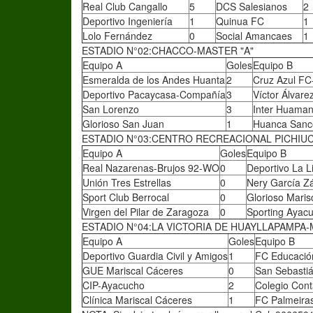
Real Club Cangallo
5
DCS Salesianos
2
Deportivo Ingeniería
1
Quinua FC
1
Lolo Fernández
0
Social Amancaes
1
ESTADIO N°02:CHACCO-MASTER "A"
Equipo A
Goles
Equipo B
Esmeralda de los Andes Huanta
2
Cruz Azul F
Deportivo Pacaycasa-Compañía
3
Víctor Álvar
San Lorenzo
3
Inter Huama
Glorioso San Juan
1
Huanca Sanc
ESTADIO N°03:CENTRO RECREACIONAL PICHIUC
Equipo A
Goles
Equipo B
Real Nazarenas-Brujos 92-WO
0
Deportivo La L
Unión Tres Estrellas
0
Nery García Z
Sport Club Berrocal
0
Glorioso Maris
Virgen del Pilar de Zaragoza
0
Sporting Ayac
ESTADIO N°04:LA VICTORIA DE HUAYLLAPAMPA-
Equipo A
Goles
Equipo B
Deportivo Guardia Civil y Amigos
1
FC Educaci
GUE Mariscal Cáceres
0
San Sebasti
CIP-Ayacucho
2
Colegio Con
Clínica Mariscal Cáceres
1
FC Palmeiras