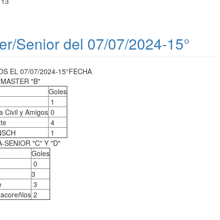
113
er/Senior del 07/07/2024-15°
 EL 07/07/2024-15°FECHA
-MASTER "B"
Goles
1
a Civil y Amigos
0
te
4
UNSCH
1
SENIOR "C" Y "D"
Goles
0
3
e
3
acoreñlos
2