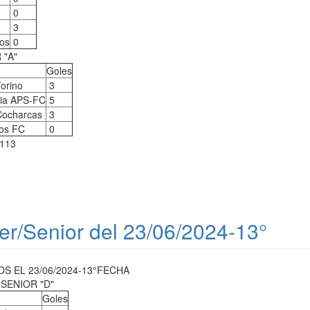
0
3
dos
0
 "A"
Goles
Torino
3
ia APS-FC
5
Cocharcas
3
os FC
0
0113
er/Senior del 23/06/2024-13°
 EL 23/06/2024-13°FECHA
SENIOR "D"
Goles