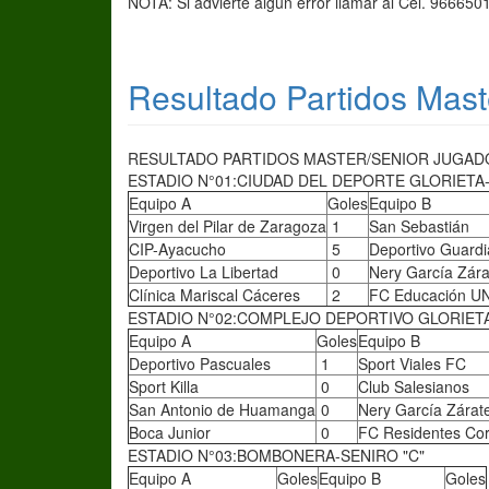
NOTA: Si advierte algún error llamar al Cel. 966650
Resultado Partidos Mast
RESULTADO PARTIDOS MASTER/SENIOR JUGADOS
ESTADIO N°01:CIUDAD DEL DEPORTE GLORIETA
Equipo A
Goles
Equipo B
Virgen del Pilar de Zaragoza
1
San Sebastián
CIP-Ayacucho
5
Deportivo Guardi
Deportivo La Libertad
0
Nery García Zára
Clínica Mariscal Cáceres
2
FC Educación 
ESTADIO N°02:COMPLEJO DEPORTIVO GLORIETA-
Equipo A
Goles
Equipo B
Deportivo Pascuales
1
Sport Viales FC
Sport Killa
0
Club Salesianos
San Antonio de Huamanga
0
Nery García Zárat
Boca Junior
0
FC Residentes Cor
ESTADIO N°03:BOMBONERA-SENIRO "C"
Equipo A
Goles
Equipo B
Goles