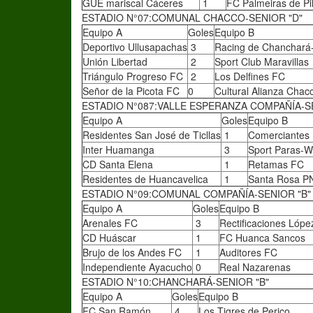
GUE mariscal Cáceres
1
FC Palmeiras de Pi
ESTADIO N°07:COMUNAL CHACCO-SENIOR "D"
Equipo A
Goles
Equipo B
Deportivo Ullusapachas
3
Racing de Chanchar
Unión Libertad
2
Sport Club Maravillas
Triángulo Progreso FC
2
Los Delfines FC
Señor de la Picota FC
0
Cultural Alianza Chac
ESTADIO N°087:VALLE ESPERANZA COMPAÑÍA-SE
Equipo A
Goles
Equipo B
Residentes San José de Ticllas
1
Comerciantes
Inter Huamanga
3
Sport Paras-
CD Santa Elena
1
Retamas FC
Residentes de Huancavelica
1
Santa Rosa P
ESTADIO N°09:COMUNAL COMPAÑÍA-SENIOR "B" 
Equipo A
Goles
Equipo B
Arenales FC
3
Rectificaciones Lópe
CD Huáscar
1
FC Huanca Sancos
Brujo de los Andes FC
1
Auditores FC
Independiente Ayacucho
0
Real Nazarenas
ESTADIO N°10:CHANCHARÁ-SENIOR "B"
Equipo A
Goles
Equipo B
FC San Ramón
4
Los Tigres de Perico