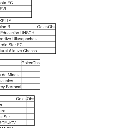
cota FC
EVI
KELLY
ipo B
Goles
Obs
 Educación UNSCH
ortivo Ullusapachas
rdio Star FC
tural Alianza Chacco
Goles
Obs
a de Minas
scuales
rcy Berrocal
Goles
Obs
s
ara
al Sur
NACE-JOV