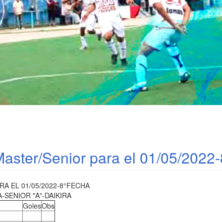
aster/Senior para el 01/05/2022-
 EL 01/05/2022-8°FECHA
SENIOR "A"-DAIKIRA
Goles
Obs
d