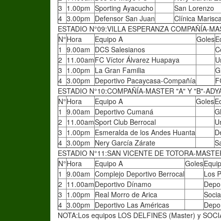
3
1.00pm
Sporting Ayacucho
San Lorenzo
4
3.00pm
Defensor San Juan
Clínica Marisc
ESTADIO N°09:VILLA ESPERANZA COMPAÑÍA-MA
N°
Hora
Equipo A
Goles
E
1
9.00am
DCS Salesianos
C
2
11.00am
FC Víctor Álvarez Huapaya
U
3
1.00pm
La Gran Familia
G
4
3.00pm
Deportivo Pacaycasa-Compañía
F
ESTADIO N°10:COMPAÑÍA-MASTER "A" Y "B"-ADY
N°
Hora
Equipo A
Goles
E
1
9.00am
Deportivo Cumaná
G
2
11.00am
Sport Club Berrocal
Un
3
1.00pm
Esmeralda de los Andes Huanta
De
4
3.00pm
Nery García Zárate
S
ESTADIO N°11:SAN VICENTE DE TOTORA-MASTER
N°
Hora
Equipo A
Goles
Equi
1
9.00am
Complejo Deportivo Berrocal
Los 
2
11.00am
Deportivo Dínamo
Depo
3
1.00pm
Real Morro de Arica
Soci
4
3.00pm
Deportivo Las Américas
Depor
NOTA:Los equipos LOS DELFINES (Master) y SOCIA