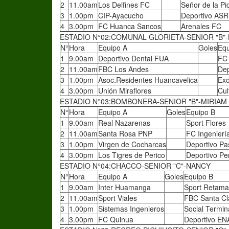
2
11.00am
Los Delfines FC
Señor de la Pi
3
1.00pm
CIP-Ayacucho
Deportivo ASR
4
3.00pm
FC Huanca Sancos
Arenales FC
ESTADIO N°02:COMUNAL GLORIETA-SENIOR "B"-
N°
Hora
Equipo A
Goles
Equ
1
9.00am
Deportivo Dental FUA
FC
2
11.00am
FBC Los Andes
Dep
3
1.00pm
Asoc.Residentes Huancavelica
Exo
4
3.00pm
Unión Miraflores
Cul
ESTADIO N°03:BOMBONERA-SENIOR "B"-MIRIAM
N°
Hora
Equipo A
Goles
Equipo B
1
9.00am
Real Nazarenas
Sport Flores
2
11.00am
Santa Rosa PNP
FC Ingenierí
3
1.00pm
Virgen de Cocharcas
Deportivo Pa
4
3.00pm
Los Tigres de Perico
Deportivo Pe
ESTADIO N°04:CHACCO-SENIOR "C"-NANCY
N°
Hora
Equipo A
Goles
Equipo B
1
9.00am
Inter Huamanga
Sport Retama
2
11.00am
Sport Viales
FBC Santa Cl
3
1.00pm
Sistemas Ingenieros
Social Termin
4
3.00pm
FC Quinua
Deportivo E