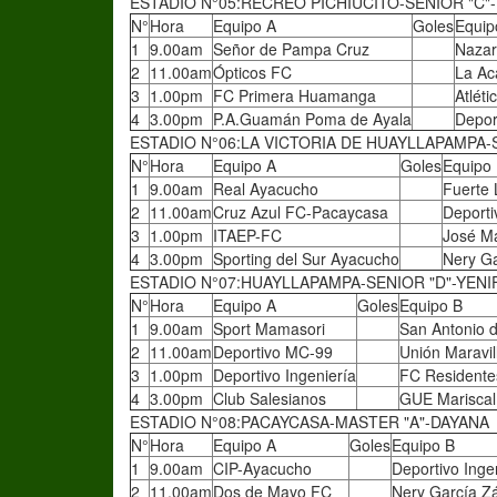
ESTADIO N°05:RECREO PICHIUCITO-SENIOR "C"
N°
Hora
Equipo A
Goles
Equip
1
9.00am
Señor de Pampa Cruz
Naza
2
11.00am
Ópticos FC
La A
3
1.00pm
FC Primera Huamanga
Atlét
4
3.00pm
P.A.Guamán Poma de Ayala
Depor
ESTADIO N°06:LA VICTORIA DE HUAYLLAPAMPA-
N°
Hora
Equipo A
Goles
Equipo
1
9.00am
Real Ayacucho
Fuerte 
2
11.00am
Cruz Azul FC-Pacaycasa
Deporti
3
1.00pm
ITAEP-FC
José M
4
3.00pm
Sporting del Sur Ayacucho
Nery Ga
ESTADIO N°07:HUAYLLAPAMPA-SENIOR "D"-YENI
N°
Hora
Equipo A
Goles
Equipo B
1
9.00am
Sport Mamasori
San Antonio
2
11.00am
Deportivo MC-99
Unión Maravil
3
1.00pm
Deportivo Ingeniería
FC Residente
4
3.00pm
Club Salesianos
GUE Mariscal
ESTADIO N°08:PACAYCASA-MASTER "A"-DAYANA
N°
Hora
Equipo A
Goles
Equipo B
1
9.00am
CIP-Ayacucho
Deportivo Inge
2
11.00am
Dos de Mayo FC
Nery García Z