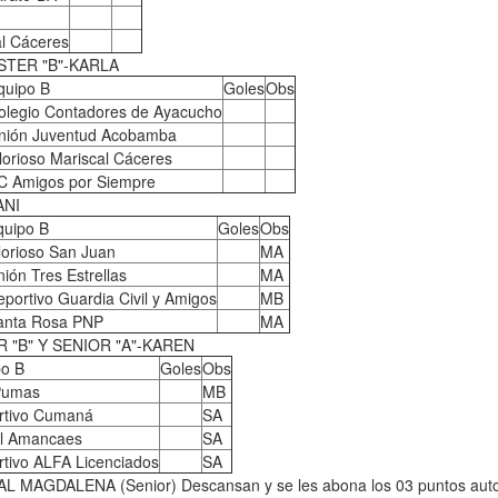
al Cáceres
STER "B"-KARLA
quipo B
Goles
Obs
olegio Contadores de Ayacucho
nión Juventud Acobamba
lorioso Mariscal Cáceres
C Amigos por Siempre
ANI
quipo B
Goles
Obs
lorioso San Juan
MA
ión Tres Estrellas
MA
portivo Guardia Civil y Amigos
MB
anta Rosa PNP
MA
 "B" Y SENIOR "A"-KAREN
po B
Goles
Obs
Pumas
MB
rtivo Cumaná
SA
al Amancaes
SA
tivo ALFA Licenciados
SA
L MAGDALENA (Senior) Descansan y se les abona los 03 puntos auto