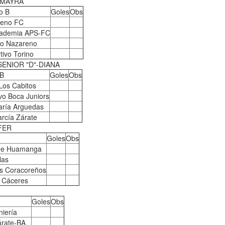
-MAYRA
o B
Goles
Obs
reno FC
cademia APS-FC
ico Nazareno
tivo Torino
SENIOR "D"-DIANA
 B
Goles
Obs
Los Cabitos
vo Boca Juniors
aría Arguedas
rcía Zárate
FER
Goles
Obs
 de Huamanga
las
s Coracoreños
 Cáceres
Goles
Obs
niería
árate-BA