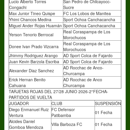
Lucio Alberto Torres
San Pedro de Chilcayocc-
Congachi
Sucre
Max Junior Tineo Quispe
FC Los Lobos de Manitea
Yhimi Chancos Medina
Sport Ochoa Canchacancha
Miguel Ander Rojas Huamán
Sport Ochoa Canchacancha
Real Coraspampa de Los
Yerson Tenorio Berrocal
Morochucos
Real Coraspampa de Los
Donee Ivan Prado Vizcarra
Morochucos
Jhimmy Rodriguez Arango
AD Sport Colca de Fajardo
Juan Kevin Barzola Escriba
AD Sport Colca de Fajardo
AD Rocchac de Anco-
Alexander Diaz Sanchez
Churcampa
Erick Hernan Benito
AD Rocchac de Anco
Cahuana
Churcampa
TARJETAS ROJAS DEL 27/28 JUNIO 2026-2°FECHA-
PARTIDOS DE VUELTA
JUGADOR
CLUB
SUSPENSIÓN
Diego Enmanuel Ruiz
FC Defensor
01 Fecha
Ventura
Patibamba
Alcides Daniel
Villa Barboza FC
01 Fecha
Gomboa Mendoza