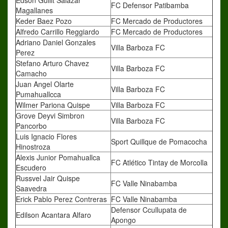
Edson Gullit Salazar
FC Defensor Patibamba
Magallanes
Keder Baez Pozo
FC Mercado de Productores
Alfredo Carrillo Reggiardo
FC Mercado de Productores
Adriano Daniel Gonzales
Villa Barboza FC
Perez
Stefano Arturo Chavez
Villa Barboza FC
Camacho
Juan Angel Olarte
Villa Barboza FC
Pumahuallcca
Wilmer Pariona Quispe
Villa Barboza FC
Grove Deyvi Simbron
Villa Barboza FC
Pancorbo
Luis Ignacio Flores
Sport Quillque de Pomacocha
Hinostroza
Alexis Junior Pomahuallca
FC Atlético Tintay de Morcolla
Escudero
Russvel Jair Quispe
FC Valle Ninabamba
Saavedra
Erick Pablo Perez Contreras
FC Valle Ninabamba
Defensor Ccullupata de
Edilson Acantara Alfaro
Apongo