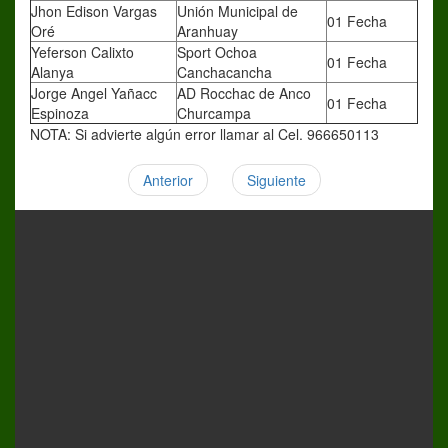
Jhon Edison Vargas
Unión Municipal de
01 Fecha
Oré
Aranhuay
Yeferson Calixto
Sport Ochoa
01 Fecha
Alanya
Canchacancha
Jorge Angel Yañacc
AD Rocchac de Anco
01 Fecha
Espinoza
Churcampa
NOTA: Si advierte algún error llamar al Cel. 966650113
Anterior
Siguiente