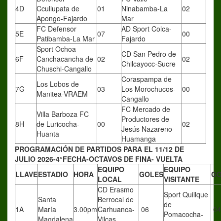
4D
Ccullupata de
01
Ninabamba-La
02
Apongo-Fajardo
Mar
FC Defensor
AD Sport Colca-
5E
07
00
Patibamba-La Mar
Fajardo
Sport Ochoa
CD San Pedro de
6F
Canchacancha de
02
02
Chilcayocc-Sucre
Chuschi-Cangallo
Coraspampa de
Los Lobos de
7G
03
Los Morochucos-
00
Manitea-VRAEM
Cangallo
FC Mercado de
Villa Barboza FC
Productores de
8H
de Luricocha-
00
02
Jesús Nazareno-
Huanta
Huamanga
PROGRAMACIÓN DE PARTIDOS PARA EL 11/12 DE
JULIO 2026-4°FECHA-OCTAVOS DE FINA- VUELTA
EQUIPO
EQUIPO
LLAVE
ESTADIO
HORA
GOLES
GO
LOCAL
VISITANTE
CD Erasmo
Sport Quillque
Santa
Berrocal de
de
1A
María
3.00pm
Carhuanca-
06
04
Pomacocha-
Magdalena
Vilcas