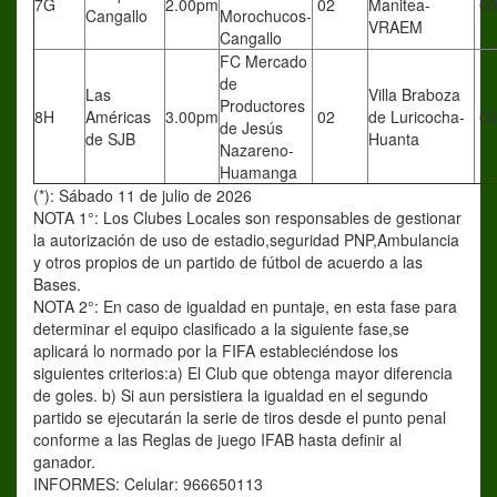
7G
2.00pm
02
Manitea-
00
Cangallo
Morochucos-
VRAEM
Cangallo
FC Mercado
de
Las
Villa Braboza
Productores
8H
Américas
3.00pm
02
de Luricocha-
02
de Jesús
de SJB
Huanta
Nazareno-
Huamanga
(*): Sábado 11 de julio de 2026
NOTA 1°: Los Clubes Locales son responsables de gestionar
la autorización de uso de estadio,seguridad PNP,Ambulancia
y otros propios de un partido de fútbol de acuerdo a las
Bases.
NOTA 2°: En caso de igualdad en puntaje, en esta fase para
determinar el equipo clasificado a la siguiente fase,se
aplicará lo normado por la FIFA estableciéndose los
siguientes criterios:a) El Club que obtenga mayor diferencia
de goles. b) Si aun persistiera la igualdad en el segundo
partido se ejecutarán la serie de tiros desde el punto penal
conforme a las Reglas de juego IFAB hasta definir al
ganador.
INFORMES: Celular: 966650113