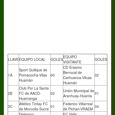
EQUIPO
LLAVE
EQUIPO LOCAL
GOLES
GOLES
VISITANTE
CD Erasmo
Sport Quillque de
Berrocal de
1A
Pomacocha-Vilas
00
02
Carhuanca-Vilcas
Huamán
Huamán
Club Por La Santa
Unión Municipal de
2B
FC de AACD-
02
01
Aranhuay-Huanta
Huamanga
Atlético Tintay FC
Federico Villarreal
3C
01
04
de Morcolla-Sucre
de Pichari-VRAEM
Defensor
FC Valle