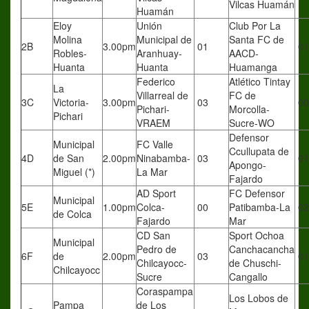
Vilcas Huamán
Huamán
Eloy
Unión
Club Por La
Molina
Municipal de
Santa FC de
2B
3.00pm
01
01
Robles-
Aranhuay-
AACD-
Huanta
Huanta
Huamanga
Federico
Atlético Tintay
La
Villarreal de
FC de
3C
Victoria-
3.00pm
03
00
Pichari-
Morcolla-
Pichari
VRAEM
Sucre-WO
Defensor
Municipal
FC Valle
Ccullupata de
4D
de San
2.00pm
Ninabamba-
03
01
Apongo-
Miguel (*)
La Mar
Fajardo
AD Sport
FC Defensor
Municipal
5E
1.00pm
Colca-
00
Patibamba-La
02
de Colca
Fajardo
Mar
CD San
Sport Ochoa
Municipal
Pedro de
Canchacancha
6F
de
2.00pm
03
01
Chilcayocc-
de Chuschi-
Chilcayocc
Sucre
Cangallo
Coraspampa
Los Lobos de
Pampa
de Los