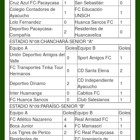
Cruz Azul FC-Pacaycasa
1
San Sebastián
0
Colegio Contadores de
FC Educación
1
1
Ayacucho
UNSCH
Lolo Fernandez
0
Huanca Sancos FC
1
Deportivo Pacaycasa-
Residentes de
2
0
Compañía
Huancavelica
ESTADIO N°08:CHANCHARÁ-SENIOR "A"
Equipo A
Goles
Equipo B
Goles
Unión Deportivo Amigos del
0
Sport Amigos FC
1
Valle
FC Transportes Tinka Tour
0
CD Santa Elena
2
Hermanos
CD Independiente
Deportivo Dínamo
2
1
Ayacucho
Inter Huamanga
0
Cabitos FC
1
FC Huanca Sancos
0
Club Salesianos
1
ESTADIO N°09:PARAÍSO-SENIOR "B"
Equipo A
Goles
Equipo B
Goles
FC Atlético Nazareno
4
Real Amistad FC
1
Boca Junior
4
FC Mamasori
1
Los Tigres de Perico
2
FC Real Pacaycasa
0
Residentes de
FC Ingeniería de