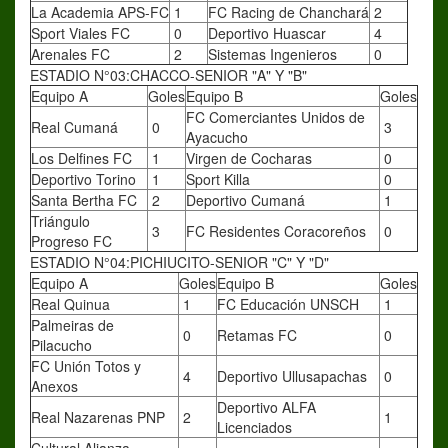
La Academia APS-FC
1
FC Racing de Chanchará
2
Sport Viales FC
0
Deportivo Huascar
4
Arenales FC
2
Sistemas Ingenieros
0
ESTADIO N°03:CHACCO-SENIOR "A" Y "B"
Equipo A
Goles
Equipo B
Goles
FC Comerciantes Unidos de
Real Cumaná
0
3
Ayacucho
Los Delfines FC
1
Virgen de Cocharas
0
Deportivo Torino
1
Sport Killa
0
Santa Bertha FC
2
Deportivo Cumaná
1
Triángulo
3
FC Residentes Coracoreños
0
Progreso FC
ESTADIO N°04:PICHIUCITO-SENIOR "C" Y "D"
Equipo A
Goles
Equipo B
Goles
Real Quinua
1
FC Educación UNSCH
1
Palmeiras de
0
Retamas FC
0
Pilacucho
FC Unión Totos y
4
Deportivo Ullusapachas
0
Anexos
Deportivo ALFA
Real Nazarenas PNP
2
1
Licenciados