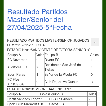
Resultado Partidos
Master/Senior del
27/04/2025-5°Fecha
RESULTADO PARTIDOS MASTER/SENIOR JUGADOS
EL 27/04/2025-5°FECHA
ESTADIO N°01:SAN VICENTE DE TOTORA-SENIOR "C"
Equipo A
Goles
Equipo B
Goles
FC Nazareno
2
Rivers FC
1
Residentes San José de
Auditores FC
2
4
Ticllas
Sport Paras
1
Señor de la Picota FC
0
FC Five
0
Club Deportivo Quinua
3
APROVISA
ESTADIO N°02:BOMBONERA-SENIOR "D"
Equipo A
Goles
Equipo B
Goles
Rectificaciones López
1
FBC Los Andes
2
Sport Club Maravillas
0
Sacos FC
0