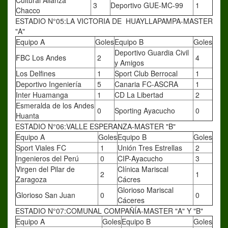
Cultural Alianza
3
Deportivo GUE-MC-99
1
Chacco
ESTADIO N°05:LA VICTORIA DE HUAYLLAPAMPA-MASTER
"A"
Equipo A
Goles
Equipo B
Goles
Deportivo Guardia Civil
FBC Los Andes
2
4
y Amigos
Los Delfines
1
Sport Club Berrocal
1
Deportivo Ingeniería
5
Canaria FC-ASCRA
1
Inter Huamanga
1
CD La Libertad
2
Esmeralda de los Andes
0
Sporting Ayacucho
0
Huanta
ESTADIO N°06:VALLE ESPERANZA-MASTER "B"
Equipo A
Goles
Equipo B
Goles
Sport Viales FC
1
Unión Tres Estrellas
2
Ingenieros del Perú
0
CIP-Ayacucho
3
Virgen del Pilar de
Clínica Mariscal
2
1
Zaragoza
Cácres
Glorioso Mariscal
Glorioso San Juan
0
0
Cáceres
ESTADIO N°07:COMUNAL COMPAÑÍA-MASTER "A" Y "B"
Equipo A
Goles
Equipo B
Goles