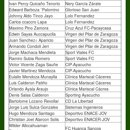
Ivan Percy Quicaño Tenorio
Nery García Zárate
Edward Barboza ¨Palomino
Glorioso San Juan
Johnny Aldo Tinco Jayo
Lolo Fernandez
Carlos ccaccro Lapa
Lolo Fernandez
Maximo Pino Zamora
Cruz Azul FC-Pacaycasa
Edwin Sayas Auccapuclla
Virgen del Pilar de Zaragoza
Juan Sanchez< Aparicio
Virgen del Pilar de Zaragoza
Armando Condoli Jeri
Virgen del Pilar de Zaragoza
Jorge Machaca Mendieta
Sport Viales FC
Ramiro Subia Romero
Sport Viales FC
Victor Vicente Zaga Sauñe
CIP-Ayacucho
Javier Martinez Mendoza
CIP-Ayacucho
Eulalio Mendoza Munaylla
Clínica Mariscal Cáceres
Luis Calderon Patiño
Clínica Mariscal Cáceres
Orlando Ayala Araujo
Clínica Mariscal Cácres
Denis Salas Calderon
Sporting Ayacucho
Bartolome Lozano Revollar
CD La Libertad
Jorge Luis Sulca Gonzales
Sistemas Ingenieros
Hugo Mendoza Santiago
Deportivo ENACE-JOV
Christian Joel Alarcon Solis
Deportivo ENACER-JOV
Wilder Allccahuaman
FC Huanca Sancos