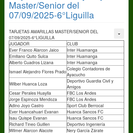
Master/Senior del
07/09/2025-6°Liguilla
TARJETAS AMARILLAS MASTER/SENIOR DEL
07/09/2025-6°LIGUILLA
JUGADOR
CLUB
Ever Franco Alarcon Jaico
Inter Huamanga
Emiliano Quito Sulca
Inter Huamanga
Alberto Cuadros Lizana
Inter Huamanga
Colegio Contadores de
Ismael Alejandro Flores Prado
Ayacucho
Deportivo Guardia Civil y
Wilber Huanca Loza
Amigos
Cesar Perales Huaylla
FBC Los Andes
Jorge Espinoza Mendoza
FBC Los Andes
Adino Joyo Castro
Sport Club Berrocal
Ever Huancahuari Evanan
Huanca Sancos FC
Isau Quispe Evanan
Huanca Sancos FC
Richard Tineo Guillen
Deportivo Ingeniería
Wilmer Alarcon Alacote
Nery García Zárate