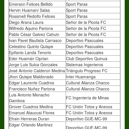
Emerson Felices Bellido
Sport Paras
Hervin Huamaní Salas
Sport Paras
Rossmell Redolfo Felices
Sport Paras
Diego Arana Laura
Señor de la Picota FC
Wilfredo Aquino Pariona
Señor de la Picota FC
Pablo César Galvez Cahuin
Señor de la Picota FC
Ivan Pavel Bautista Carrasco
Deportivo Pascuales
Celestino Quinto Quispe
Deportivo Pascuales
Epifanio Landa Tenorio
Deportivo Pascuales
Eder Huamán Ciprian
Club Deportivo Quinua
Jorge Luis Sulca Gonzales
Sistemas Ingenieros
José Antonio Calderon Medina
Triángulo Progreso FC
Jhon Quispe Maldonado
Inter Huamanga
Edgar Laurente Cuadros
Cultural Alianza Chacco
Francisco Nuñez Pariona
Cultural Alianza Chacco
Luis Antonio Menacho
FC Ingeniería de Minas
Gamboa
Grover Cuadros Medina
FC Unión Totos y Anexos
Emanuel Ataucusi Flores
FC Unión Totos y Anexos
Efrain Herreras Duran
Deportivo GUE-MC-99
Edgar Orlando Martinez
Deportivo GUE-MC-99