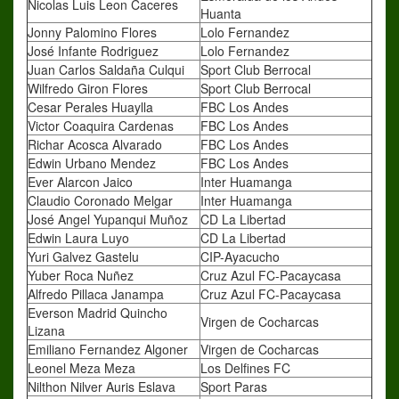
Nicolas Luis Leon Caceres
Huanta
Jonny Palomino Flores
Lolo Fernandez
José Infante Rodriguez
Lolo Fernandez
Juan Carlos Saldaña Culqui
Sport Club Berrocal
Wilfredo Giron Flores
Sport Club Berrocal
Cesar Perales Huaylla
FBC Los Andes
Victor Coaquira Cardenas
FBC Los Andes
Richar Acosca Alvarado
FBC Los Andes
Edwin Urbano Mendez
FBC Los Andes
Ever Alarcon Jaico
Inter Huamanga
Claudio Coronado Melgar
Inter Huamanga
José Angel Yupanqui Muñoz
CD La Libertad
Edwin Laura Luyo
CD La Libertad
Yuri Galvez Gastelu
CIP-Ayacucho
Yuber Roca Nuñez
Cruz Azul FC-Pacaycasa
Alfredo Pillaca Janampa
Cruz Azul FC-Pacaycasa
Everson Madrid Quincho
Virgen de Cocharcas
Lizana
Emiliano Fernandez Algoner
Virgen de Cocharcas
Leonel Meza Meza
Los Delfines FC
Nilthon Nilver Auris Eslava
Sport Paras