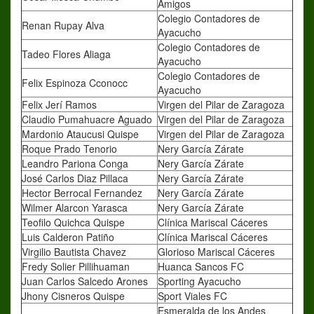
Amigos
Colegio Contadores de
Renan Rupay Alva
Ayacucho
Colegio Contadores de
Tadeo Flores Aliaga
Ayacucho
Colegio Contadores de
Felix Espinoza Cconocc
Ayacucho
Felix Jerí Ramos
Virgen del Pilar de Zaragoza
Claudio Pumahuacre Aguado
Virgen del Pilar de Zaragoza
Mardonio Ataucusi Quispe
Virgen del Pilar de Zaragoza
Roque Prado Tenorio
Nery García Zárate
Leandro Pariona Conga
Nery García Zárate
José Carlos Diaz Pillaca
Nery García Zárate
Hector Berrocal Fernandez
Nery García Zárate
Wilmer Alarcon Yarasca
Nery García Zárate
Teofilo Quichca Quispe
Clínica Mariscal Cáceres
Luis Calderon Patiño
Clínica Mariscal Cáceres
Virgilio Bautista Chavez
Glorioso Mariscal Cáceres
Fredy Solier Pillihuaman
Huanca Sancos FC
Juan Carlos Salcedo Arones
Sporting Ayacucho
Jhony Cisneros Quispe
Sport Viales FC
Esmeralda de los Andes