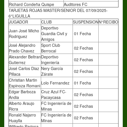
Richard Condeña Quispe
Auditores FC
TARJETAS ROJAS MASTER/SENIOR DEL 07/09/2025-
6°LIGUILLA
JUGADOR
CLUB
SUSPENSION
N°RECIBO
Deportivo
Juan José Micho
Guardia Civil y
01 Fecha
Rodriguez
Amigos
José Alejandro
Sport Club
02 Fechas
Prado Chavez
Berrocal
Alexander Beltran
Deportivo
02 Fechas
Gutierrez
Ingeniería
José Carlos Diaz
Nery García
02 Fechas
Pillaca
Zárate
Christian Martin
Lolo Fernandez
01 Fecha
Espinoza Romani
Edgar Barboza
Cruz Azul FC-
02 Fechas
Andia
Pacaycasa
Alberto Araujo
FC Ingeniería de
02 Fechas
Ricra
Minas
Ronald Najarro
FC Ingeniería de
02 Fechas
Huaylla
Minas
Wilfredo Pariona