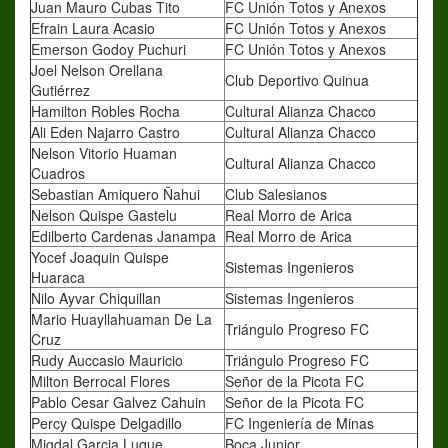
Juan Mauro Cubas Tito
FC Unión Totos y Anexos
Efrain Laura Acasio
FC Unión Totos y Anexos
Emerson Godoy Puchuri
FC Unión Totos y Anexos
Joel Nelson Orellana
Club Deportivo Quinua
Gutiérrez
Hamilton Robles Rocha
Cultural Alianza Chacco
Ali Eden Najarro Castro
Cultural Alianza Chacco
Nelson Vitorio Huaman
Cultural Alianza Chacco
Cuadros
Sebastian Amiquero Ñahui
Club Salesianos
Nelson Quispe Gastelu
Real Morro de Arica
Edilberto Cardenas Janampa
Real Morro de Arica
Yocef Joaquin Quispe
Sistemas Ingenieros
Huaraca
Nilo Ayvar Chiquillan
Sistemas Ingenieros
Mario Huayllahuaman De La
Triángulo Progreso FC
Cruz
Rudy Auccasio Mauricio
Triángulo Progreso FC
Milton Berrocal Flores
Señor de la Picota FC
Pablo Cesar Galvez Cahuin
Señor de la Picota FC
Percy Quispe Delgadillo
FC Ingeniería de Minas
Migdal Garcia Luque
Boca Junior