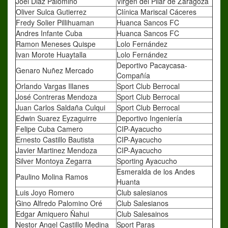
Joel Diaz Palomino
Virgen del Pilar de Zaragoza
Oliver Sulca Gutierrez
Clínica Mariscal Cáceres
Fredy Solier Pillihuaman
Huanca Sancos FC
Andres Infante Cuba
Huanca Sancos FC
Ramon Meneses Quispe
Lolo Fernández
Ivan Morote Huaytalla
Lolo Fernández
Deportivo Pacaycasa-
Genaro Nuñez Mercado
Compañía
Orlando Vargas Illanes
Sport Club Berrocal
José Contreras Mendoza
Sport Club Berrocal
Juan Carlos Saldaña Culqui
Sport Club Berrocal
Edwin Suarez Eyzaguirre
Deportivo Ingeniería
Felipe Cuba Camero
CIP-Ayacucho
Ernesto Castillo Bautista
CIP-Ayacucho
Javier Martinez Mendoza
CIP-Ayacucho
Silver Montoya Zegarra
Sporting Ayacucho
Esmeralda de los Andes
Paulino Molina Ramos
Huanta
Luis Joyo Romero
Club salesianos
Gino Alfredo Palomino Oré
Club Salesianos
Edgar Amiquero Ñahui
Club Salesainos
Nestor Angel Castillo Medina
Sport Paras