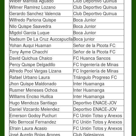
Wilber Mantilla Aguado
Club Deportivo Quinua
Wilmer Ramirez Lozano
Club Deportivo Quinua
Gerardo Sanchez Valencia
Club Deportivo Quinua
Wilfredo Pariona Quispe
Boca Junior
Nilo Quispe Saavedra
Boca Junior
Migdol Garcia Luque
Boca Junior
Nadsum De La Cruz Auccapuclla
Boca junior
Yohan Auqui Huaman
Señor de la Picota FC
Tony Ayme Chacchi
Señor de la Picota FC
David Quichua Chaico
FC Huanca Sancos
Percy Quispe Delgadillo
FC Ingeniería de Minas
Alfredo Pool Vargas Lizana
FC Ingeniería de Minas
Rafael Urbano Laura
Triángulo Progreso FC
Jhon Quispe Maldonado
Inter Huamanga
Rusmer Meneses Ochoa
Inter Huamanga
Williams Enciso Huillca
Inter Huamanga
Hugo Mendoza Santiago
Deportivo ENACE-JOV
Daniel Vizcardo Melendez
Deportivo ENACE-JOV
Emerson Godoy Puchuri
FC Unión Totso y Anexos
Nilo Berrocal Fernandez
FC Unión Totos y Anexos
Efrain Laura Acasio
FC Unión Totos y Anexos
José Aurelio Rojas Arones
Club Salesianos