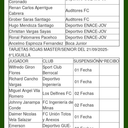
Coronado
Renan Carlos Aperrigue
Auditores FC
Cabrera
Grober Saras Santiago
Auditores FC
Hugo Mendoza Santiago
Deportivo ENACE-JOV
Christian Vargas Sayas
Deportivo ENACE-JOV
Ronal Palomares Pacehco
Deportivo ENACE-JOV
Ancelmo Espinoza Fernandez
Boca Junior
TARJETAS ROJAS MASTER/SENIOR DEL 21/09/2025-
8°LIGUILLA
JUGADOR
CLUB
SUSPENSIÓN
N°RECIBO
Wilfredo Giron
Sport Club
01 Fecha
Flores
Berrocal
Richard Cancho
Deportivo
01 Fecha
Vargas
Ingeniería
Miguel Angel Vila
Los Delfines FC
02 Fechas
Romero
Johnny Janampa
FC Ingeniería de
02 Fechas
Conde
Minas
Daimer Nicolas
FC Unión Totos
01 Fecha
Vela Salazar
y Anexos
Emerson
Deportivo GUE-