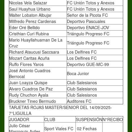
Nicolas Vela Salazar
FC Unión Totos y Anexos
Saul Huayhua Urbano
FC Unión Totos y Anexos
Walter Lobaton Albujar
Señor de la Picota FC
Wilfredo Perez Cardenas
Deportivo Pascuales
Eder Oré Bellido
Deportivo ENACE-JOV
Cristhian Curi Rubina
Triángulo Progreso FC
Mario Huayllahuaman De La
Triángulo Progreso FC
Cruz
Richard Ataucusi Saccsara
Los Delfines FC
Mozart Caritas Acuña
Los Delfines FC
Ruffo Flores Yaros
Deportivo GUE-MC-99
José Antonio Cuadros
Boca Junior
Berrocal
Juan Loayza Quispe
Club Salesianos
Alvaro Cuadros De Paz
Club Salesianos
Rudy Chuchon Ayala
Club Salesianos
Bruckner Tineo Bermudo
Auditores FC
TARJETAS ROJAS MASTER/SENIOR DEL 14/09/2025-
7°LIGUILLA
JUGADOR
CLUB
SUSPENSIÓN
N°RECIBO
Julio César
Sport Viales FC
02 Fechas
Marroquin Aviles