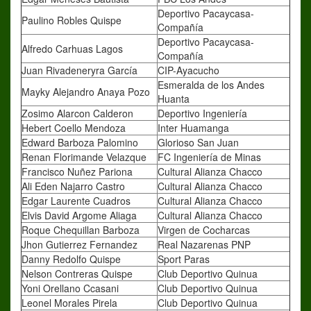
Deportivo Pacaycasa-
Paulino Robles Quispe
Compañía
Deportivo Pacaycasa-
Alfredo Carhuas Lagos
Compañía
Juan Rivadeneryra García
CIP-Ayacucho
Esmeralda de los Andes
Mayky Alejandro Anaya Pozo
Huanta
Zosimo Alarcon Calderon
Deportivo Ingeniería
Hebert Coello Mendoza
Inter Huamanga
Edward Barboza Palomino
Glorioso San Juan
Renan Florimande Velazque
FC Ingeniería de Minas
Francisco Nuñez Pariona
Cultural Alianza Chacco
Ali Eden Najarro Castro
Cultural Alianza Chacco
Edgar Laurente Cuadros
Cultural Alianza Chacco
Elvis David Argome Aliaga
Cultural Alianza Chacco
Roque Chequillan Barboza
Virgen de Cocharcas
Jhon Gutierrez Fernandez
Real Nazarenas PNP
Danny Redolfo Quispe
Sport Paras
Nelson Contreras Quispe
Club Deportivo Quinua
Yoni Orellano Ccasani
Club Deportivo Quinua
Leonel Morales Pirela
Club Deportivo Quinua