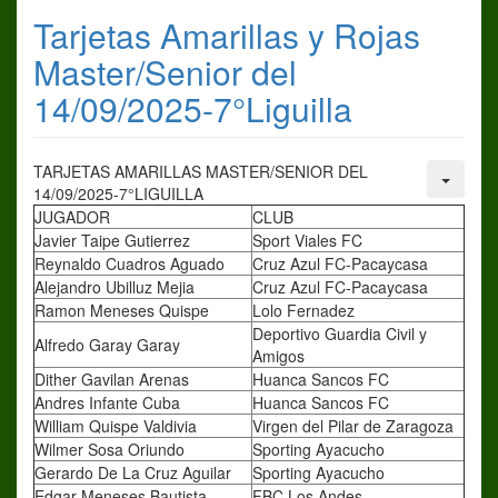
Tarjetas Amarillas y Rojas
Master/Senior del
14/09/2025-7°Liguilla
TARJETAS AMARILLAS MASTER/SENIOR DEL
14/09/2025-7°LIGUILLA
JUGADOR
CLUB
Javier Taipe Gutierrez
Sport Viales FC
Reynaldo Cuadros Aguado
Cruz Azul FC-Pacaycasa
Alejandro Ubilluz Mejia
Cruz Azul FC-Pacaycasa
Ramon Meneses Quispe
Lolo Fernadez
Deportivo Guardia Civil y
Alfredo Garay Garay
Amigos
Dither Gavilan Arenas
Huanca Sancos FC
Andres Infante Cuba
Huanca Sancos FC
William Quispe Valdivia
Virgen del Pilar de Zaragoza
Wilmer Sosa Oriundo
Sporting Ayacucho
Gerardo De La Cruz Aguilar
Sporting Ayacucho
Edgar Meneses Bautista
FBC Los Andes