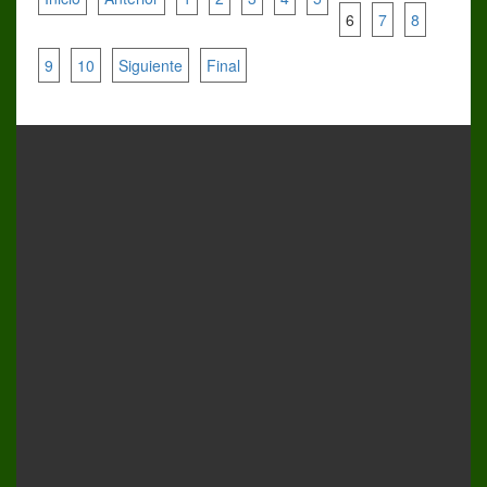
6
7
8
9
10
Siguiente
Final