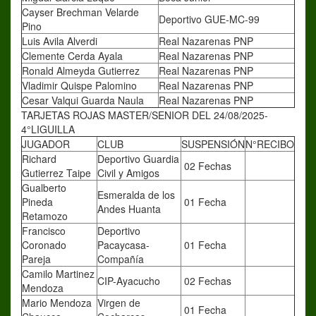
Cayser Brechman Velarde
Deportivo GUE-MC-99
Pino
Luis Avila Alverdi
Real Nazarenas PNP
Clemente Cerda Ayala
Real Nazarenas PNP
Ronald Almeyda Gutierrez
Real Nazarenas PNP
Vladimir Quispe Palomino
Real Nazarenas PNP
Cesar Valqui Guarda Naula
Real Nazarenas PNP
TARJETAS ROJAS MASTER/SENIOR DEL 24/08/2025-
4°LIGUILLA
JUGADOR
CLUB
SUSPENSIÓN
N°RECIBO
Richard
Deportivo Guardia
02 Fechas
Gutierrez Taipe
Civil y Amigos
Gualberto
Esmeralda de los
Pineda
01 Fecha
Andes Huanta
Retamozo
Francisco
Deportivo
Coronado
Pacaycasa-
01 Fecha
Pareja
Compañía
Camilo Martinez
CIP-Ayacucho
02 Fechas
Mendoza
Mario Mendoza
Virgen de
01 Fecha