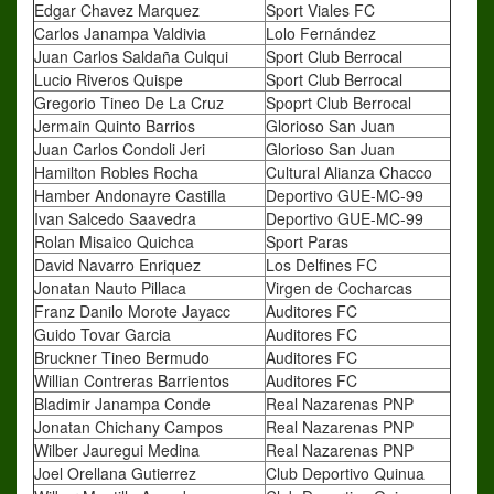
Edgar Chavez Marquez
Sport Viales FC
Carlos Janampa Valdivia
Lolo Fernández
Juan Carlos Saldaña Culqui
Sport Club Berrocal
Lucio Riveros Quispe
Sport Club Berrocal
Gregorio Tineo De La Cruz
Spoprt Club Berrocal
Jermain Quinto Barrios
Glorioso San Juan
Juan Carlos Condoli Jeri
Glorioso San Juan
Hamilton Robles Rocha
Cultural Alianza Chacco
Hamber Andonayre Castilla
Deportivo GUE-MC-99
Ivan Salcedo Saavedra
Deportivo GUE-MC-99
Rolan Misaico Quichca
Sport Paras
David Navarro Enriquez
Los Delfines FC
Jonatan Nauto Pillaca
Virgen de Cocharcas
Franz Danilo Morote Jayacc
Auditores FC
Guido Tovar Garcia
Auditores FC
Bruckner Tineo Bermudo
Auditores FC
Willian Contreras Barrientos
Auditores FC
Bladimir Janampa Conde
Real Nazarenas PNP
Jonatan Chichany Campos
Real Nazarenas PNP
Wilber Jauregui Medina
Real Nazarenas PNP
Joel Orellana Gutierrez
Club Deportivo Quinua