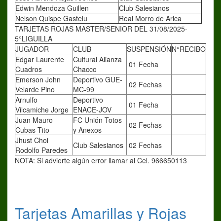
Edwin Mendoza Guillen
Club Salesianos
Nelson Quispe Gastelu
Real Morro de Arica
TARJETAS ROJAS MASTER/SENIOR DEL 31/08/2025-
5°LIGUILLA
JUGADOR
CLUB
SUSPENSIÓN
N°RECIBO
Edgar Laurente
Cultural Alianza
01 Fecha
Cuadros
Chacco
Emerson John
Deportivo GUE-
02 Fechas
Velarde Pino
MC-99
Arnulfo
Deportivo
01 Fecha
Vilcamiche Jorge
ENACE-JOV
Juan Mauro
FC Unión Totos
02 Fechas
Cubas Tito
y Anexos
Jhust Choi
Club Salesianos
02 Fechas
Rodolfo Paredes
NOTA: Si advierte algún error llamar al Cel. 966650113
Tarjetas Amarillas y Rojas