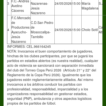
F.C.-Andres
3
Nazarenas-
24/05/2026
15:00
María
S.J.
Avelino
Jesús
Magdalena
Cáceres
Nazareno
F.C.Mercado
de
C.D.San Pedro
Productores
de
Car
4
24/05/2026
15:00
Cholo Sotil
Ayacucho-
Mosoccallpa-
Alto
Jesús
Tambillo
Nazareno
INFORMES: CEL.966164245
NOTA: Invocamos el buen comportamiento de jugadores,
hinchas de los clubes participantes, por que se jugará los
partidos en estadios abiertos (es nuestra realidad), cualquier
acto de violencia se sancionará con separación inmediata
del club del Torneo Copa Perú 2026 (Artículo 21° y 22° del
Reglamento de la Copa Perú 2026). Igualmente que los
jugadores estén reglamentariamente afiliados. Así mismo
invocamos a los árbitros conducir los partidos con
profesionalidad, responsabilidad, imparcialidad y a los
organizadores responsabilidad en gestionar estadios,
seguridad (PNP), ambulancia y otros aspectos logísticos
propios de los partidos de fútbol.