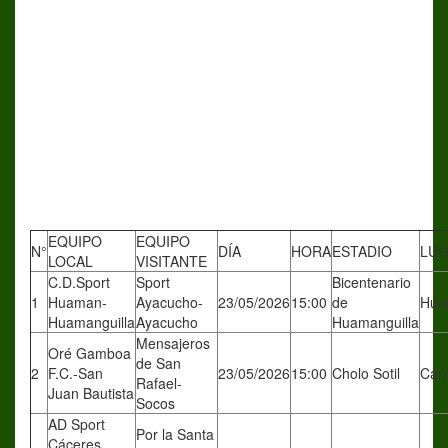
EQUIPO
EQUIPO
N°
DÍA
HORA
ESTADIO
LU
LOCAL
VISITANTE
C.D.Sport
Sport
Bicentenario
1
Huaman-
Ayacucho-
23/05/2026
15:00
de
Hua
Huamanguilla
Ayacucho
Huamanguilla
Mensajeros
Oré Gamboa
de San
2
F.C.-San
23/05/2026
15:00
Cholo Sotil
Car
Rafael-
Juan Bautista
Socos
AD Sport
Por la Santa
Cáceres