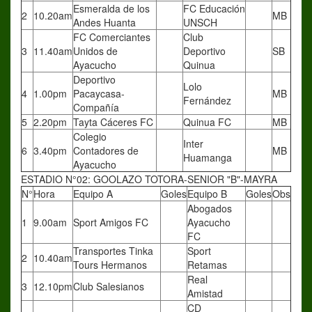
Esmeralda de los
FC Educación
2
10.20am
MB
Andes Huanta
UNSCH
FC Comerciantes
Club
3
11.40am
Unidos de
Deportivo
SB
Ayacucho
Quinua
Deportivo
Lolo
4
1.00pm
Pacaycasa-
MB
Fernández
Compañía
5
2.20pm
Tayta Cáceres FC
Quinua FC
MB
Colegio
Inter
6
3.40pm
Contadores de
MB
Huamanga
Ayacucho
ESTADIO N°02: GOOLAZO TOTORA-SENIOR "B"-MAYRA
N°
Hora
Equipo A
Goles
Equipo B
Goles
Obs
Abogados
1
9.00am
Sport Amigos FC
Ayacucho
FC
Transportes Tinka
Sport
2
10.40am
Tours Hermanos
Retamas
Real
3
12.10pm
Club Salesianos
Amistad
CD