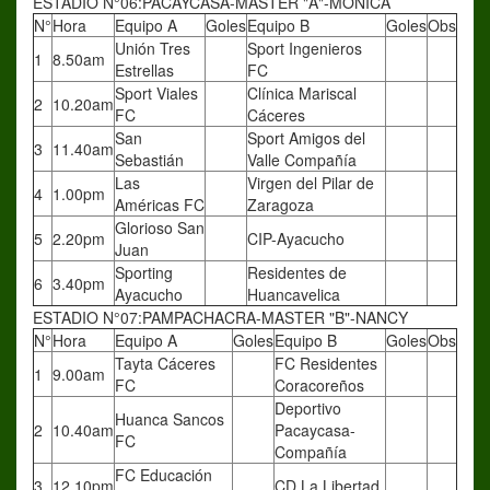
ESTADIO N°06:PACAYCASA-MASTER "A"-MÓNICA
N°
Hora
Equipo A
Goles
Equipo B
Goles
Obs
Unión Tres
Sport Ingenieros
1
8.50am
Estrellas
FC
Sport Viales
Clínica Mariscal
2
10.20am
FC
Cáceres
San
Sport Amigos del
3
11.40am
Sebastián
Valle Compañía
Las
Virgen del Pilar de
4
1.00pm
Américas FC
Zaragoza
Glorioso San
5
2.20pm
CIP-Ayacucho
Juan
Sporting
Residentes de
6
3.40pm
Ayacucho
Huancavelica
ESTADIO N°07:PAMPACHACRA-MASTER "B"-NANCY
N°
Hora
Equipo A
Goles
Equipo B
Goles
Obs
Tayta Cáceres
FC Residentes
1
9.00am
FC
Coracoreños
Deportivo
Huanca Sancos
2
10.40am
Pacaycasa-
FC
Compañía
FC Educación
3
12.10pm
CD La Libertad