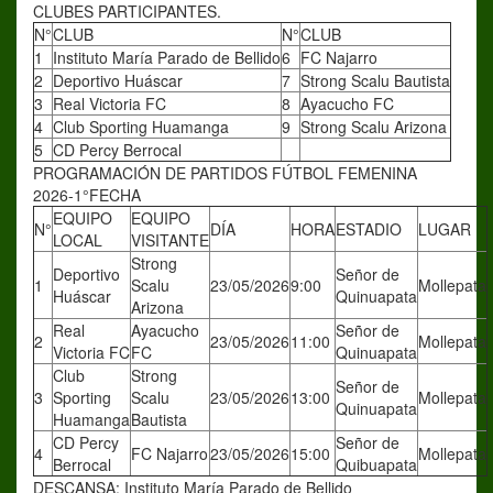
CLUBES PARTICIPANTES.
N°
CLUB
N°
CLUB
1
Instituto María Parado de Bellido
6
FC Najarro
2
Deportivo Huáscar
7
Strong Scalu Bautista
3
Real Victoria FC
8
Ayacucho FC
4
Club Sporting Huamanga
9
Strong Scalu Arizona
5
CD Percy Berrocal
PROGRAMACIÓN DE PARTIDOS FÚTBOL FEMENINA
2026-1°FECHA
EQUIPO
EQUIPO
N°
DÍA
HORA
ESTADIO
LUGAR
LOCAL
VISITANTE
Strong
Deportivo
Señor de
1
Scalu
23/05/2026
9:00
Mollepata
Huáscar
Quinuapata
Arizona
Real
Ayacucho
Señor de
2
23/05/2026
11:00
Mollepata
Victoria FC
FC
Quinuapata
Club
Strong
Señor de
3
Sporting
Scalu
23/05/2026
13:00
Mollepata
Quinuapata
Huamanga
Bautista
CD Percy
Señor de
4
FC Najarro
23/05/2026
15:00
Mollepata
Berrocal
Quibuapata
DESCANSA: Instituto María Parado de Bellido