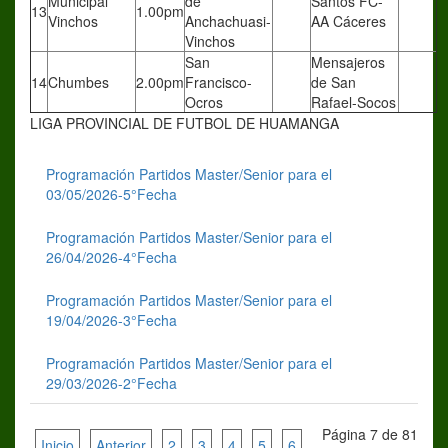
Municipal
de
Santos FC-
13
1.00pm
Vinchos
Anchachuasi-
AA Cáceres
Vinchos
San
Mensajeros
14
Chumbes
2.00pm
Francisco-
de San
Ocros
Rafael-Socos
LIGA PROVINCIAL DE FUTBOL DE HUAMANGA
Programación Partidos Master/Senior para el
03/05/2026-5°Fecha
Programación Partidos Master/Senior para el
26/04/2026-4°Fecha
Programación Partidos Master/Senior para el
19/04/2026-3°Fecha
Programación Partidos Master/Senior para el
29/03/2026-2°Fecha
Página 7 de 81
Inicio
Anterior
2
3
4
5
6