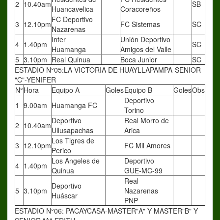
2
10.40am
SB
Huancavelica
Coracoreños
FC Deportivo
3
12.10pm
FC Sistemas
SC
Nazarenas
Inter
Unión Deportivo
4
1.40pm
SC
Huamanga
Amigos del Valle
5
3.10pm
Real Quinua
Boca Junior
SC
ESTADIO N°05:LA VICTORIA DE HUAYLLAPAMPA-SENIOR
"C"-YENIFER
N°
Hora
Equipo A
Goles
Equipo B
Goles
Obs
Deportivo
1
9.00am
Huamanga FC
Torino
Deportivo
Real Morro de
2
10.40am
Ullusapachas
Arica
Los Tigres de
3
12.10pm
FC Mil Amores
Perico
Los Angeles de
Deportivo
4
1.40pm
Quinua
GUE-MC-99
Real
Deportivo
5
3.10pm
Nazarenas
Huáscar
PNP
ESTADIO N°06: PACAYCASA-MASTER"A" Y MASTER"B" Y