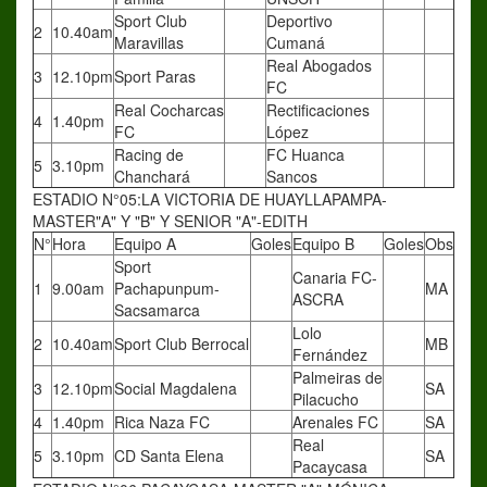
Sport Club
Deportivo
2
10.40am
Maravillas
Cumaná
Real Abogados
3
12.10pm
Sport Paras
FC
Real Cocharcas
Rectificaciones
4
1.40pm
FC
López
Racing de
FC Huanca
5
3.10pm
Chanchará
Sancos
ESTADIO N°05:LA VICTORIA DE HUAYLLAPAMPA-
MASTER"A" Y "B" Y SENIOR "A"-EDITH
N°
Hora
Equipo A
Goles
Equipo B
Goles
Obs
Sport
Canaria FC-
1
9.00am
Pachapunpum-
MA
ASCRA
Sacsamarca
Lolo
2
10.40am
Sport Club Berrocal
MB
Fernández
Palmeiras de
3
12.10pm
Social Magdalena
SA
Pilacucho
4
1.40pm
Rica Naza FC
Arenales FC
SA
Real
5
3.10pm
CD Santa Elena
SA
Pacaycasa