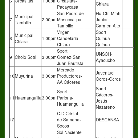
6
Orcasitas
1.00pm
Orcasitas-
Chiara
Pacaycasa
San Pedro de
Ho-Chi-Minh
Municipal
7
2.00pm
Mosoccallpa-
Junior-
Tambillo
Tambillo
Carmen Alto
Virgen
Sport
Municipal
8
1.00pm
Candelaria-
Quinua-
Chiara
Chiara
Quinua
Sport
UNSCH-
9
Cholo Sotil
3.00pm
Gomez-San
Ayacucho
Juan Bautista
Mercado
Juventud
10
Muyurina
3.00pm
Productores-
Ocros-Ocros
AA Cáceres
Sport
Sport
Cáceres-
11
Huamanguilla
3.00pm
Pariona-
Jesús
Huamanguilla
Nazareno
C.D.Cristal
12
de Samana-
DESCANSA
Socos
Sol Naciente