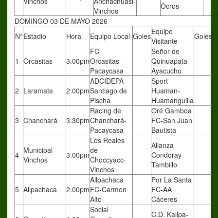
Vinchos
Anchachuasi-
Ocros
Vinchos
DOMINGO 03 DE MAYO 2026
Equipo
N°
Estadio
Hora
Equipo Local
Goles
Goles
Visitante
FC
Señor de
1
Orcasitas
3.00pm
Orcasitas-
Quinuapata-
Pacaycasa
Ayacucho
ADCIDEPA-
Sport
2
Laramate
2.00pm
Santiago de
Huaman-
Pischa
Huamanguilla
Racing de
Oré Gamboa
3
Chanchará
3.30pm
Chanchará-
FC-San Juan
Pacaycasa
Bautista
Los Reales
Alianza
Municipal
de
4
3.00pm
Condoray-
Vinchos
Choccyacc-
Tambillo
Vinchos
Allpachaca
Por La Santa
5
Allpachaca
2.00pm
FC-Carmen
FC-AA
Alto
Cáceres
Social
C.D. Kallpa-