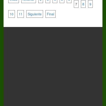
7
8
9
10
11
Siguiente
Final