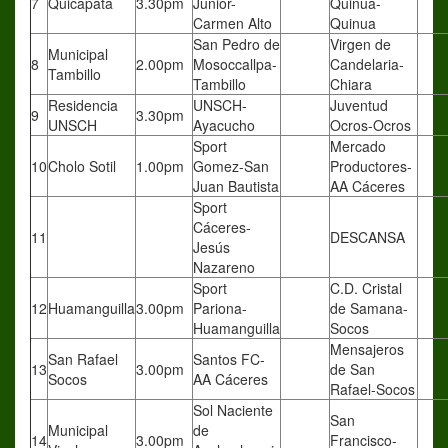
7
Quicapata
3.30pm
Junior-
Quinua-
Carmen Alto
Quinua
San Pedro de
Virgen de
Municipal
8
2.00pm
Mosoccallpa-
Candelaria-
Tambillo
Tambillo
Chiara
Residencia
UNSCH-
Juventud
9
3.30pm
UNSCH
Ayacucho
Ocros-Ocros
Sport
Mercado
10
Cholo Sotil
1.00pm
Gomez-San
Productores-
Juan Bautista
AA Cáceres
Sport
Cáceres-
11
DESCANSA
Jesús
Nazareno
Sport
C.D. Cristal
12
Huamanguilla
3.00pm
Pariona-
de Samana-
Huamanguilla
Socos
Mensajeros
San Rafael
Santos FC-
13
3.00pm
de San
Socos
AA Cáceres
Rafael-Socos
Sol Naciente
San
Municipal
de
14
3.00pm
Francisco-