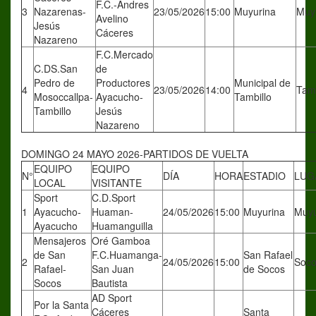
F.C.-Andres
3
Nazarenas-
23/05/2026
15:00
Muyurina
Muy
Avelino
Jesús
Cáceres
Nazareno
F.C.Mercado
C.DS.San
de
Pedro de
Productores
Municipal de
4
23/05/2026
14:00
Tamb
Mosoccallpa-
Ayacucho-
Tambillo
Tambillo
Jesús
Nazareno
DOMINGO 24 MAYO 2026-PARTIDOS DE VUELTA
EQUIPO
EQUIPO
N°
DÍA
HORA
ESTADIO
LUG
LOCAL
VISITANTE
Sport
C.D.Sport
1
Ayacucho-
Huaman-
24/05/2026
15:00
Muyurina
Muyu
Ayacucho
Huamanguilla
Mensajeros
Oré Gamboa
de San
F.C.Huamanga-
San Rafael
2
24/05/2026
15:00
Soc
Rafael-
San Juan
de Socos
Socos
Bautista
AD Sport
Por la Santa
Cáceres
Santa