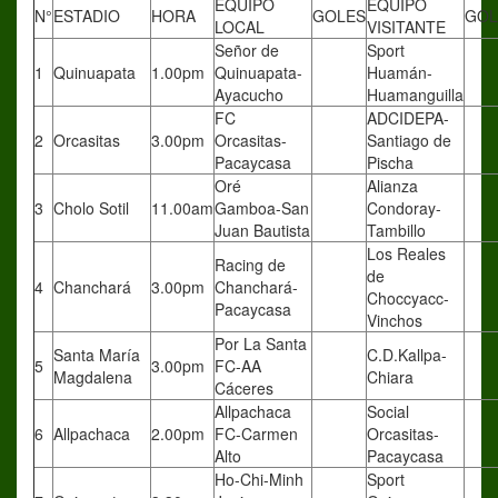
EQUIPO
EQUIPO
N°
ESTADIO
HORA
GOLES
GOL
LOCAL
VISITANTE
Señor de
Sport
1
Quinuapata
1.00pm
Quinuapata-
Huamán-
Ayacucho
Huamanguilla
FC
ADCIDEPA-
2
Orcasitas
3.00pm
Orcasitas-
Santiago de
Pacaycasa
Pischa
Oré
Alianza
3
Cholo Sotil
11.00am
Gamboa-San
Condoray-
Juan Bautista
Tambillo
Los Reales
Racing de
de
4
Chanchará
3.00pm
Chanchará-
Choccyacc-
Pacaycasa
Vinchos
Por La Santa
Santa María
C.D.Kallpa-
5
3.00pm
FC-AA
Magdalena
Chiara
Cáceres
Allpachaca
Social
6
Allpachaca
2.00pm
FC-Carmen
Orcasitas-
Alto
Pacaycasa
Ho-Chi-Minh
Sport