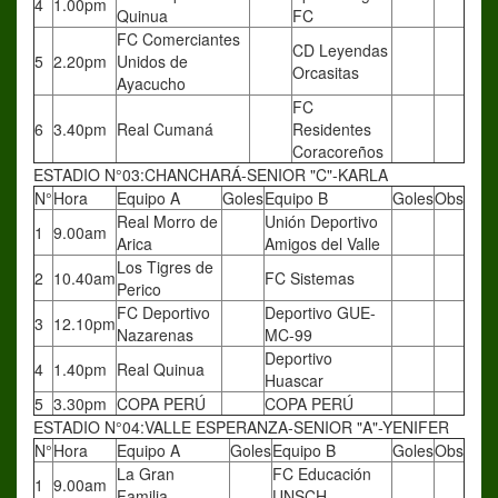
4
1.00pm
Quinua
FC
FC Comerciantes
CD Leyendas
5
2.20pm
Unidos de
Orcasitas
Ayacucho
FC
6
3.40pm
Real Cumaná
Residentes
Coracoreños
ESTADIO N°03:CHANCHARÁ-SENIOR "C"-KARLA
N°
Hora
Equipo A
Goles
Equipo B
Goles
Obs
Real Morro de
Unión Deportivo
1
9.00am
Arica
Amigos del Valle
Los Tigres de
2
10.40am
FC Sistemas
Perico
FC Deportivo
Deportivo GUE-
3
12.10pm
Nazarenas
MC-99
Deportivo
4
1.40pm
Real Quinua
Huascar
5
3.30pm
COPA PERÚ
COPA PERÚ
ESTADIO N°04:VALLE ESPERANZA-SENIOR "A"-YENIFER
N°
Hora
Equipo A
Goles
Equipo B
Goles
Obs
La Gran
FC Educación
1
9.00am
Familia
UNSCH