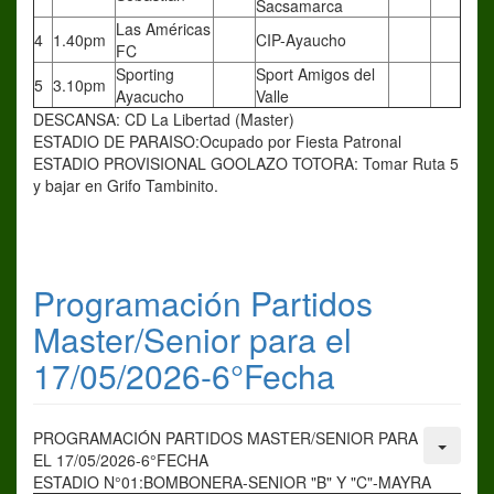
Sacsamarca
Las Américas
4
1.40pm
CIP-Ayaucho
FC
Sporting
Sport Amigos del
5
3.10pm
Ayacucho
Valle
DESCANSA: CD La Libertad (Master)
ESTADIO DE PARAISO:Ocupado por Fiesta Patronal
ESTADIO PROVISIONAL GOOLAZO TOTORA: Tomar Ruta 5
y bajar en Grifo Tambinito.
Programación Partidos
Master/Senior para el
17/05/2026-6°Fecha
PROGRAMACIÓN PARTIDOS MASTER/SENIOR PARA
EL 17/05/2026-6°FECHA
ESTADIO N°01:BOMBONERA-SENIOR "B" Y "C"-MAYRA