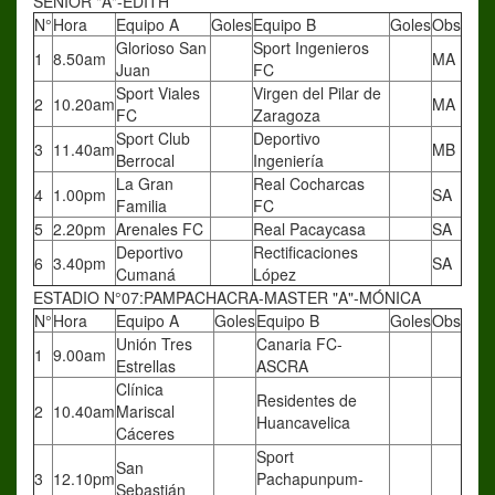
SENIOR "A"-EDITH
N°
Hora
Equipo A
Goles
Equipo B
Goles
Obs
Glorioso San
Sport Ingenieros
1
8.50am
MA
Juan
FC
Sport Viales
Virgen del Pilar de
2
10.20am
MA
FC
Zaragoza
Sport Club
Deportivo
3
11.40am
MB
Berrocal
Ingeniería
La Gran
Real Cocharcas
4
1.00pm
SA
Familia
FC
5
2.20pm
Arenales FC
Real Pacaycasa
SA
Deportivo
Rectificaciones
6
3.40pm
SA
Cumaná
López
ESTADIO N°07:PAMPACHACRA-MASTER "A"-MÓNICA
N°
Hora
Equipo A
Goles
Equipo B
Goles
Obs
Unión Tres
Canaria FC-
1
9.00am
Estrellas
ASCRA
Clínica
Residentes de
2
10.40am
Mariscal
Huancavelica
Cáceres
Sport
San
3
12.10pm
Pachapunpum-
Sebastián