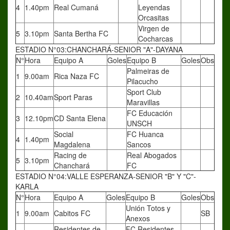
4
1.40pm
Real Cumaná
Leyendas
Orcasitas
Virgen de
5
3.10pm
Santa Bertha FC
Cocharcas
ESTADIO N°03:CHANCHARÁ-SENIOR "A"-DAYANA
N°
Hora
Equipo A
Goles
Equipo B
Goles
Obs
Palmeiras de
1
9.00am
Rica Naza FC
Pilacucho
Sport Club
2
10.40am
Sport Paras
Maravillas
FC Educación
3
12.10pm
CD Santa Elena
UNSCH
Social
FC Huanca
4
1.40pm
Magdalena
Sancos
Racing de
Real Abogados
5
3.10pm
Chanchará
FC
ESTADIO N°04:VALLE ESPERANZA-SENIOR "B" Y "C"-
KARLA
N°
Hora
Equipo A
Goles
Equipo B
Goles
Obs
Unión Totos y
1
9.00am
Cabitos FC
SB
Anexos
Residentes de
FC Residentes