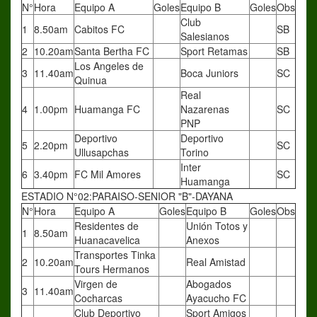
N°
Hora
Equipo A
Goles
Equipo B
Goles
Obs
Club
1
8.50am
Cabitos FC
SB
Salesianos
2
10.20am
Santa Bertha FC
Sport Retamas
SB
Los Angeles de
3
11.40am
Boca Juniors
SC
Quinua
Real
4
1.00pm
Huamanga FC
Nazarenas
SC
PNP
Deportivo
Deportivo
5
2.20pm
SC
Ullusapchas
Torino
Inter
6
3.40pm
FC Mil Amores
SC
Huamanga
ESTADIO N°02:PARAISO-SENIOR "B"-DAYANA
N°
Hora
Equipo A
Goles
Equipo B
Goles
Obs
Residentes de
Unión Totos y
1
8.50am
Huanacavelica
Anexos
Transportes Tinka
2
10.20am
Real Amistad
Tours Hermanos
Virgen de
Abogados
3
11.40am
Cocharcas
Ayacucho FC
Club Deportivo
Sport Amigos