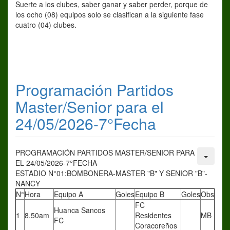
Suerte a los clubes, saber ganar y saber perder, porque de
los ocho (08) equipos solo se clasifican a la siguiente fase
cuatro (04) clubes.
Programación Partidos
Master/Senior para el
24/05/2026-7°Fecha
PROGRAMACIÓN PARTIDOS MASTER/SENIOR PARA
EL 24/05/2026-7°FECHA
ESTADIO N°01:BOMBONERA-MASTER "B" Y SENIOR "B"-
NANCY
N°
Hora
Equipo A
Goles
Equipo B
Goles
Obs
FC
Huanca Sancos
1
8.50am
Residentes
MB
FC
Coracoreños